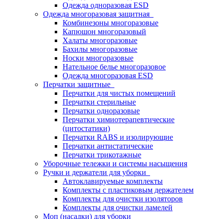
Одежда одноразовая ESD
Одежда многоразовая защитная
Комбинезоны многоразовые
Капюшон многоразовый
Халаты многоразовые
Бахилы многоразовые
Носки многоразовые
Нательное белье многоразовое
Одежда многоразовая ESD
Перчатки защитные
Перчатки для чистых помещений
Перчатки стерильные
Перчатки одноразовые
Перчатки химиотерапевтические
(цитостатики)
Перчатки RABS и изолирующие
Перчатки антистатические
Перчатки трикотажные
Уборочные тележки и системы насыщения
Ручки и держатели для уборки
Автоклавируемые комплекты
Комплекты с пластиковым держателем
Комплекты для очистки изоляторов
Комплекты для очистки ламелей
Моп (насадки) для уборки