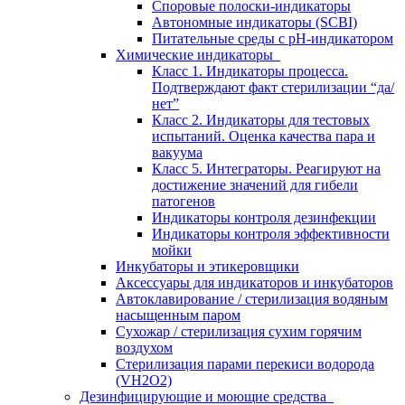
Споровые полоски-индикаторы
Автономные индикаторы (SCBI)
Питательные среды с рН-индикатором
Химические индикаторы
Класс 1. Индикаторы процесса.
Подтверждают факт стерилизации “да/
нет”
Класс 2. Индикаторы для тестовых
испытаний. Оценка качества пара и
вакуума
Класс 5. Интеграторы. Реагируют на
достижение значений для гибели
патогенов
Индикаторы контроля дезинфекции
Индикаторы контроля эффективности
мойки
Инкубаторы и этикеровщики
Аксессуары для индикаторов и инкубаторов
Автоклавирование / стерилизация водяным
насыщенным паром
Сухожар / стерилизация сухим горячим
воздухом
Стерилизация парами перекиси водорода
(VH2O2)
Дезинфицирующие и моющие средства