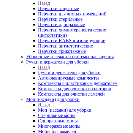
Назад
Перчатки защитные
Перчатки для чистых помещений
Перчатки стерильные
Перчатки одноразовые
Перчатки химиотерапевтические
(цитостатики)
Перчатки RABS и изолирующие
Перчатки антистатические
Перчатки трикотажные
Уборочные тележки и системы насыщения
Ручки и держатели для уборки
Назад
Ручки и держатели для уборки
Автоклавируемые комплекты
Комплекты с пластиковым держателем
Комплекты для очистки изоляторов
Комплекты для очистки ламелей
Моп (насадки) для уборки
Назад
Моп (насадки) для уборки
Стерильные мопы
Одноразовые мопы
Многоразовые мопы
Мопы для ламелей