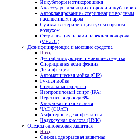
Инкубаторы и этикеровщики
Аксессуары для индикаторов и инкубаторов
Автоклавирование / стерилизация водяным
насыщенным паром
Сухожар / стерилизация сухим горячим
воздухом
Стерилизация парами перекиси водорода
(VH2O2)
Дезинфицирующие и моющие средства
Назад
Дезинфицирующие и моющие средства
Спорицидная дезинфекция
Дезинфекция
Автоматическая мойка (CIP)
Ручная мойка
Стерильные средства
Изопропиловый спирт (IPA)
Перекись водорода 6%
Хлорноватистая кислота
ЧАС (QUAT)
Амфотерные дезинфектанты
Надуксусная кислота (НУК)
Одежда одноразовая защитная
Назад
Одежда одноразовая защитная