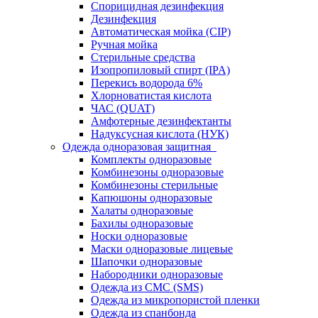
Спорицидная дезинфекция
Дезинфекция
Автоматическая мойка (CIP)
Ручная мойка
Стерильные средства
Изопропиловый спирт (IPA)
Перекись водорода 6%
Хлорноватистая кислота
ЧАС (QUAT)
Амфотерные дезинфектанты
Надуксусная кислота (НУК)
Одежда одноразовая защитная
Комплекты одноразовые
Комбинезоны одноразовые
Комбинезоны стерильные
Капюшоны одноразовые
Халаты одноразовые
Бахилы одноразовые
Носки одноразовые
Маски одноразовые лицевые
Шапочки одноразовые
Набородники одноразовые
Одежда из СМС (SMS)
Одежда из микропористой пленки
Одежда из спанбонда