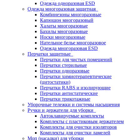
Одежда одноразовая ESD
Одежда многоразовая защитная
Комбинезоны многоразовые
Капюшон многоразовый
Халаты многоразовые
Бахилы многоразовые
Носки многоразовые
Нательное белье многоразовое
Одежда многоразовая ESD
Перчатки защитные
Перчатки для чистых помещений
Перчатки стерильные
Перчатки одноразовые
Перчатки химиотерапевтические
(цитостатики)
Перчатки RABS и изолирующие
Перчатки антистатические
Перчатки трикотажные
Уборочные тележки и системы насыщения
Ручки и держатели для уборки
Автоклавируемые комплекты
Комплекты с пластиковым держателем
Комплекты для очистки изоляторов
Комплекты для очистки ламелей
Моп (насадки) для уборки