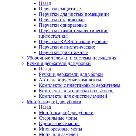
Назад
Перчатки защитные
Перчатки для чистых помещений
Перчатки стерильные
Перчатки одноразовые
Перчатки химиотерапевтические
(цитостатики)
Перчатки RABS и изолирующие
Перчатки антистатические
Перчатки трикотажные
Уборочные тележки и системы насыщения
Ручки и держатели для уборки
Назад
Ручки и держатели для уборки
Автоклавируемые комплекты
Комплекты с пластиковым держателем
Комплекты для очистки изоляторов
Комплекты для очистки ламелей
Моп (насадки) для уборки
Назад
Моп (насадки) для уборки
Стерильные мопы
Одноразовые мопы
Многоразовые мопы
Мопы для ламелей