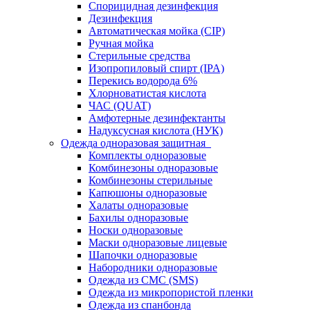
Спорицидная дезинфекция
Дезинфекция
Автоматическая мойка (CIP)
Ручная мойка
Стерильные средства
Изопропиловый спирт (IPA)
Перекись водорода 6%
Хлорноватистая кислота
ЧАС (QUAT)
Амфотерные дезинфектанты
Надуксусная кислота (НУК)
Одежда одноразовая защитная
Комплекты одноразовые
Комбинезоны одноразовые
Комбинезоны стерильные
Капюшоны одноразовые
Халаты одноразовые
Бахилы одноразовые
Носки одноразовые
Маски одноразовые лицевые
Шапочки одноразовые
Набородники одноразовые
Одежда из СМС (SMS)
Одежда из микропористой пленки
Одежда из спанбонда