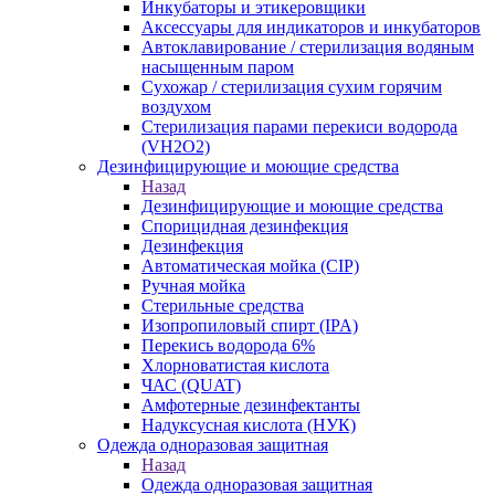
Инкубаторы и этикеровщики
Аксессуары для индикаторов и инкубаторов
Автоклавирование / стерилизация водяным
насыщенным паром
Сухожар / стерилизация сухим горячим
воздухом
Стерилизация парами перекиси водорода
(VH2O2)
Дезинфицирующие и моющие средства
Назад
Дезинфицирующие и моющие средства
Спорицидная дезинфекция
Дезинфекция
Автоматическая мойка (CIP)
Ручная мойка
Стерильные средства
Изопропиловый спирт (IPA)
Перекись водорода 6%
Хлорноватистая кислота
ЧАС (QUAT)
Амфотерные дезинфектанты
Надуксусная кислота (НУК)
Одежда одноразовая защитная
Назад
Одежда одноразовая защитная