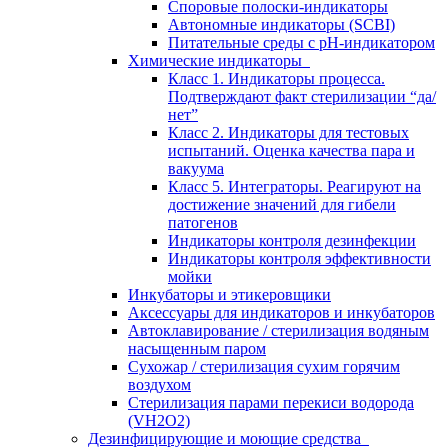
Споровые полоски-индикаторы
Автономные индикаторы (SCBI)
Питательные среды с рН-индикатором
Химические индикаторы
Класс 1. Индикаторы процесса.
Подтверждают факт стерилизации “да/
нет”
Класс 2. Индикаторы для тестовых
испытаний. Оценка качества пара и
вакуума
Класс 5. Интеграторы. Реагируют на
достижение значений для гибели
патогенов
Индикаторы контроля дезинфекции
Индикаторы контроля эффективности
мойки
Инкубаторы и этикеровщики
Аксессуары для индикаторов и инкубаторов
Автоклавирование / стерилизация водяным
насыщенным паром
Сухожар / стерилизация сухим горячим
воздухом
Стерилизация парами перекиси водорода
(VH2O2)
Дезинфицирующие и моющие средства