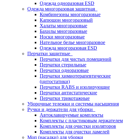
Одежда одноразовая ESD
Одежда многоразовая защитная
Комбинезоны многоразовые
Капюшон многоразовый
Халаты многоразовые
Бахилы многоразовые
Носки многоразовые
Нательное белье многоразовое
Одежда многоразовая ESD
Перчатки защитные
Перчатки для чистых помещений
Перчатки стерильные
Перчатки одноразовые
Перчатки химиотерапевтические
(цитостатики)
Перчатки RABS и изолирующие
Перчатки антистатические
Перчатки трикотажные
Уборочные тележки и системы насыщения
Ручки и держатели для уборки
Автоклавируемые комплекты
Комплекты с пластиковым держателем
Комплекты для очистки изоляторов
Комплекты для очистки ламелей
Моп (насадки) для уборки