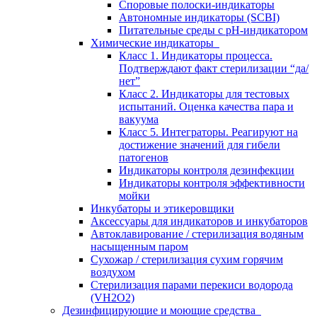
Споровые полоски-индикаторы
Автономные индикаторы (SCBI)
Питательные среды с рН-индикатором
Химические индикаторы
Класс 1. Индикаторы процесса.
Подтверждают факт стерилизации “да/
нет”
Класс 2. Индикаторы для тестовых
испытаний. Оценка качества пара и
вакуума
Класс 5. Интеграторы. Реагируют на
достижение значений для гибели
патогенов
Индикаторы контроля дезинфекции
Индикаторы контроля эффективности
мойки
Инкубаторы и этикеровщики
Аксессуары для индикаторов и инкубаторов
Автоклавирование / стерилизация водяным
насыщенным паром
Сухожар / стерилизация сухим горячим
воздухом
Стерилизация парами перекиси водорода
(VH2O2)
Дезинфицирующие и моющие средства