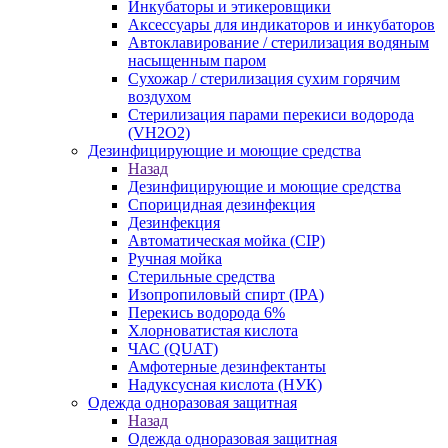
Инкубаторы и этикеровщики
Аксессуары для индикаторов и инкубаторов
Автоклавирование / стерилизация водяным
насыщенным паром
Сухожар / стерилизация сухим горячим
воздухом
Стерилизация парами перекиси водорода
(VH2O2)
Дезинфицирующие и моющие средства
Назад
Дезинфицирующие и моющие средства
Спорицидная дезинфекция
Дезинфекция
Автоматическая мойка (CIP)
Ручная мойка
Стерильные средства
Изопропиловый спирт (IPA)
Перекись водорода 6%
Хлорноватистая кислота
ЧАС (QUAT)
Амфотерные дезинфектанты
Надуксусная кислота (НУК)
Одежда одноразовая защитная
Назад
Одежда одноразовая защитная