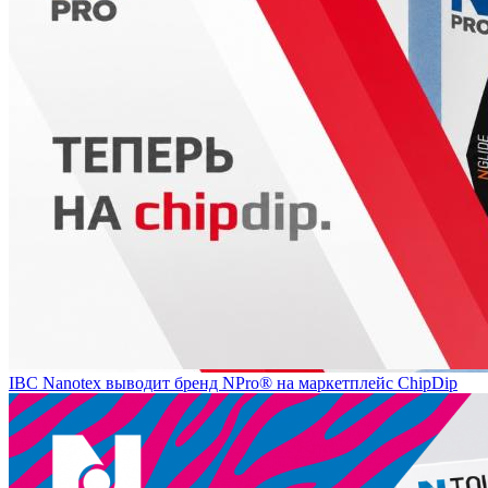
IBC Nanotex выводит бренд NPro® на маркетплейс ChipDip