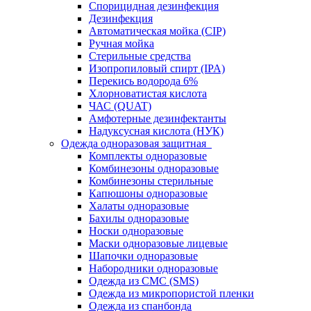
Спорицидная дезинфекция
Дезинфекция
Автоматическая мойка (CIP)
Ручная мойка
Стерильные средства
Изопропиловый спирт (IPA)
Перекись водорода 6%
Хлорноватистая кислота
ЧАС (QUAT)
Амфотерные дезинфектанты
Надуксусная кислота (НУК)
Одежда одноразовая защитная
Комплекты одноразовые
Комбинезоны одноразовые
Комбинезоны стерильные
Капюшоны одноразовые
Халаты одноразовые
Бахилы одноразовые
Носки одноразовые
Маски одноразовые лицевые
Шапочки одноразовые
Набородники одноразовые
Одежда из СМС (SMS)
Одежда из микропористой пленки
Одежда из спанбонда