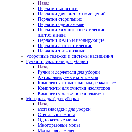
Назад
Перчатки защитные
Перчатки для чистых помещений
Перчатки стерильные
Перчатки одноразовые
Перчатки химиотерапевтические
(цитостатики)
Перчатки RABS и изолирующие
Перчатки антистатические
Перчатки трикотажные
Уборочные тележки и системы насыщения
Ручки и держатели для уборки
Назад
Ручки и держатели для уборки
Автоклавируемые комплекты
Комплекты с пластиковым держателем
Комплекты для очистки изоляторов
Комплекты для очистки ламелей
Моп (насадки) для уборки
Назад
Моп (насадки) для уборки
Стерильные мопы
Одноразовые мопы
Многоразовые мопы
Мопы для ламелей