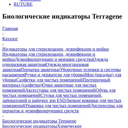
RUTUBE
Биологические индикаторы Terragene
Главная
-
Каталог
-
Индикаторы для стерилизации, дезинфекции и мойки
Индикаторы для стерилизации, дезинфекции и
мойки
Дезинфицирующие и моющие средства
Одежда
одноразовая защитная
Одежда многоразовая
защитная
Перчатки защитные
Уборочные тележки и системы
насыщения
Ручки и держатели для уборки
Моп (насадки) для
уборки
Салфетки для чистых помещений
Протирочный
материал (салфетки)
Очки защитные для чистых
помещений
Аксессуары для чистых помещений
Обувь для
чистых помещений
Стулья для чистых помещений,
лабораторий и рабочих зон ESD
Липкие коврики для чистых
помещений
Упаковка для чистых помещений
Диспенсеры для
перчаток и дезинфицирующих средств
-
Биологические индикаторы Terragene
Биологические индикаторы
Химические