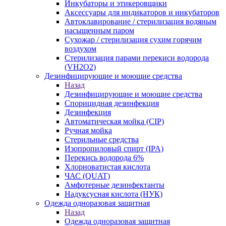
Инкубаторы и этикеровщики
Аксессуары для индикаторов и инкубаторов
Автоклавирование / стерилизация водяным
насыщенным паром
Сухожар / стерилизация сухим горячим
воздухом
Стерилизация парами перекиси водорода
(VH2O2)
Дезинфицирующие и моющие средства
Назад
Дезинфицирующие и моющие средства
Спорицидная дезинфекция
Дезинфекция
Автоматическая мойка (CIP)
Ручная мойка
Стерильные средства
Изопропиловый спирт (IPA)
Перекись водорода 6%
Хлорноватистая кислота
ЧАС (QUAT)
Амфотерные дезинфектанты
Надуксусная кислота (НУК)
Одежда одноразовая защитная
Назад
Одежда одноразовая защитная