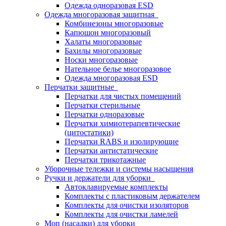
Одежда одноразовая ESD
Одежда многоразовая защитная
Комбинезоны многоразовые
Капюшон многоразовый
Халаты многоразовые
Бахилы многоразовые
Носки многоразовые
Нательное белье многоразовое
Одежда многоразовая ESD
Перчатки защитные
Перчатки для чистых помещений
Перчатки стерильные
Перчатки одноразовые
Перчатки химиотерапевтические
(цитостатики)
Перчатки RABS и изолирующие
Перчатки антистатические
Перчатки трикотажные
Уборочные тележки и системы насыщения
Ручки и держатели для уборки
Автоклавируемые комплекты
Комплекты с пластиковым держателем
Комплекты для очистки изоляторов
Комплекты для очистки ламелей
Моп (насадки) для уборки