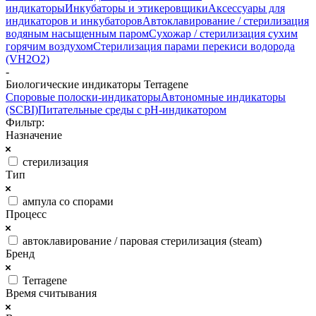
индикаторы
Инкубаторы и этикеровщики
Аксессуары для
индикаторов и инкубаторов
Автоклавирование / стерилизация
водяным насыщенным паром
Сухожар / стерилизация сухим
горячим воздухом
Стерилизация парами перекиси водорода
(VH2O2)
-
Биологические индикаторы Terragene
Споровые полоски-индикаторы
Автономные индикаторы
(SCBI)
Питательные среды с рН-индикатором
Фильтр:
Назначение
стерилизация
Тип
ампула со спорами
Процесс
автоклавирование / паровая стерилизация (steam)
Бренд
Terragene
Время считывания