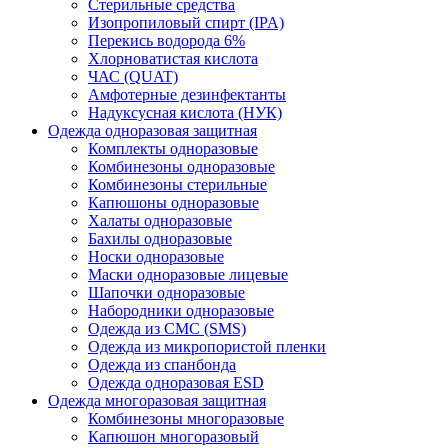
Стерильные средства
Изопропиловый спирт (IPA)
Перекись водорода 6%
Хлорноватистая кислота
ЧАС (QUAT)
Амфотерные дезинфектанты
Надуксусная кислота (НУК)
Одежда одноразовая защитная
Комплекты одноразовые
Комбинезоны одноразовые
Комбинезоны стерильные
Капюшоны одноразовые
Халаты одноразовые
Бахилы одноразовые
Носки одноразовые
Маски одноразовые лицевые
Шапочки одноразовые
Набородники одноразовые
Одежда из СМС (SMS)
Одежда из микропористой пленки
Одежда из спанбонда
Одежда одноразовая ESD
Одежда многоразовая защитная
Комбинезоны многоразовые
Капюшон многоразовый