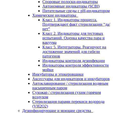
Споровые полоски-индикаторы
Автономные индикаторы (SCBI)
Питательные среды с рН-индикатором
Химические индикаторы
Класс 1. Индикаторы процесса.
Подтверждают факт стерилизации “да/
нет”
Класс 2. Индикаторы для тестовых
испытаний. Оценка качества пара и
вакуума
Класс 5. Интеграторы. Реагируют на
достижение значений для гибели
патогенов
Индикаторы контроля дезинфекции
Индикаторы контроля эффективности
мойки
Инкубаторы и этикеровщики
Аксессуары для индикаторов и инкубаторов
Автоклавирование / стерилизация водяным
насыщенным паром
Сухожар / стерилизация сухим горячим
воздухом
Стерилизация парами перекиси водорода
(VH2O2)
Дезинфицирующие и моющие средства