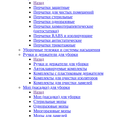
Назад
Перчатки защитные
Перчатки для чистых помещений
Перчатки стерильные
Перчатки одноразовые
Перчатки химиотерапевтические
(цитостатики)
Перчатки RABS и изолирующие
Перчатки антистатические
Перчатки трикотажные
Уборочные тележки и системы насыщения
Ручки и держатели для уборки
Назад
Ручки и держатели для уборки
Автоклавируемые комплекты
Комплекты с пластиковым держателем
Комплекты для очистки изоляторов
Комплекты для очистки ламелей
Моп (насадки) для уборки
Назад
Моп (насадки) для уборки
Стерильные мопы
Одноразовые мопы
Многоразовые мопы
Мопы для ламелей