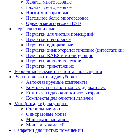
Халаты многоразовые
Бахилы многоразовые
Носки многоразовые
Нательное белье многоразовое
Одежда многоразовая ESD
Перчатки защитные
Перчатки для чистых помещений
Перчатки стерильные
Перчатки одноразовые
Перчатки химиотерапевтические (цитостатики)
Перчатки RABS и изолирующие
Перчатки антистатические
Перчатки трикотажные
Уборочные тележки и системы насыщения
Ручки и держатели для уборки
Автоклавируемые комплекты
Комплекты с пластиковым держателем
Комплекты для очистки изоляторов
Комплекты для очистки ламелей
Моп (насадки) для уборки
Стерильные мопы
Одноразовые мопы
Многоразовые мопы
Мопы для ламелей
Салфетки для чистых помещений