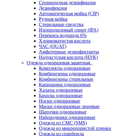
Спорицидная дезинфекция
Дезинфекция
Автоматическая мойка (CIP)
Ручная мойка
Стерильные средства
Изопропиловый спирт (IPA)
Перекись водорода 6%
Хлорноватистая кислота
ЧАС (QUAT)
Амфотерные дезинфектанты
Надуксусная кислота (НУК)
Одежда одноразовая защитная
Комплекты одноразовые
Комбинезоны одноразовые
Комбинезоны стерильные
Капюшоны одноразовые
Халаты одноразовые
Бахилы одноразовые
Носки одноразовые
Маски одноразовые лицевые
Шапочки одноразовые
Набородники одноразовые
Одежда из СМС (SMS)
Одежда из микропористой пленки
Одежда из спанбонда