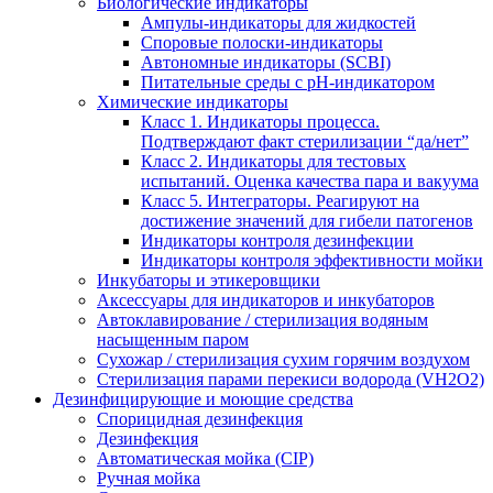
Биологические индикаторы
Ампулы-индикаторы для жидкостей
Споровые полоски-индикаторы
Автономные индикаторы (SCBI)
Питательные среды с рН-индикатором
Химические индикаторы
Класс 1. Индикаторы процесса.
Подтверждают факт стерилизации “да/нет”
Класс 2. Индикаторы для тестовых
испытаний. Оценка качества пара и вакуума
Класс 5. Интеграторы. Реагируют на
достижение значений для гибели патогенов
Индикаторы контроля дезинфекции
Индикаторы контроля эффективности мойки
Инкубаторы и этикеровщики
Аксессуары для индикаторов и инкубаторов
Автоклавирование / стерилизация водяным
насыщенным паром
Сухожар / стерилизация сухим горячим воздухом
Стерилизация парами перекиси водорода (VH2O2)
Дезинфицирующие и моющие средства
Спорицидная дезинфекция
Дезинфекция
Автоматическая мойка (CIP)
Ручная мойка