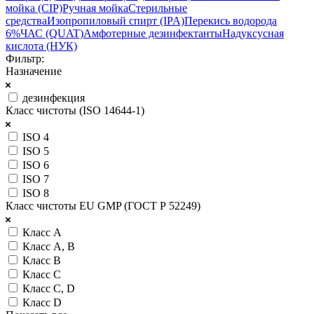
мойка (CIP)
Ручная мойка
Стерильные
средства
Изопропиловый спирт (IPA)
Перекись водорода
6%
ЧАС (QUAT)
Амфотерные дезинфектанты
Надуксусная
кислота (НУК)
Фильтр:
Назначение
дезинфекция
Класс чистоты (ISO 14644-1)
ISO 4
ISO 5
ISO 6
ISO 7
ISO 8
Класс чистоты EU GMP (ГОСТ Р 52249)
Класс A
Класс A, B
Класс B
Класс C
Класс C, D
Класс D