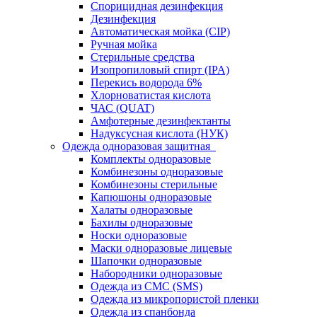
Спорицидная дезинфекция
Дезинфекция
Автоматическая мойка (CIP)
Ручная мойка
Стерильные средства
Изопропиловый спирт (IPA)
Перекись водорода 6%
Хлорноватистая кислота
ЧАС (QUAT)
Амфотерные дезинфектанты
Надуксусная кислота (НУК)
Одежда одноразовая защитная
Комплекты одноразовые
Комбинезоны одноразовые
Комбинезоны стерильные
Капюшоны одноразовые
Халаты одноразовые
Бахилы одноразовые
Носки одноразовые
Маски одноразовые лицевые
Шапочки одноразовые
Набородники одноразовые
Одежда из СМС (SMS)
Одежда из микропористой пленки
Одежда из спанбонда