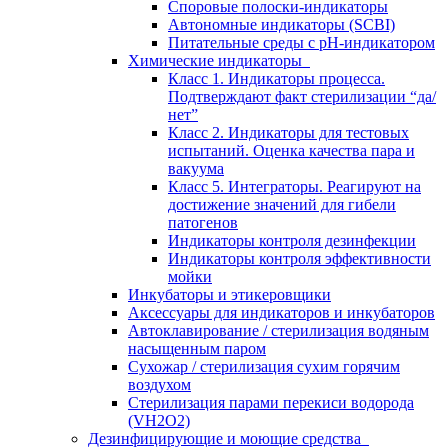
Споровые полоски-индикаторы
Автономные индикаторы (SCBI)
Питательные среды с рН-индикатором
Химические индикаторы
Класс 1. Индикаторы процесса.
Подтверждают факт стерилизации “да/
нет”
Класс 2. Индикаторы для тестовых
испытаний. Оценка качества пара и
вакуума
Класс 5. Интеграторы. Реагируют на
достижение значений для гибели
патогенов
Индикаторы контроля дезинфекции
Индикаторы контроля эффективности
мойки
Инкубаторы и этикеровщики
Аксессуары для индикаторов и инкубаторов
Автоклавирование / стерилизация водяным
насыщенным паром
Сухожар / стерилизация сухим горячим
воздухом
Стерилизация парами перекиси водорода
(VH2O2)
Дезинфицирующие и моющие средства