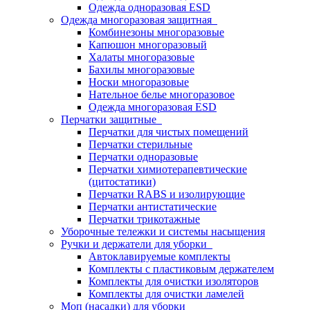
Одежда одноразовая ESD
Одежда многоразовая защитная
Комбинезоны многоразовые
Капюшон многоразовый
Халаты многоразовые
Бахилы многоразовые
Носки многоразовые
Нательное белье многоразовое
Одежда многоразовая ESD
Перчатки защитные
Перчатки для чистых помещений
Перчатки стерильные
Перчатки одноразовые
Перчатки химиотерапевтические
(цитостатики)
Перчатки RABS и изолирующие
Перчатки антистатические
Перчатки трикотажные
Уборочные тележки и системы насыщения
Ручки и держатели для уборки
Автоклавируемые комплекты
Комплекты с пластиковым держателем
Комплекты для очистки изоляторов
Комплекты для очистки ламелей
Моп (насадки) для уборки