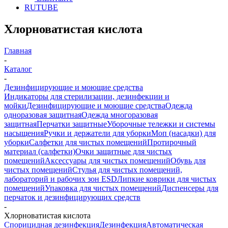
RUTUBE
Хлорноватистая кислота
Главная
-
Каталог
-
Дезинфицирующие и моющие средства
Индикаторы для стерилизации, дезинфекции и
мойки
Дезинфицирующие и моющие средства
Одежда
одноразовая защитная
Одежда многоразовая
защитная
Перчатки защитные
Уборочные тележки и системы
насыщения
Ручки и держатели для уборки
Моп (насадки) для
уборки
Салфетки для чистых помещений
Протирочный
материал (салфетки)
Очки защитные для чистых
помещений
Аксессуары для чистых помещений
Обувь для
чистых помещений
Стулья для чистых помещений,
лабораторий и рабочих зон ESD
Липкие коврики для чистых
помещений
Упаковка для чистых помещений
Диспенсеры для
перчаток и дезинфицирующих средств
-
Хлорноватистая кислота
Спорицидная дезинфекция
Дезинфекция
Автоматическая