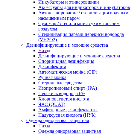
Инкубаторы и этикеровщики
Аксессуары для индикаторов и инкубаторов
Автоклавирование / стерилизация водяным
насыщенным паром
Сухожар / стерилизация сухим горячим
воздухом
Стерилизация парами перекиси водорода
(VH2O2)
Дезинфицирующие и моющие средства
Назад
Дезинфицирующие и моющие средства
Спорицидная дезинфекция
Дезинфекция
Автоматическая мойка (CIP)
Ручная мойка
Стерильные средства
Изопропиловый спирт (IPA)
Перекись водорода 6%
Хлорноватистая кислота
ЧАС (QUAT)
Амфотерные дезинфектанты
Надуксусная кислота (НУК)
Одежда одноразовая защитная
Назад
Одежда одноразовая защитная