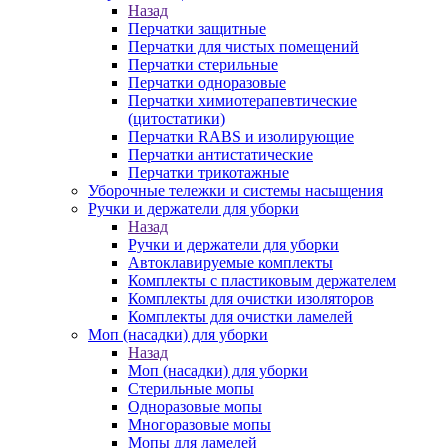
Назад
Перчатки защитные
Перчатки для чистых помещений
Перчатки стерильные
Перчатки одноразовые
Перчатки химиотерапевтические
(цитостатики)
Перчатки RABS и изолирующие
Перчатки антистатические
Перчатки трикотажные
Уборочные тележки и системы насыщения
Ручки и держатели для уборки
Назад
Ручки и держатели для уборки
Автоклавируемые комплекты
Комплекты с пластиковым держателем
Комплекты для очистки изоляторов
Комплекты для очистки ламелей
Моп (насадки) для уборки
Назад
Моп (насадки) для уборки
Стерильные мопы
Одноразовые мопы
Многоразовые мопы
Мопы для ламелей