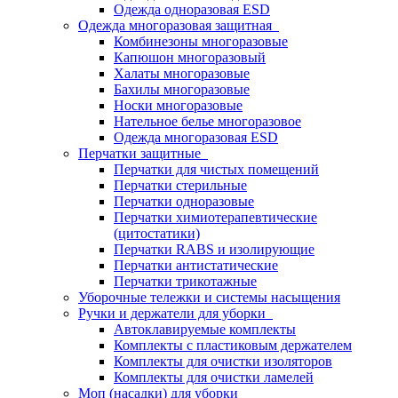
Одежда одноразовая ESD
Одежда многоразовая защитная
Комбинезоны многоразовые
Капюшон многоразовый
Халаты многоразовые
Бахилы многоразовые
Носки многоразовые
Нательное белье многоразовое
Одежда многоразовая ESD
Перчатки защитные
Перчатки для чистых помещений
Перчатки стерильные
Перчатки одноразовые
Перчатки химиотерапевтические
(цитостатики)
Перчатки RABS и изолирующие
Перчатки антистатические
Перчатки трикотажные
Уборочные тележки и системы насыщения
Ручки и держатели для уборки
Автоклавируемые комплекты
Комплекты с пластиковым держателем
Комплекты для очистки изоляторов
Комплекты для очистки ламелей
Моп (насадки) для уборки