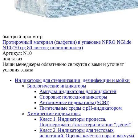
быстрый просмотр
Протирочный материал (салфетки) в упаковке NPRO NGlide
N10 (70 гр; 80 листов; полипропилен)
Артикул: N10
под заказ
Наши менеджеры обязательно свяжутся с вами и уточнят
условия заказа
Индикаторы для стерилизации, дезинфекции и мойки
Биологические индикаторы
Ампулы-индикаторы для жидкостей
Споровые полоски-индикаторы
Автономные индикаторы (SCBI)
Питательные среды с рН-индикатором
Химические индикаторы
Класс 1. Индикаторы процесса.
Подтверждают факт стерилизации “да/нет”
Класс 2. Индикаторы для тестовых
испытаний. Оценка качества пара и вакуума