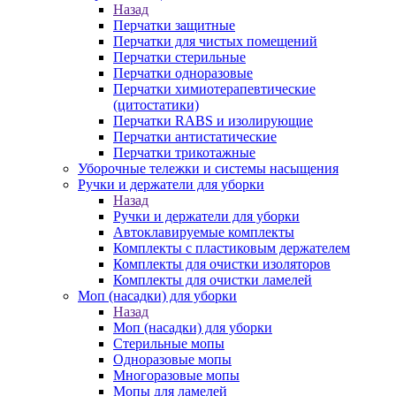
Назад
Перчатки защитные
Перчатки для чистых помещений
Перчатки стерильные
Перчатки одноразовые
Перчатки химиотерапевтические
(цитостатики)
Перчатки RABS и изолирующие
Перчатки антистатические
Перчатки трикотажные
Уборочные тележки и системы насыщения
Ручки и держатели для уборки
Назад
Ручки и держатели для уборки
Автоклавируемые комплекты
Комплекты с пластиковым держателем
Комплекты для очистки изоляторов
Комплекты для очистки ламелей
Моп (насадки) для уборки
Назад
Моп (насадки) для уборки
Стерильные мопы
Одноразовые мопы
Многоразовые мопы
Мопы для ламелей