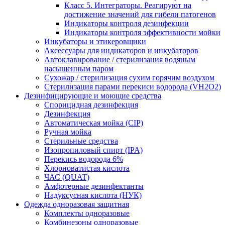
Класс 5. Интеграторы. Реагируют на
достижение значений для гибели патогенов
Индикаторы контроля дезинфекции
Индикаторы контроля эффективности мойки
Инкубаторы и этикеровщики
Аксессуары для индикаторов и инкубаторов
Автоклавирование / стерилизация водяным
насыщенным паром
Сухожар / стерилизация сухим горячим воздухом
Стерилизация парами перекиси водорода (VH2O2)
Дезинфицирующие и моющие средства
Спорицидная дезинфекция
Дезинфекция
Автоматическая мойка (CIP)
Ручная мойка
Стерильные средства
Изопропиловый спирт (IPA)
Перекись водорода 6%
Хлорноватистая кислота
ЧАС (QUAT)
Амфотерные дезинфектанты
Надуксусная кислота (НУК)
Одежда одноразовая защитная
Комплекты одноразовые
Комбинезоны одноразовые