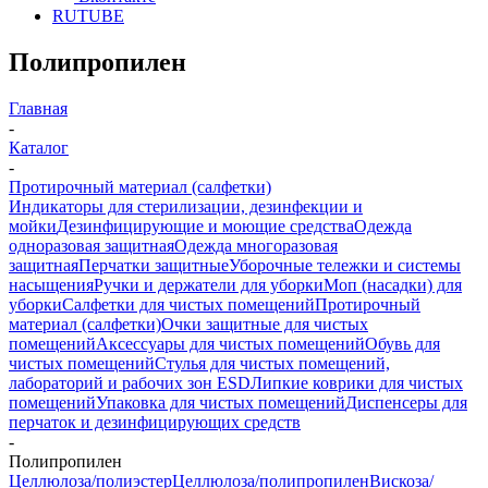
RUTUBE
Полипропилен
Главная
-
Каталог
-
Протирочный материал (салфетки)
Индикаторы для стерилизации, дезинфекции и
мойки
Дезинфицирующие и моющие средства
Одежда
одноразовая защитная
Одежда многоразовая
защитная
Перчатки защитные
Уборочные тележки и системы
насыщения
Ручки и держатели для уборки
Моп (насадки) для
уборки
Салфетки для чистых помещений
Протирочный
материал (салфетки)
Очки защитные для чистых
помещений
Аксессуары для чистых помещений
Обувь для
чистых помещений
Стулья для чистых помещений,
лабораторий и рабочих зон ESD
Липкие коврики для чистых
помещений
Упаковка для чистых помещений
Диспенсеры для
перчаток и дезинфицирующих средств
-
Полипропилен
Целлюлоза/полиэстер
Целлюлоза/полипропилен
Вискоза/