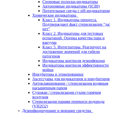
Споровые полоски-индикаторы
Автономные индикаторы (SCBI)
Питательные среды с рН-индикатором
Химические индикаторы
Класс 1. Индикаторы процесса.
Подтверждают факт стерилизации “да/
нет”
Класс 2. Индикаторы для тестовых
испытаний. Оценка качества пара и
вакуума
Класс 5. Интеграторы. Реагируют на
достижение значений для гибели
патогенов
Индикаторы контроля дезинфекции
Индикаторы контроля эффективности
мойки
Инкубаторы и этикеровщики
Аксессуары для индикаторов и инкубаторов
Автоклавирование / стерилизация водяным
насыщенным паром
Сухожар / стерилизация сухим горячим
воздухом
Стерилизация парами перекиси водорода
(VH2O2)
Дезинфицирующие и моющие средства