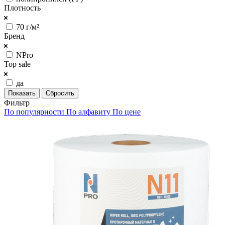
Плотность
70 г/м²
Бренд
NPro
Top sale
да
Сбросить
Фильтр
По популярности
По алфавиту
По цене