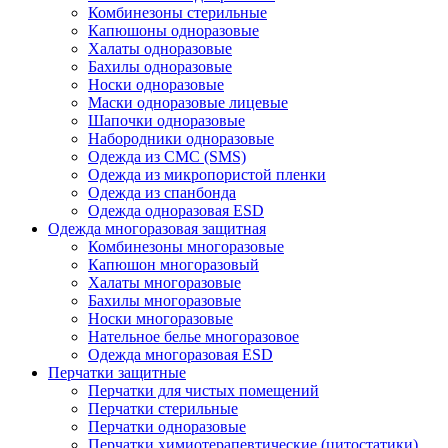
Комбинезоны стерильные
Капюшоны одноразовые
Халаты одноразовые
Бахилы одноразовые
Носки одноразовые
Маски одноразовые лицевые
Шапочки одноразовые
Набородники одноразовые
Одежда из СМС (SMS)
Одежда из микропористой пленки
Одежда из спанбонда
Одежда одноразовая ESD
Одежда многоразовая защитная
Комбинезоны многоразовые
Капюшон многоразовый
Халаты многоразовые
Бахилы многоразовые
Носки многоразовые
Нательное белье многоразовое
Одежда многоразовая ESD
Перчатки защитные
Перчатки для чистых помещений
Перчатки стерильные
Перчатки одноразовые
Перчатки химиотерапевтические (цитостатики)