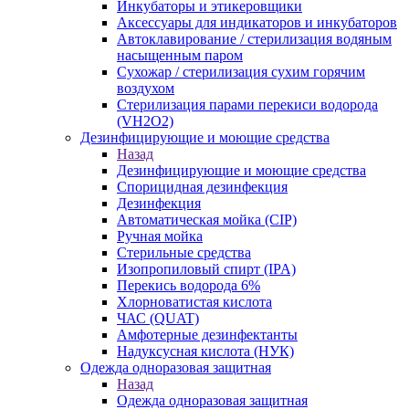
Инкубаторы и этикеровщики
Аксессуары для индикаторов и инкубаторов
Автоклавирование / стерилизация водяным
насыщенным паром
Сухожар / стерилизация сухим горячим
воздухом
Стерилизация парами перекиси водорода
(VH2O2)
Дезинфицирующие и моющие средства
Назад
Дезинфицирующие и моющие средства
Спорицидная дезинфекция
Дезинфекция
Автоматическая мойка (CIP)
Ручная мойка
Стерильные средства
Изопропиловый спирт (IPA)
Перекись водорода 6%
Хлорноватистая кислота
ЧАС (QUAT)
Амфотерные дезинфектанты
Надуксусная кислота (НУК)
Одежда одноразовая защитная
Назад
Одежда одноразовая защитная