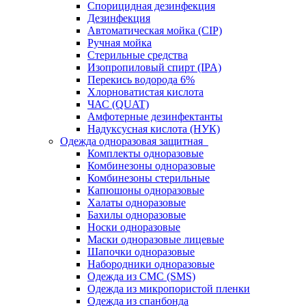
Спорицидная дезинфекция
Дезинфекция
Автоматическая мойка (CIP)
Ручная мойка
Стерильные средства
Изопропиловый спирт (IPA)
Перекись водорода 6%
Хлорноватистая кислота
ЧАС (QUAT)
Амфотерные дезинфектанты
Надуксусная кислота (НУК)
Одежда одноразовая защитная
Комплекты одноразовые
Комбинезоны одноразовые
Комбинезоны стерильные
Капюшоны одноразовые
Халаты одноразовые
Бахилы одноразовые
Носки одноразовые
Маски одноразовые лицевые
Шапочки одноразовые
Набородники одноразовые
Одежда из СМС (SMS)
Одежда из микропористой пленки
Одежда из спанбонда