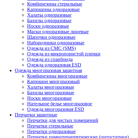
Комбинезоны стерильные
Капюшоны одноразовые
Халаты одноразовые
Бахилы одноразовые
Носки одноразовые
Маски одноразовые лицевые
Шапочки одноразовые
Набородники одноразовые
Одежда из СМС (SMS)
Одежда из микропористой пленки
Одежда из спанбонда
Одежда одноразовая ESD
Одежда многоразовая защитная
Комбинезоны многоразовые
Капюшон многоразовый
Халаты многоразовые
Бахилы многоразовые
Носки многоразовые
Нательное белье многоразовое
Одежда многоразовая ESD
Перчатки защитные
Перчатки для чистых помещений
Перчатки стерильные
Перчатки одноразовые
Перчатки химиотерапевтические (цитостатики)