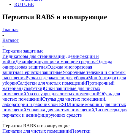
RUTUBE
Перчатки RABS и изолирующие
Главная
-
Каталог
-
Перчатки защитные
Индикаторы для стерилизации, дезинфекции и
мойки
Дезинфицирующие и моющие средства
Одежда
одноразовая защитная
Одежда многоразовая
защитная
Перчатки защитные
Уборочные тележки и системы
насыщения
Ручки и держатели для уборки
Моп (насадки) для
уборки
Салфетки для чистых помещений
Протирочный
материал (салфетки)
Очки защитные для чистых
помещений
Аксессуары для чистых помещений
Обувь для
чистых помещений
Стулья для чистых помещений,
лабораторий и рабочих зон ESD
Липкие коврики для чистых
помещений
Упаковка для чистых помещений
Диспенсеры для
перчаток и дезинфицирующих средств
-
Перчатки RABS и изолирующие
Перчатки для чистых помещений
Перчатки