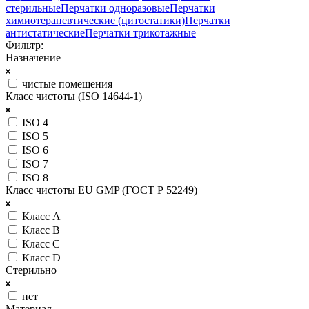
стерильные
Перчатки одноразовые
Перчатки
химиотерапевтические (цитостатики)
Перчатки
антистатические
Перчатки трикотажные
Фильтр:
Назначение
чистые помещения
Класс чистоты (ISO 14644-1)
ISO 4
ISO 5
ISO 6
ISO 7
ISO 8
Класс чистоты EU GMP (ГОСТ Р 52249)
Класс A
Класс B
Класс C
Класс D
Стерильно
нет
Материал