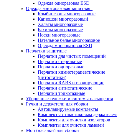
Одежда одноразовая ESD
Одежда многоразовая защитная
Комбинезоны многоразовые
Капюшон многоразовый
Халаты многоразовые
Бахилы многоразовые
Носки многоразовые
Нательное белье многоразовое
Одежда многоразовая ESD
Перчатки защитные
Перчатки для чистых помещений
Перчатки стерильные
Перчатки одноразовые
Перчатки химиотерапевтические
(цитостатики)
Перчатки RABS и изолирующие
Перчатки антистатические
Перчатки трикотажные
Уборочные тележки и системы насыщения
Ручки и держатели для уборки
Автоклавируемые комплекты
Комплекты с пластиковым держателем
Комплекты для очистки изоляторов
Комплекты для очистки ламелей
Моп (насадки) для уборки