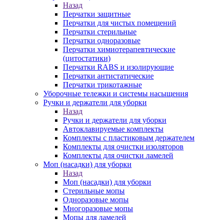
Назад
Перчатки защитные
Перчатки для чистых помещений
Перчатки стерильные
Перчатки одноразовые
Перчатки химиотерапевтические
(цитостатики)
Перчатки RABS и изолирующие
Перчатки антистатические
Перчатки трикотажные
Уборочные тележки и системы насыщения
Ручки и держатели для уборки
Назад
Ручки и держатели для уборки
Автоклавируемые комплекты
Комплекты с пластиковым держателем
Комплекты для очистки изоляторов
Комплекты для очистки ламелей
Моп (насадки) для уборки
Назад
Моп (насадки) для уборки
Стерильные мопы
Одноразовые мопы
Многоразовые мопы
Мопы для ламелей