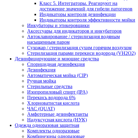
Класс 5. Интеграторы. Реагируют на
достижение значений для гибели патогенов
Индикаторы контроля дезинфекции
Индикаторы контроля эффективности мойки
Инкубаторы и этикеровщики
Аксессуары для индикаторов и инкубаторов
Автоклавирование / стерилизация водяным
насыщенным паром
Сухожар / стерилизация сухим горячим воздухом
Стерилизация парами перекиси водорода (VH2O2)
Дезинфицирующие и моющие средства
Спорицидная дезинфекция
Дезинфекция
Автоматическая мойка (CIP)
Ручная мойка
Стерильные средства
Изопропиловый спирт (IPA)
Перекись водорода 6%
Хлорноватистая кислота
ЧАС (QUAT)
Амфотерные дезинфектанты
Надуксусная кислота (НУК)
Одежда одноразовая защитная
Комплекты одноразовые
Комбинезоны одноразовые