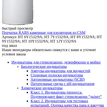
быстрый просмотр
Перчатки RABS камерные для изоляторов из CSM
Артикул: HT 6Y1532/9A; HT 7Y1532/9A; HT 8Y1532/9A; HT
9Y1532/9A; HT 10Y1532/9A; HT 12Y1532/9A
под заказ
Наши менеджеры обязательно свяжутся с вами и уточнят
условия заказа
Индикаторы для стерилизации, дезинфекции и мойки
Биологические индикаторы
Ампулы-индикаторы для жидкостей
Споровые полоски-индикаторы
Автономные индикаторы (SCBI)
Питательные среды с рН-индикатором
Химические индикаторы
Класс 1. Индикаторы процесса.
Подтверждают факт стерилизации “да/нет”
Класс 2. Индикаторы для тестовых
испытаний. Оценка качества пара и вакуума