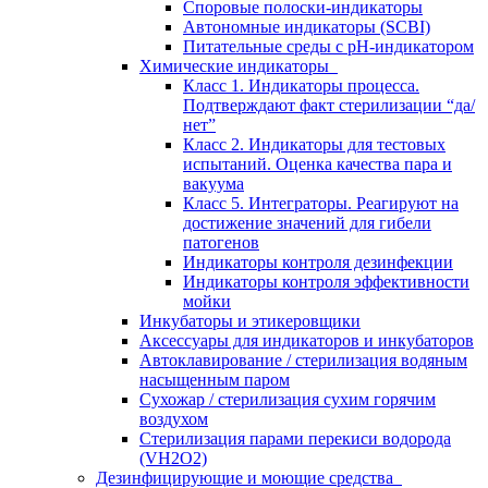
Споровые полоски-индикаторы
Автономные индикаторы (SCBI)
Питательные среды с рН-индикатором
Химические индикаторы
Класс 1. Индикаторы процесса.
Подтверждают факт стерилизации “да/
нет”
Класс 2. Индикаторы для тестовых
испытаний. Оценка качества пара и
вакуума
Класс 5. Интеграторы. Реагируют на
достижение значений для гибели
патогенов
Индикаторы контроля дезинфекции
Индикаторы контроля эффективности
мойки
Инкубаторы и этикеровщики
Аксессуары для индикаторов и инкубаторов
Автоклавирование / стерилизация водяным
насыщенным паром
Сухожар / стерилизация сухим горячим
воздухом
Стерилизация парами перекиси водорода
(VH2O2)
Дезинфицирующие и моющие средства