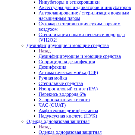
Инкубаторы и этикеровщики
Аксессуары для индикаторов и инкубаторов
Автоклавирование / стерилизация водяным
насыщенным паром
Сухожар / стерилизация сухим горячим
воздухом
Стерилизация парами перекиси водорода
(VH2O2)
Дезинфицирующие и моющие средства
Назад
Дезинфицирующие и моющие средства
Спорицидная дезинфекция
Дезинфекция
Автоматическая мойка (CIP)
Ручная мойка
Стерильные средства
Изопропиловый спирт (IPA)
Перекись водорода 6%
Хлорноватистая кислота
ЧАС (QUAT)
Амфотерные дезинфектанты
Надуксусная кислота (НУК)
Одежда одноразовая защитная
Назад
Одежда одноразовая защитная