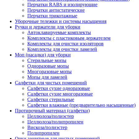
Перчатки RABS и изолирующие
Перчатки антистатические
Перчатки трикотажные
Уборочные тележки и системы насыщения
Ручки и держатели для уборки
Автоклавируемые комплекты
Комплекты с пластиковым держателем
Комплекты для очистки изоляторов
Комплекты для очистки ламелей
Моп (насадки) для уборки
Стерильные мопы
Одноразовые мопы
Многоразовые мопы
Мопы для ламелей
Салфетки для чистых помещений
Салфетки сухие одноразовые
Салфетки сухие многоразовые
Салфетки стерильные
Салфетки влажные (предварительно насыщенные)
Протирочный материал (салфетки)
Целлюлоза/полиэстер
Целлюлоза/полипропилен
Вискоза/полиэстер
Полипропилен
Очки защитные для чистых помещений