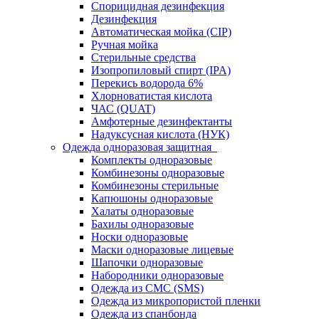
Спорицидная дезинфекция
Дезинфекция
Автоматическая мойка (CIP)
Ручная мойка
Стерильные средства
Изопропиловый спирт (IPA)
Перекись водорода 6%
Хлорноватистая кислота
ЧАС (QUAT)
Амфотерные дезинфектанты
Надуксусная кислота (НУК)
Одежда одноразовая защитная
Комплекты одноразовые
Комбинезоны одноразовые
Комбинезоны стерильные
Капюшоны одноразовые
Халаты одноразовые
Бахилы одноразовые
Носки одноразовые
Маски одноразовые лицевые
Шапочки одноразовые
Набородники одноразовые
Одежда из СМС (SMS)
Одежда из микропористой пленки
Одежда из спанбонда