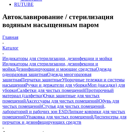
RUTUBE
Автоклавирование / стерилизация
водяным насыщенным паром
Главная
-
Каталог
-
Индикаторы для стерилизации, дезинфекции и мойки
Индикаторы для стерилизации, дезинфекции и
мойки
Дезинфицирующие и моющие средства
Одежда
одноразовая защитная
Одежда многоразовая
защитная
Перчатки защитные
Уборочные тележки и системы
насыщения
Ручки и держатели для уборки
Моп (насадки) для
уборки
Салфетки для чистых помещений
Протирочный
материал (салфетки)
Очки защитные для чистых
помещений
Аксессуары для чистых помещений
Обувь для
чистых помещений
Стулья для чистых помещений,
лабораторий и рабочих зон ESD
Липкие коврики для чистых
помещений
Упаковка для чистых помещений
Диспенсеры для
перчаток и дезинфицирующих средств
-