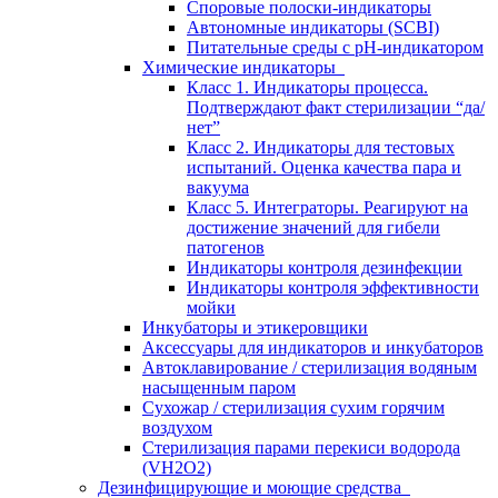
Споровые полоски-индикаторы
Автономные индикаторы (SCBI)
Питательные среды с рН-индикатором
Химические индикаторы
Класс 1. Индикаторы процесса.
Подтверждают факт стерилизации “да/
нет”
Класс 2. Индикаторы для тестовых
испытаний. Оценка качества пара и
вакуума
Класс 5. Интеграторы. Реагируют на
достижение значений для гибели
патогенов
Индикаторы контроля дезинфекции
Индикаторы контроля эффективности
мойки
Инкубаторы и этикеровщики
Аксессуары для индикаторов и инкубаторов
Автоклавирование / стерилизация водяным
насыщенным паром
Сухожар / стерилизация сухим горячим
воздухом
Стерилизация парами перекиси водорода
(VH2O2)
Дезинфицирующие и моющие средства