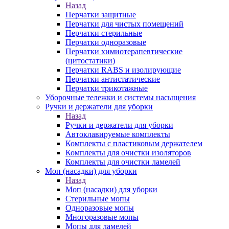
Назад
Перчатки защитные
Перчатки для чистых помещений
Перчатки стерильные
Перчатки одноразовые
Перчатки химиотерапевтические
(цитостатики)
Перчатки RABS и изолирующие
Перчатки антистатические
Перчатки трикотажные
Уборочные тележки и системы насыщения
Ручки и держатели для уборки
Назад
Ручки и держатели для уборки
Автоклавируемые комплекты
Комплекты с пластиковым держателем
Комплекты для очистки изоляторов
Комплекты для очистки ламелей
Моп (насадки) для уборки
Назад
Моп (насадки) для уборки
Стерильные мопы
Одноразовые мопы
Многоразовые мопы
Мопы для ламелей