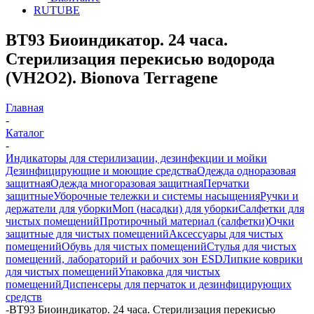
RUTUBE
BT93 Биоиндикатор. 24 часа.
Стерилизация перекисью водорода
(VH2O2). Bionova Terragene
Главная
-
Каталог
-
Индикаторы для стерилизации, дезинфекции и мойки
Дезинфицирующие и моющие средства
Одежда одноразовая
защитная
Одежда многоразовая защитная
Перчатки
защитные
Уборочные тележки и системы насыщения
Ручки и
держатели для уборки
Моп (насадки) для уборки
Салфетки для
чистых помещений
Протирочный материал (салфетки)
Очки
защитные для чистых помещений
Аксессуары для чистых
помещений
Обувь для чистых помещений
Стулья для чистых
помещений, лабораторий и рабочих зон ESD
Липкие коврики
для чистых помещений
Упаковка для чистых
помещений
Диспенсеры для перчаток и дезинфицирующих
средств
-
BT93 Биоиндикатор. 24 часа. Стерилизация перекисью