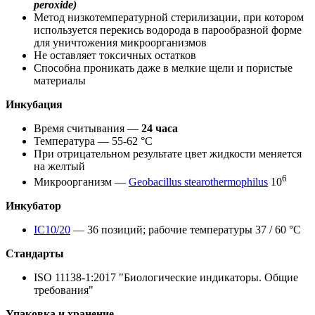
peroxide)
Метод низкотемпературной стерилизации, при котором
используется перекись водорода в парообразной форме
для уничтожения микроорганизмов
Не оставляет токсичных остатков
Способна проникать даже в мелкие щели и пористые
материалы
Инкубация
Время считывания —
24 часа
Температура — 55-62 °С
При отрицательном результате цвет жидкости меняется
на желтый
6
Микроорганизм —
Geobacillus stearothermophilus
10
Инкубатор
IC10/20
— 36 позиций; рабочие температуры 37 / 60 °C
Стандарты
ISO 11138-1:2017 "Биологические индикаторы. Общие
требования"
Упаковка и хранение