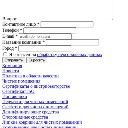
Вопрос
Контактное лицо
*
Телефон
*
E-mail
*
Название компании
*
Город
*
Я согласен на
обработку персональных данных
Сбросить
Компания
Новости
Политика в области качества
Чистые помещения
Сертификаты о дистрибьюторстве
Сертификат ISO
Поставщики
Перчатки для чистых помещений
Салфетки для чистых помещений
Дезинфицирующие средства
Спороцидные средства
Липкие коврики для чистых помещений
Комбинезоны для чистых помещений