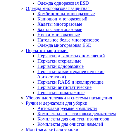
Одежда одноразовая ESD
Одежда многоразовая защитная
Комбинезоны многоразовые
Капюшон многоразовый
Халаты многоразовые
Бахилы многоразовые
Носки многоразовые
Нательное белье многоразовое
Одежда многоразовая ESD
Перчатки защитные
Перчатки для чистых помещений
Перчатки стерильные
Перчатки одноразовые
Перчатки химиотерапевтические
(цитостатики)
Перчатки RABS и изолирующие
Перчатки антистатические
Перчатки трикотажные
Уборочные тележки и системы насыщения
Ручки и держатели для уборки
Автоклавируемые комплекты
Комплекты с пластиковым держателем
Комплекты для очистки изоляторов
Комплекты для очистки ламелей
Моп (насадки) для уборки