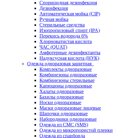
Спорицидная дезинфекция
Дезинфекция
Автоматическая мойка (CIP)
Ручная мойка
Стерильные средства
Изопропиловый спирт (IPA)
Перекись водорода 6%
Хлорноватистая кислота
ЧАС (QUAT)
Амфотерные дезинфектанты
Надуксусная кислота (НУК)
Одежда одноразовая защитная
Комплекты одноразовые
Комбинезоны одноразовые
Комбинезоны стерильные
Капюшоны одноразовые
Халаты одноразовые
Бахилы одноразовые
Носки одноразовые
Маски одноразовые лицевые
Шапочки одноразовые
Набородники одноразовые
Одежда из СМС (SMS)
Одежда из микропористой пленки
Одежда из спанбонда