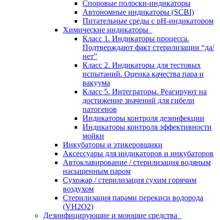
Споровые полоски-индикаторы
Автономные индикаторы (SCBI)
Питательные среды с рН-индикатором
Химические индикаторы
Класс 1. Индикаторы процесса.
Подтверждают факт стерилизации “да/
нет”
Класс 2. Индикаторы для тестовых
испытаний. Оценка качества пара и
вакуума
Класс 5. Интеграторы. Реагируют на
достижение значений для гибели
патогенов
Индикаторы контроля дезинфекции
Индикаторы контроля эффективности
мойки
Инкубаторы и этикеровщики
Аксессуары для индикаторов и инкубаторов
Автоклавирование / стерилизация водяным
насыщенным паром
Сухожар / стерилизация сухим горячим
воздухом
Стерилизация парами перекиси водорода
(VH2O2)
Дезинфицирующие и моющие средства