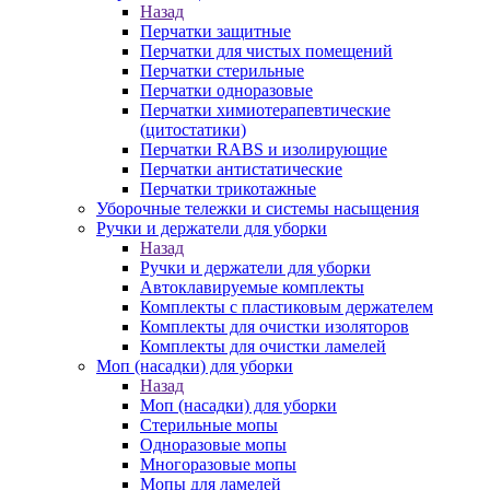
Назад
Перчатки защитные
Перчатки для чистых помещений
Перчатки стерильные
Перчатки одноразовые
Перчатки химиотерапевтические
(цитостатики)
Перчатки RABS и изолирующие
Перчатки антистатические
Перчатки трикотажные
Уборочные тележки и системы насыщения
Ручки и держатели для уборки
Назад
Ручки и держатели для уборки
Автоклавируемые комплекты
Комплекты с пластиковым держателем
Комплекты для очистки изоляторов
Комплекты для очистки ламелей
Моп (насадки) для уборки
Назад
Моп (насадки) для уборки
Стерильные мопы
Одноразовые мопы
Многоразовые мопы
Мопы для ламелей