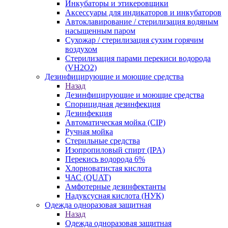
Инкубаторы и этикеровщики
Аксессуары для индикаторов и инкубаторов
Автоклавирование / стерилизация водяным
насыщенным паром
Сухожар / стерилизация сухим горячим
воздухом
Стерилизация парами перекиси водорода
(VH2O2)
Дезинфицирующие и моющие средства
Назад
Дезинфицирующие и моющие средства
Спорицидная дезинфекция
Дезинфекция
Автоматическая мойка (CIP)
Ручная мойка
Стерильные средства
Изопропиловый спирт (IPA)
Перекись водорода 6%
Хлорноватистая кислота
ЧАС (QUAT)
Амфотерные дезинфектанты
Надуксусная кислота (НУК)
Одежда одноразовая защитная
Назад
Одежда одноразовая защитная