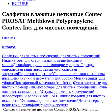
RUTUBE
Салфетки влажные нетканые Contec
PROSAT Meltblown Polypropylene
Contec, Inc. для чистых помещений
Главная
-
Каталог
-
Салфетки для чистых помещений для чистых помещений
Индикаторы для стерилизации, дезинфекции и
мойки
Дезинфицирующие и моющие средства
Одежда
одноразовая защитная
Одежда многоразовая
защитная
Перчатки защитные
Уборочные тележки и системы
насыщения
Ручки и держатели для уборки
Моп (насадки) для
уборки
Протирочный материал (салфетки)
Очки защитные для
чистых помещений
Аксессуары для чистых помещений
Обувь
для чистых помещений
Стулья для чистых помещений,
лабораторий и рабочих зон ESD
Липкие коврики для чистых
помещений
Упаковка для чистых помещений
Диспенсеры для
перчаток и дезинфицирующих средств
-
Салфетки влажные нетканые Contec PROSAT Meltblown