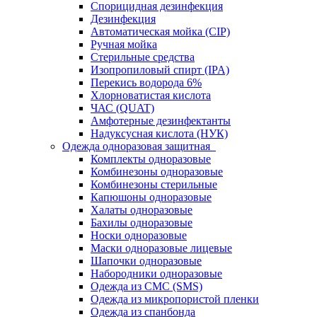
Спорицидная дезинфекция
Дезинфекция
Автоматическая мойка (CIP)
Ручная мойка
Стерильные средства
Изопропиловый спирт (IPA)
Перекись водорода 6%
Хлорноватистая кислота
ЧАС (QUAT)
Амфотерные дезинфектанты
Надуксусная кислота (НУК)
Одежда одноразовая защитная
Комплекты одноразовые
Комбинезоны одноразовые
Комбинезоны стерильные
Капюшоны одноразовые
Халаты одноразовые
Бахилы одноразовые
Носки одноразовые
Маски одноразовые лицевые
Шапочки одноразовые
Набородники одноразовые
Одежда из СМС (SMS)
Одежда из микропористой пленки
Одежда из спанбонда