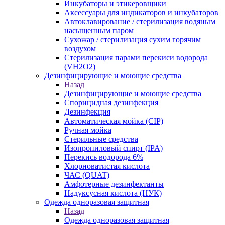
Инкубаторы и этикеровщики
Аксессуары для индикаторов и инкубаторов
Автоклавирование / стерилизация водяным
насыщенным паром
Сухожар / стерилизация сухим горячим
воздухом
Стерилизация парами перекиси водорода
(VH2O2)
Дезинфицирующие и моющие средства
Назад
Дезинфицирующие и моющие средства
Спорицидная дезинфекция
Дезинфекция
Автоматическая мойка (CIP)
Ручная мойка
Стерильные средства
Изопропиловый спирт (IPA)
Перекись водорода 6%
Хлорноватистая кислота
ЧАС (QUAT)
Амфотерные дезинфектанты
Надуксусная кислота (НУК)
Одежда одноразовая защитная
Назад
Одежда одноразовая защитная