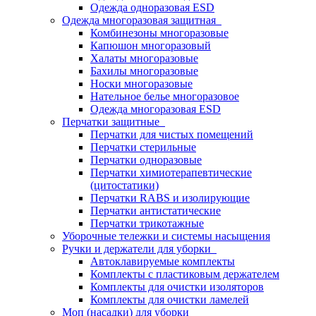
Одежда одноразовая ESD
Одежда многоразовая защитная
Комбинезоны многоразовые
Капюшон многоразовый
Халаты многоразовые
Бахилы многоразовые
Носки многоразовые
Нательное белье многоразовое
Одежда многоразовая ESD
Перчатки защитные
Перчатки для чистых помещений
Перчатки стерильные
Перчатки одноразовые
Перчатки химиотерапевтические
(цитостатики)
Перчатки RABS и изолирующие
Перчатки антистатические
Перчатки трикотажные
Уборочные тележки и системы насыщения
Ручки и держатели для уборки
Автоклавируемые комплекты
Комплекты с пластиковым держателем
Комплекты для очистки изоляторов
Комплекты для очистки ламелей
Моп (насадки) для уборки