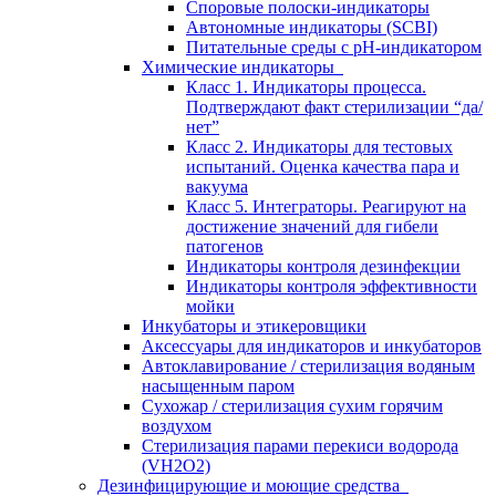
Споровые полоски-индикаторы
Автономные индикаторы (SCBI)
Питательные среды с рН-индикатором
Химические индикаторы
Класс 1. Индикаторы процесса.
Подтверждают факт стерилизации “да/
нет”
Класс 2. Индикаторы для тестовых
испытаний. Оценка качества пара и
вакуума
Класс 5. Интеграторы. Реагируют на
достижение значений для гибели
патогенов
Индикаторы контроля дезинфекции
Индикаторы контроля эффективности
мойки
Инкубаторы и этикеровщики
Аксессуары для индикаторов и инкубаторов
Автоклавирование / стерилизация водяным
насыщенным паром
Сухожар / стерилизация сухим горячим
воздухом
Стерилизация парами перекиси водорода
(VH2O2)
Дезинфицирующие и моющие средства