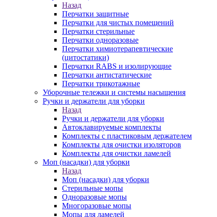
Назад
Перчатки защитные
Перчатки для чистых помещений
Перчатки стерильные
Перчатки одноразовые
Перчатки химиотерапевтические
(цитостатики)
Перчатки RABS и изолирующие
Перчатки антистатические
Перчатки трикотажные
Уборочные тележки и системы насыщения
Ручки и держатели для уборки
Назад
Ручки и держатели для уборки
Автоклавируемые комплекты
Комплекты с пластиковым держателем
Комплекты для очистки изоляторов
Комплекты для очистки ламелей
Моп (насадки) для уборки
Назад
Моп (насадки) для уборки
Стерильные мопы
Одноразовые мопы
Многоразовые мопы
Мопы для ламелей