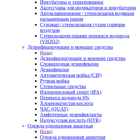
Инкубаторы и этикеровщики
Аксессуары для индикаторов и инкубаторов
Автоклавирование / стерилизация водяным
насыщенным паром
Сухожар / стерилизация сухим горячим
воздухом
Стерилизация парами перекиси водорода
(VH2O2)
Дезинфицирующие и моющие средства
Назад
Дезинфицирующие и моющие средства
Спорицидная дезинфекция
Дезинфекция
Автоматическая мойка (CIP)
Ручная мойка
Стерильные средства
Изопропиловый спирт (IPA)
Перекись водорода 6%
Хлорноватистая кислота
ЧАС (QUAT)
Амфотерные дезинфектанты
Надуксусная кислота (НУК)
Одежда одноразовая защитная
Назад
Одежда одноразовая защитная