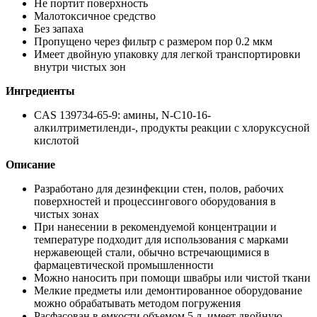
Не портит поверхность
Малотоксичное средство
Без запаха
Пропущено через фильтр с размером пор 0.2 мкм
Имеет двойную упаковку для легкой транспортировки
внутри чистых зон
Ингредиенты
CAS 139734-65-9: амины, N-C10-16-
алкилтриметиленди-, продукты реакции с хлоруксусной
кислотой
Описание
Разработано для дезинфекции стен, полов, рабочих
поверхностей и процессингового оборудования в
чистых зонах
При нанесении в рекомендуемой концентрации и
температуре подходит для использования с марками
нержавеющей стали, обычно встречающимися в
фармацевтической промышленности
Можно наносить при помощи швабры или чистой ткани
Мелкие предметы или демонтированное оборудование
можно обрабатывать методом погружения
Расфасован в емкости объемом 5 л, имеет двойную