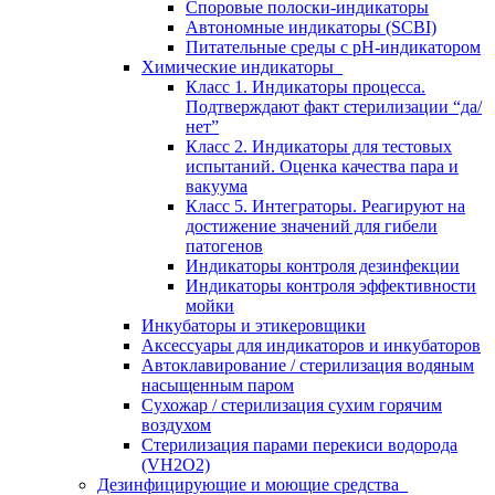
Споровые полоски-индикаторы
Автономные индикаторы (SCBI)
Питательные среды с рН-индикатором
Химические индикаторы
Класс 1. Индикаторы процесса.
Подтверждают факт стерилизации “да/
нет”
Класс 2. Индикаторы для тестовых
испытаний. Оценка качества пара и
вакуума
Класс 5. Интеграторы. Реагируют на
достижение значений для гибели
патогенов
Индикаторы контроля дезинфекции
Индикаторы контроля эффективности
мойки
Инкубаторы и этикеровщики
Аксессуары для индикаторов и инкубаторов
Автоклавирование / стерилизация водяным
насыщенным паром
Сухожар / стерилизация сухим горячим
воздухом
Стерилизация парами перекиси водорода
(VH2O2)
Дезинфицирующие и моющие средства