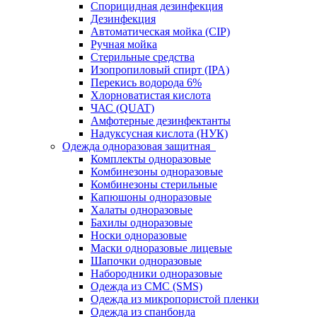
Спорицидная дезинфекция
Дезинфекция
Автоматическая мойка (CIP)
Ручная мойка
Стерильные средства
Изопропиловый спирт (IPA)
Перекись водорода 6%
Хлорноватистая кислота
ЧАС (QUAT)
Амфотерные дезинфектанты
Надуксусная кислота (НУК)
Одежда одноразовая защитная
Комплекты одноразовые
Комбинезоны одноразовые
Комбинезоны стерильные
Капюшоны одноразовые
Халаты одноразовые
Бахилы одноразовые
Носки одноразовые
Маски одноразовые лицевые
Шапочки одноразовые
Набородники одноразовые
Одежда из СМС (SMS)
Одежда из микропористой пленки
Одежда из спанбонда