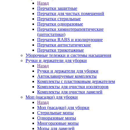
Назад
Перчатки защитные
Перчатки для чистых помещений
Перчатки стерильные
Перчатки одноразовые
Перчатки химиотерапевтические
(цитостатики)
Перчатки RABS и изолирующие
Перчатки антистатические
Перчатки трикотажные
Уборочные тележки и системы насыщения
Ручки и держатели для уборки
Назад
Ручки и держатели для уборки
Автоклавируемые комплекты
Комплекты с пластиковым держателем
Комплекты для очистки изоляторов
Комплекты для очистки ламелей
Моп (насадки) для уборки
Назад
Моп (насадки) для уборки
Стерильные мопы
Одноразовые мопы
Многоразовые мопы
Мопы для ламелей