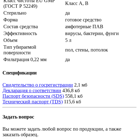
Класс чистоты EU GMP
Класс A, B
(ГОСТ Р 52249)
Стерильно
да
Форма
готовое средство
Состав средства
амфотерные ПАВ
Эффективность
вирусы, бактерии, фунги
Объем
5 л
Тип убираемой
пол, стены, потолок
поверхности
Фильтрация 0,22 мм
да
Спецификации
Свидетельство о госрегистрации
2,1 мб
Декларация о соответствии
436,8 кб
Паспорт безопасности (SDS)
558,1 кб
Технический паспорт (TDS)
115,6 кб
Задать вопрос
Вы можете задать любой вопрос по продукции, а также
заказать образец.