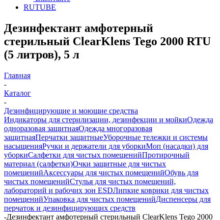
RUTUBE
Дезинфектант амфотерный
стерильный ClearKlens Tego 2000 RTU
(5 литров), 5 л
Главная
-
Каталог
-
Дезинфицирующие и моющие средства
Индикаторы для стерилизации, дезинфекции и мойки
Одежда
одноразовая защитная
Одежда многоразовая
защитная
Перчатки защитные
Уборочные тележки и системы
насыщения
Ручки и держатели для уборки
Моп (насадки) для
уборки
Салфетки для чистых помещений
Протирочный
материал (салфетки)
Очки защитные для чистых
помещений
Аксессуары для чистых помещений
Обувь для
чистых помещений
Стулья для чистых помещений,
лабораторий и рабочих зон ESD
Липкие коврики для чистых
помещений
Упаковка для чистых помещений
Диспенсеры для
перчаток и дезинфицирующих средств
-
Дезинфектант амфотерный стерильный ClearKlens Tego 2000