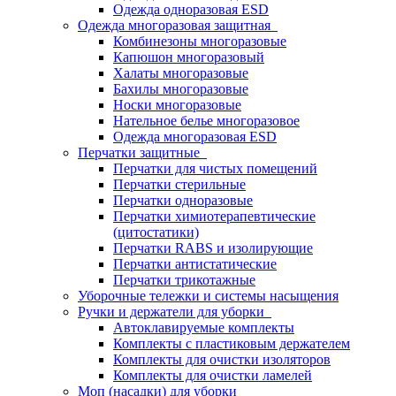
Одежда одноразовая ESD
Одежда многоразовая защитная
Комбинезоны многоразовые
Капюшон многоразовый
Халаты многоразовые
Бахилы многоразовые
Носки многоразовые
Нательное белье многоразовое
Одежда многоразовая ESD
Перчатки защитные
Перчатки для чистых помещений
Перчатки стерильные
Перчатки одноразовые
Перчатки химиотерапевтические
(цитостатики)
Перчатки RABS и изолирующие
Перчатки антистатические
Перчатки трикотажные
Уборочные тележки и системы насыщения
Ручки и держатели для уборки
Автоклавируемые комплекты
Комплекты с пластиковым держателем
Комплекты для очистки изоляторов
Комплекты для очистки ламелей
Моп (насадки) для уборки