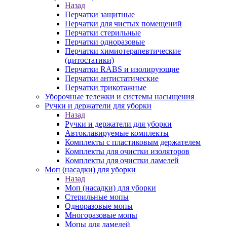
Назад
Перчатки защитные
Перчатки для чистых помещений
Перчатки стерильные
Перчатки одноразовые
Перчатки химиотерапевтические
(цитостатики)
Перчатки RABS и изолирующие
Перчатки антистатические
Перчатки трикотажные
Уборочные тележки и системы насыщения
Ручки и держатели для уборки
Назад
Ручки и держатели для уборки
Автоклавируемые комплекты
Комплекты с пластиковым держателем
Комплекты для очистки изоляторов
Комплекты для очистки ламелей
Моп (насадки) для уборки
Назад
Моп (насадки) для уборки
Стерильные мопы
Одноразовые мопы
Многоразовые мопы
Мопы для ламелей