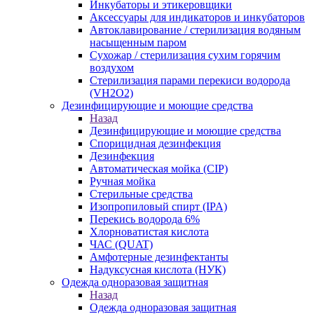
Инкубаторы и этикеровщики
Аксессуары для индикаторов и инкубаторов
Автоклавирование / стерилизация водяным
насыщенным паром
Сухожар / стерилизация сухим горячим
воздухом
Стерилизация парами перекиси водорода
(VH2O2)
Дезинфицирующие и моющие средства
Назад
Дезинфицирующие и моющие средства
Спорицидная дезинфекция
Дезинфекция
Автоматическая мойка (CIP)
Ручная мойка
Стерильные средства
Изопропиловый спирт (IPA)
Перекись водорода 6%
Хлорноватистая кислота
ЧАС (QUAT)
Амфотерные дезинфектанты
Надуксусная кислота (НУК)
Одежда одноразовая защитная
Назад
Одежда одноразовая защитная