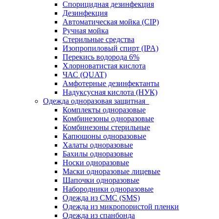
Спорицидная дезинфекция
Дезинфекция
Автоматическая мойка (CIP)
Ручная мойка
Стерильные средства
Изопропиловый спирт (IPA)
Перекись водорода 6%
Хлорноватистая кислота
ЧАС (QUAT)
Амфотерные дезинфектанты
Надуксусная кислота (НУК)
Одежда одноразовая защитная
Комплекты одноразовые
Комбинезоны одноразовые
Комбинезоны стерильные
Капюшоны одноразовые
Халаты одноразовые
Бахилы одноразовые
Носки одноразовые
Маски одноразовые лицевые
Шапочки одноразовые
Набородники одноразовые
Одежда из СМС (SMS)
Одежда из микропористой пленки
Одежда из спанбонда