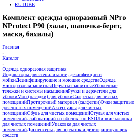
RUTUBE
Комплект одежды одноразовый NPro
NProtect P90 (халат, шапочка-берет,
маска, бахилы)
Главная
-
Каталог
-
Одежда одноразовая защитная
Индикаторы для стерилизации, дезинфекции и
мойки
Дезинфицирующие и моющие средства
Одежда
многоразовая защитная
Перчатки защитные
Уборочные
тележки и системы насыщения
Ручки и держатели для
уборки
Моп (насадки) для уборки
Салфетки для чистых
помещений
Протирочный материал (салфетки)
Очки защитные
для чистых помещений
Аксессуары для чистых
помещений
Обувь для чистых помещений
Стулья для чистых
помещений, лабораторий и рабочих зон ESD
Липкие коврики
для чистых помещений
Упаковка для чистых
помещений
Диспенсеры для перчаток и дезинфицирующих
средств