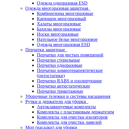
Одежда одноразовая ESD
Одежда многоразовая защитная
Комбинезоны многоразовые
Капюшон многоразовый
Халаты многоразовые
Бахилы многоразовые
Носки многоразовые
Нательное белье многоразовое
Одежда многоразовая ESD
Перчатки защитные
Перчатки для чистых помещений
Перчатки стерильные
Перчатки одноразовые
Перчатки химиотерапевтические
(цитостатики)
Перчатки RABS и изолирующие
Перчатки антистатические
Перчатки трикотажные
Уборочные тележки и системы насыщения
Ручки и держатели для уборки
Автоклавируемые комплекты
Комплекты с пластиковым держателем
Комплекты для очистки изоляторов
Комплекты для очистки ламелей
Моп (насадки) для уборки