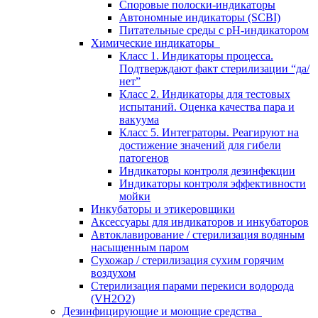
Споровые полоски-индикаторы
Автономные индикаторы (SCBI)
Питательные среды с рН-индикатором
Химические индикаторы
Класс 1. Индикаторы процесса.
Подтверждают факт стерилизации “да/
нет”
Класс 2. Индикаторы для тестовых
испытаний. Оценка качества пара и
вакуума
Класс 5. Интеграторы. Реагируют на
достижение значений для гибели
патогенов
Индикаторы контроля дезинфекции
Индикаторы контроля эффективности
мойки
Инкубаторы и этикеровщики
Аксессуары для индикаторов и инкубаторов
Автоклавирование / стерилизация водяным
насыщенным паром
Сухожар / стерилизация сухим горячим
воздухом
Стерилизация парами перекиси водорода
(VH2O2)
Дезинфицирующие и моющие средства