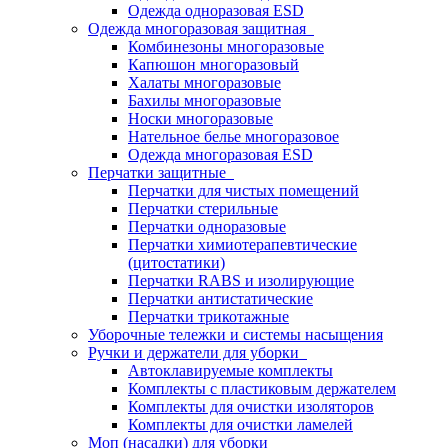
Одежда одноразовая ESD
Одежда многоразовая защитная
Комбинезоны многоразовые
Капюшон многоразовый
Халаты многоразовые
Бахилы многоразовые
Носки многоразовые
Нательное белье многоразовое
Одежда многоразовая ESD
Перчатки защитные
Перчатки для чистых помещений
Перчатки стерильные
Перчатки одноразовые
Перчатки химиотерапевтические
(цитостатики)
Перчатки RABS и изолирующие
Перчатки антистатические
Перчатки трикотажные
Уборочные тележки и системы насыщения
Ручки и держатели для уборки
Автоклавируемые комплекты
Комплекты с пластиковым держателем
Комплекты для очистки изоляторов
Комплекты для очистки ламелей
Моп (насадки) для уборки