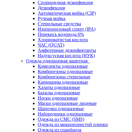
Спорицидная дезинфекция
Дезинфекция
Автоматическая мойка (CIP)
Ручная мойка
Стерильные средства
Изопропиловый спирт (IPA)
Перекись водорода 6%
Хлорноватистая кислота
ЧАС (QUAT)
Амфотерные дезинфектанты
Надуксусная кислота (НУК)
Одежда одноразовая защитная
Комплекты одноразовые
Комбинезоны одноразовые
Комбинезоны стерильные
Капюшоны одноразовые
Халаты одноразовые
Бахилы одноразовые
Носки одноразовые
Маски одноразовые лицевые
Шапочки одноразовые
Набородники одноразовые
Одежда из СМС (SMS)
Одежда из микропористой пленки
Одежда из спанбонда