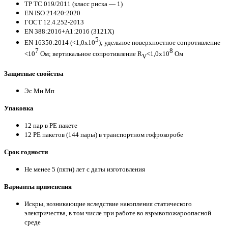
ТР ТС 019/2011 (класс риска — 1)
EN ISO 21420:2020
ГОСТ 12.4.252-2013
EN 388:2016+A1:2016 (3121X)
5
EN 16350:2014 (<1,0x10
); удельное поверхностное сопротивление
7
8
<10
Ом; вертикальное сопротивление R
<1,0x10
Ом
V
Защитные свойства
Эс Ми Мп
Упаковка
12 пар в PE пакете
12 PE пакетов (144 пары) в транспортном гофрокоробе
Срок годности
Не менее 5 (пяти) лет с даты изготовления
Варианты применения
Искры, возникающие вследствие накопления статического
электричества, в том числе при работе во взрывопожароопасной
среде