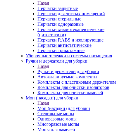
Назад
Перчатки защитные
Перчатки для чистых помещений
Перчатки стерильные
Перчатки одноразовые
Перчатки химиотерапевтические
(цитостатики)
Перчатки RABS и изолирующие
Перчатки антистатические
Перчатки трикотажные
Уборочные тележки и системы насыщения
Ручки и держатели для уборки
Назад
Ручки и держатели для уборки
Автоклавируемые комплекты
Комплекты с пластиковым держателем
Комплекты для очистки изоляторов
Комплекты для очистки ламелей
Моп (насадки) для уборки
Назад
Моп (насадки) для уборки
Стерильные мопы
Одноразовые мопы
Многоразовые мопы
Мопы для ламелей