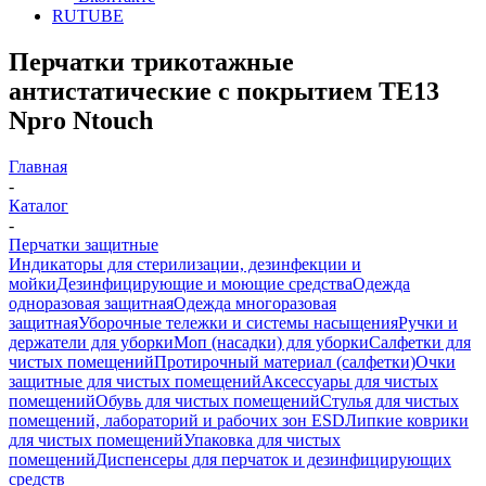
RUTUBE
Перчатки трикотажные
антистатические с покрытием TE13
Npro Ntouch
Главная
-
Каталог
-
Перчатки защитные
Индикаторы для стерилизации, дезинфекции и
мойки
Дезинфицирующие и моющие средства
Одежда
одноразовая защитная
Одежда многоразовая
защитная
Уборочные тележки и системы насыщения
Ручки и
держатели для уборки
Моп (насадки) для уборки
Салфетки для
чистых помещений
Протирочный материал (салфетки)
Очки
защитные для чистых помещений
Аксессуары для чистых
помещений
Обувь для чистых помещений
Стулья для чистых
помещений, лабораторий и рабочих зон ESD
Липкие коврики
для чистых помещений
Упаковка для чистых
помещений
Диспенсеры для перчаток и дезинфицирующих
средств