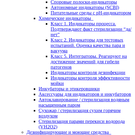
Споровые полоски-индикаторы
Автономные индикаторы (SCBI)
Питательные среды с рН-индикатором
Химические индикаторы
Класс 1. Индикаторы процесса.
Подтверждают факт стерилизации “да/
нет”
Класс 2. Индикаторы для тестовых
испытаний. Оценка качества пара и
вакуума
Класс 5. Интеграторы. Реагируют на
достижение значений для гибели
патогенов
Индикаторы контроля дезинфекции
Индикаторы контроля эффективности
мойки
Инкубаторы и этикеровщики
Аксессуары для индикаторов и инкубаторов
Автоклавирование / стерилизация водяным
насыщенным паром
Сухожар / стерилизация сухим горячим
воздухом
Стерилизация парами перекиси водорода
(VH2O2)
Дезинфицирующие и моющие средства