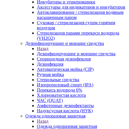
Инкубаторы и этикеровщики
Аксессуары для индикаторов и инкубаторов
Автоклавирование / стерилизация водяным
насыщенным паром
Сухожар / стерилизация сухим горячим
воздухом
Стерилизация парами перекиси водорода
(VH2O2)
Дезинфицирующие и моющие средства
Назад
Дезинфицирующие и моющие средства
Спорицидная дезинфекция
Дезинфекция
Автоматическая мойка (CIP)
Ручная мойка
Стерильные средства
Изопропиловый спирт (IPA)
Перекись водорода 6%
Хлорноватистая кислота
ЧАС (QUAT)
Амфотерные дезинфектанты
Надуксусная кислота (НУК)
Одежда одноразовая защитная
Назад
Одежда одноразовая защитная