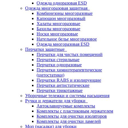
Одежда одноразовая ESD
Одежда многоразовая защитная
Комбинезоны многоразовые
Капюшон многоразовый
Халаты многоразовые
Бахилы многоразовые
Носки многоразовые
Нательное белье многоразовое
Одежда многоразовая ESD
Перчатки защитные
Перчатки для чистых помещений
Перчатки стерильные
Перчатки одноразовые
Перчатки химиотерапевтические
(цитостатики)
Перчатки RABS и изолирующие
Перчатки антистатические
Перчатки трикотажные
Уборочные тележки и системы насыщения
Ручки и держатели для уборки
Автоклавируемые комплекты
Комплекты с пластиковым держателем
Комплекты для очистки изоляторов
Комплекты для очистки ламелей
Моп (насадки) для уборки