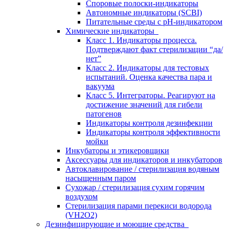
Споровые полоски-индикаторы
Автономные индикаторы (SCBI)
Питательные среды с рН-индикатором
Химические индикаторы
Класс 1. Индикаторы процесса.
Подтверждают факт стерилизации “да/
нет”
Класс 2. Индикаторы для тестовых
испытаний. Оценка качества пара и
вакуума
Класс 5. Интеграторы. Реагируют на
достижение значений для гибели
патогенов
Индикаторы контроля дезинфекции
Индикаторы контроля эффективности
мойки
Инкубаторы и этикеровщики
Аксессуары для индикаторов и инкубаторов
Автоклавирование / стерилизация водяным
насыщенным паром
Сухожар / стерилизация сухим горячим
воздухом
Стерилизация парами перекиси водорода
(VH2O2)
Дезинфицирующие и моющие средства