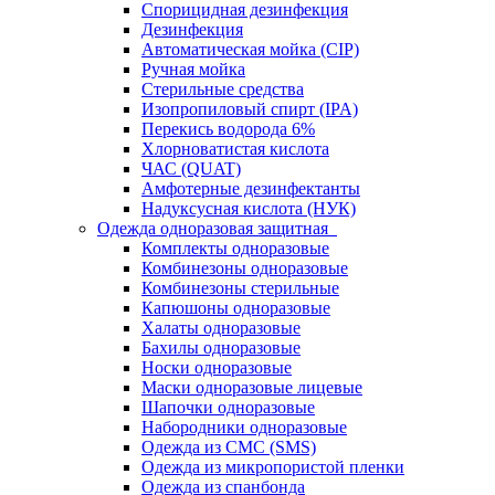
Спорицидная дезинфекция
Дезинфекция
Автоматическая мойка (CIP)
Ручная мойка
Стерильные средства
Изопропиловый спирт (IPA)
Перекись водорода 6%
Хлорноватистая кислота
ЧАС (QUAT)
Амфотерные дезинфектанты
Надуксусная кислота (НУК)
Одежда одноразовая защитная
Комплекты одноразовые
Комбинезоны одноразовые
Комбинезоны стерильные
Капюшоны одноразовые
Халаты одноразовые
Бахилы одноразовые
Носки одноразовые
Маски одноразовые лицевые
Шапочки одноразовые
Набородники одноразовые
Одежда из СМС (SMS)
Одежда из микропористой пленки
Одежда из спанбонда