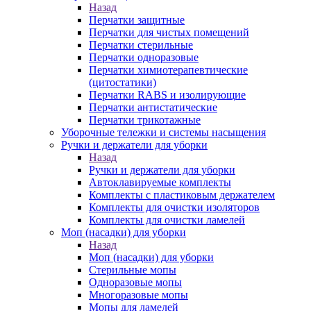
Назад
Перчатки защитные
Перчатки для чистых помещений
Перчатки стерильные
Перчатки одноразовые
Перчатки химиотерапевтические
(цитостатики)
Перчатки RABS и изолирующие
Перчатки антистатические
Перчатки трикотажные
Уборочные тележки и системы насыщения
Ручки и держатели для уборки
Назад
Ручки и держатели для уборки
Автоклавируемые комплекты
Комплекты с пластиковым держателем
Комплекты для очистки изоляторов
Комплекты для очистки ламелей
Моп (насадки) для уборки
Назад
Моп (насадки) для уборки
Стерильные мопы
Одноразовые мопы
Многоразовые мопы
Мопы для ламелей