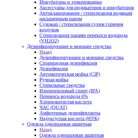
Инкубаторы и этикеровщики
Аксессуары для индикаторов и инкубаторов
Автоклавирование / стерилизация водяным
насыщенным паром
Сухожар / стерилизация сухим горячим
воздухом
Стерилизация парами перекиси водорода
(VH2O2)
Дезинфицирующие и моющие средства
Назад
Дезинфицирующие и моющие средства
Спорицидная дезинфекция
Дезинфекция
Автоматическая мойка (CIP)
Ручная мойка
Стерильные средства
Изопропиловый спирт (IPA)
Перекись водорода 6%
Хлорноватистая кислота
ЧАС (QUAT)
Амфотерные дезинфектанты
Надуксусная кислота (НУК)
Одежда одноразовая защитная
Назад
Одежда одноразовая защитная