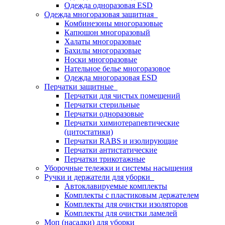
Одежда одноразовая ESD
Одежда многоразовая защитная
Комбинезоны многоразовые
Капюшон многоразовый
Халаты многоразовые
Бахилы многоразовые
Носки многоразовые
Нательное белье многоразовое
Одежда многоразовая ESD
Перчатки защитные
Перчатки для чистых помещений
Перчатки стерильные
Перчатки одноразовые
Перчатки химиотерапевтические
(цитостатики)
Перчатки RABS и изолирующие
Перчатки антистатические
Перчатки трикотажные
Уборочные тележки и системы насыщения
Ручки и держатели для уборки
Автоклавируемые комплекты
Комплекты с пластиковым держателем
Комплекты для очистки изоляторов
Комплекты для очистки ламелей
Моп (насадки) для уборки