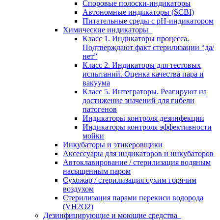
Споровые полоски-индикаторы
Автономные индикаторы (SCBI)
Питательные среды с рН-индикатором
Химические индикаторы
Класс 1. Индикаторы процесса.
Подтверждают факт стерилизации “да/
нет”
Класс 2. Индикаторы для тестовых
испытаний. Оценка качества пара и
вакуума
Класс 5. Интеграторы. Реагируют на
достижение значений для гибели
патогенов
Индикаторы контроля дезинфекции
Индикаторы контроля эффективности
мойки
Инкубаторы и этикеровщики
Аксессуары для индикаторов и инкубаторов
Автоклавирование / стерилизация водяным
насыщенным паром
Сухожар / стерилизация сухим горячим
воздухом
Стерилизация парами перекиси водорода
(VH2O2)
Дезинфицирующие и моющие средства