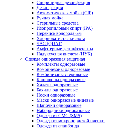
Спорицидная дезинфекция
Дезинфекция
Автоматическая мойка (CIP)
Ручная мойка
Стерильные средства
Изопропиловый спирт (IPA)
Перекись водорода 6%
Хлорноватистая кислота
ЧАС (QUAT)
Амфотерные дезинфектанты
Надуксусная кислота (НУК)
Одежда одноразовая защитная
Комплекты одноразовые
Комбинезоны одноразовые
Комбинезоны стерильные
Капюшоны одноразовые
Халаты одноразовые
Бахилы одноразовые
Носки одноразовые
Маски одноразовые лицевые
Шапочки одноразовые
Набородники одноразовые
Одежда из СМС (SMS)
Одежда из микропористой пленки
Одежда из спанбонда