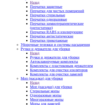
Назад
Перчатки защитные
Перчатки для чистых помещений
Перчатки стерильные
Перчатки одноразовые
Перчатки химиотерапевтические
(цитостатики)
Перчатки RABS и изолирующие
Перчатки антистатические
Перчатки трикотажные
Уборочные тележки и системы насыщения
Ручки и держатели для уборки
Назад
Ручки и держатели для уборки
Автоклавируемые комплекты
Комплекты с пластиковым держателем
Комплекты для очистки изоляторов
Комплекты для очистки ламелей
Моп (насадки) для уборки
Назад
Моп (насадки) для уборки
Стерильные мопы
Одноразовые мопы
Многоразовые мопы
Мопы для ламелей