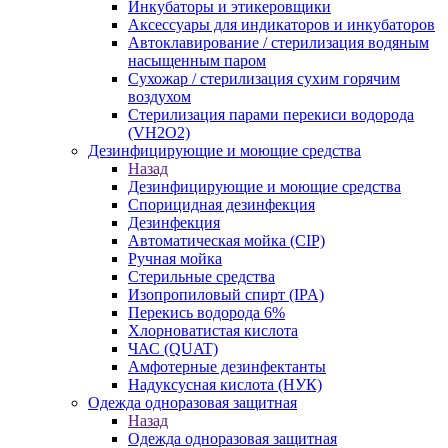
Инкубаторы и этикеровщики
Аксессуары для индикаторов и инкубаторов
Автоклавирование / стерилизация водяным
насыщенным паром
Сухожар / стерилизация сухим горячим
воздухом
Стерилизация парами перекиси водорода
(VH2O2)
Дезинфицирующие и моющие средства
Назад
Дезинфицирующие и моющие средства
Спорицидная дезинфекция
Дезинфекция
Автоматическая мойка (CIP)
Ручная мойка
Стерильные средства
Изопропиловый спирт (IPA)
Перекись водорода 6%
Хлорноватистая кислота
ЧАС (QUAT)
Амфотерные дезинфектанты
Надуксусная кислота (НУК)
Одежда одноразовая защитная
Назад
Одежда одноразовая защитная