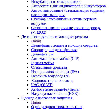
Инкубаторы и этикеровщики
Аксессуары для индикаторов и инкубаторов
Автоклавирование / стерилизация водяным
насыщенным паром
Сухожар / стерилизация сухим горячим
воздухом
Стерилизация парами перекиси водорода
(VH2O2)
Дезинфицирующие и моющие средства
Назад
Дезинфицирующие и моющие средства
Спорицидная дезинфекция
Дезинфекция
Автоматическая мойка (CIP)
Ручная мойка
Стерильные средства
Изопропиловый спирт (IPA)
Перекись водорода 6%
Хлорноватистая кислота
ЧАС (QUAT)
Амфотерные дезинфектанты
Надуксусная кислота (НУК)
Одежда одноразовая защитная
Назад
Одежда одноразовая защитная