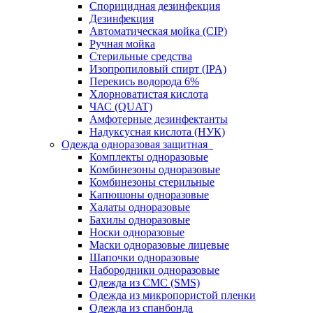
Спорицидная дезинфекция
Дезинфекция
Автоматическая мойка (CIP)
Ручная мойка
Стерильные средства
Изопропиловый спирт (IPA)
Перекись водорода 6%
Хлорноватистая кислота
ЧАС (QUAT)
Амфотерные дезинфектанты
Надуксусная кислота (НУК)
Одежда одноразовая защитная
Комплекты одноразовые
Комбинезоны одноразовые
Комбинезоны стерильные
Капюшоны одноразовые
Халаты одноразовые
Бахилы одноразовые
Носки одноразовые
Маски одноразовые лицевые
Шапочки одноразовые
Набородники одноразовые
Одежда из СМС (SMS)
Одежда из микропористой пленки
Одежда из спанбонда