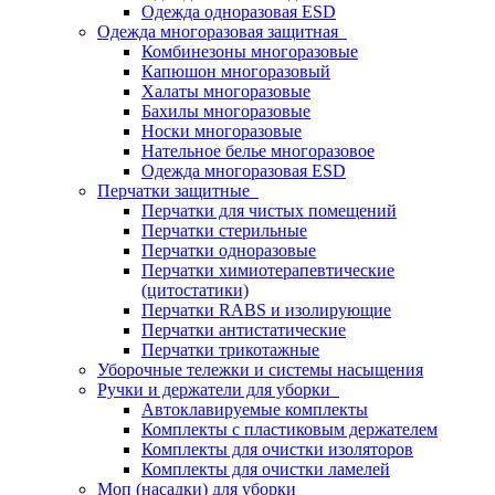
Одежда одноразовая ESD
Одежда многоразовая защитная
Комбинезоны многоразовые
Капюшон многоразовый
Халаты многоразовые
Бахилы многоразовые
Носки многоразовые
Нательное белье многоразовое
Одежда многоразовая ESD
Перчатки защитные
Перчатки для чистых помещений
Перчатки стерильные
Перчатки одноразовые
Перчатки химиотерапевтические
(цитостатики)
Перчатки RABS и изолирующие
Перчатки антистатические
Перчатки трикотажные
Уборочные тележки и системы насыщения
Ручки и держатели для уборки
Автоклавируемые комплекты
Комплекты с пластиковым держателем
Комплекты для очистки изоляторов
Комплекты для очистки ламелей
Моп (насадки) для уборки