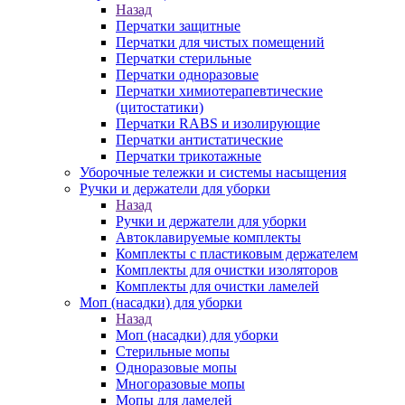
Назад
Перчатки защитные
Перчатки для чистых помещений
Перчатки стерильные
Перчатки одноразовые
Перчатки химиотерапевтические
(цитостатики)
Перчатки RABS и изолирующие
Перчатки антистатические
Перчатки трикотажные
Уборочные тележки и системы насыщения
Ручки и держатели для уборки
Назад
Ручки и держатели для уборки
Автоклавируемые комплекты
Комплекты с пластиковым держателем
Комплекты для очистки изоляторов
Комплекты для очистки ламелей
Моп (насадки) для уборки
Назад
Моп (насадки) для уборки
Стерильные мопы
Одноразовые мопы
Многоразовые мопы
Мопы для ламелей