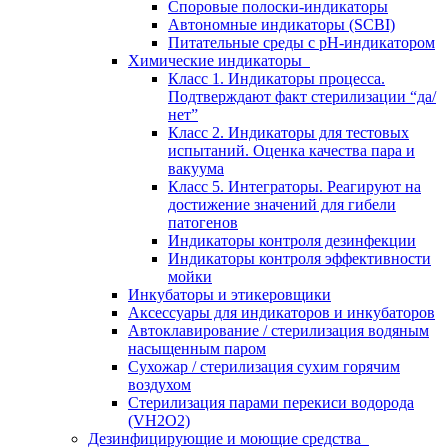
Споровые полоски-индикаторы
Автономные индикаторы (SCBI)
Питательные среды с рН-индикатором
Химические индикаторы
Класс 1. Индикаторы процесса.
Подтверждают факт стерилизации “да/
нет”
Класс 2. Индикаторы для тестовых
испытаний. Оценка качества пара и
вакуума
Класс 5. Интеграторы. Реагируют на
достижение значений для гибели
патогенов
Индикаторы контроля дезинфекции
Индикаторы контроля эффективности
мойки
Инкубаторы и этикеровщики
Аксессуары для индикаторов и инкубаторов
Автоклавирование / стерилизация водяным
насыщенным паром
Сухожар / стерилизация сухим горячим
воздухом
Стерилизация парами перекиси водорода
(VH2O2)
Дезинфицирующие и моющие средства