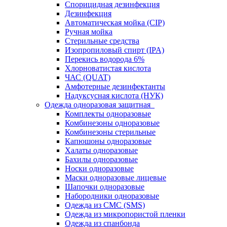
Спорицидная дезинфекция
Дезинфекция
Автоматическая мойка (CIP)
Ручная мойка
Стерильные средства
Изопропиловый спирт (IPA)
Перекись водорода 6%
Хлорноватистая кислота
ЧАС (QUAT)
Амфотерные дезинфектанты
Надуксусная кислота (НУК)
Одежда одноразовая защитная
Комплекты одноразовые
Комбинезоны одноразовые
Комбинезоны стерильные
Капюшоны одноразовые
Халаты одноразовые
Бахилы одноразовые
Носки одноразовые
Маски одноразовые лицевые
Шапочки одноразовые
Набородники одноразовые
Одежда из СМС (SMS)
Одежда из микропористой пленки
Одежда из спанбонда