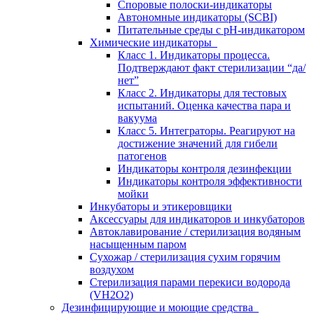
Споровые полоски-индикаторы
Автономные индикаторы (SCBI)
Питательные среды с рН-индикатором
Химические индикаторы
Класс 1. Индикаторы процесса.
Подтверждают факт стерилизации “да/
нет”
Класс 2. Индикаторы для тестовых
испытаний. Оценка качества пара и
вакуума
Класс 5. Интеграторы. Реагируют на
достижение значений для гибели
патогенов
Индикаторы контроля дезинфекции
Индикаторы контроля эффективности
мойки
Инкубаторы и этикеровщики
Аксессуары для индикаторов и инкубаторов
Автоклавирование / стерилизация водяным
насыщенным паром
Сухожар / стерилизация сухим горячим
воздухом
Стерилизация парами перекиси водорода
(VH2O2)
Дезинфицирующие и моющие средства