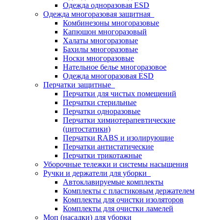
Одежда одноразовая ESD
Одежда многоразовая защитная
Комбинезоны многоразовые
Капюшон многоразовый
Халаты многоразовые
Бахилы многоразовые
Носки многоразовые
Нательное белье многоразовое
Одежда многоразовая ESD
Перчатки защитные
Перчатки для чистых помещений
Перчатки стерильные
Перчатки одноразовые
Перчатки химиотерапевтические
(цитостатики)
Перчатки RABS и изолирующие
Перчатки антистатические
Перчатки трикотажные
Уборочные тележки и системы насыщения
Ручки и держатели для уборки
Автоклавируемые комплекты
Комплекты с пластиковым держателем
Комплекты для очистки изоляторов
Комплекты для очистки ламелей
Моп (насадки) для уборки