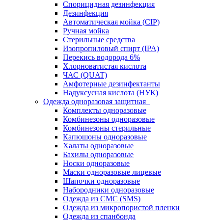
Спорицидная дезинфекция
Дезинфекция
Автоматическая мойка (CIP)
Ручная мойка
Стерильные средства
Изопропиловый спирт (IPA)
Перекись водорода 6%
Хлорноватистая кислота
ЧАС (QUAT)
Амфотерные дезинфектанты
Надуксусная кислота (НУК)
Одежда одноразовая защитная
Комплекты одноразовые
Комбинезоны одноразовые
Комбинезоны стерильные
Капюшоны одноразовые
Халаты одноразовые
Бахилы одноразовые
Носки одноразовые
Маски одноразовые лицевые
Шапочки одноразовые
Набородники одноразовые
Одежда из СМС (SMS)
Одежда из микропористой пленки
Одежда из спанбонда