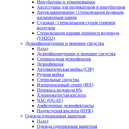
Инкубаторы и этикеровщики
Аксессуары для индикаторов и инкубаторов
Автоклавирование / стерилизация водяным
насыщенным паром
Сухожар / стерилизация сухим горячим
воздухом
Стерилизация парами перекиси водорода
(VH2O2)
Дезинфицирующие и моющие средства
Назад
Дезинфицирующие и моющие средства
Спорицидная дезинфекция
Дезинфекция
Автоматическая мойка (CIP)
Ручная мойка
Стерильные средства
Изопропиловый спирт (IPA)
Перекись водорода 6%
Хлорноватистая кислота
ЧАС (QUAT)
Амфотерные дезинфектанты
Надуксусная кислота (НУК)
Одежда одноразовая защитная
Назад
Одежда одноразовая защитная