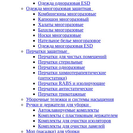
Одежда одноразовая ESD
Одежда многоразовая защитная
Комбинезоны многоразовые
Капюшон многоразовый
Халаты многоразовые
Бахилы многоразовые
Носки многоразовые
Нательное белье многоразовое
Одежда многоразовая ESD
Перчатки защитные
Перчатки для чистых помещений
Перчатки стерильные
Перчатки одноразовые
Перчатки химиотерапевтические
(цитостатики)
Перчатки RABS и изолирующие
Перчатки антистатические
Перчатки трикотажные
Уборочные тележки и системы насыщения
Ручки и держатели для уборки
Автоклавируемые комплекты
Комплекты с пластиковым держателем
Комплекты для очистки изоляторов
Комплекты для очистки ламелей
Моп (насадки) для уборки