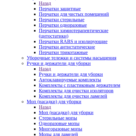
Назад
Перчатки защитные
Перчатки для чистых помещений
Перчатки стерильные
Перчатки одноразовые
Перчатки химиотерапевтические
(цитостатики)
Перчатки RABS и изолирующие
Перчатки антистатические
Перчатки трикотажные
Уборочные тележки и системы насыщения
Ручки и держатели для уборки
Назад
Ручки и держатели для уборки
Автоклавируемые комплекты
Комплекты с пластиковым держателем
Комплекты для очистки изоляторов
Комплекты для очистки ламелей
Моп (насадки) для уборки
Назад
Моп (насадки) для уборки
Стерильные мопы
Одноразовые мопы
Многоразовые мопы
Мопы для ламелей