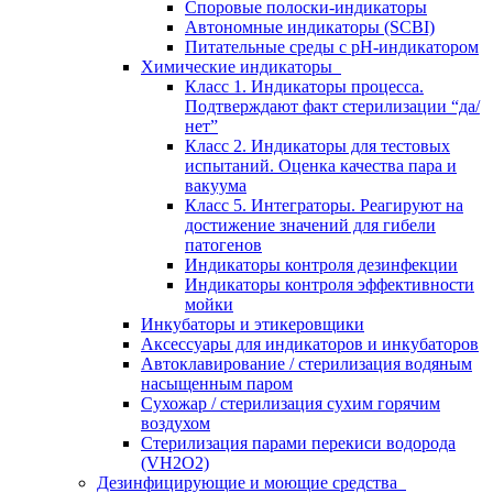
Споровые полоски-индикаторы
Автономные индикаторы (SCBI)
Питательные среды с рН-индикатором
Химические индикаторы
Класс 1. Индикаторы процесса.
Подтверждают факт стерилизации “да/
нет”
Класс 2. Индикаторы для тестовых
испытаний. Оценка качества пара и
вакуума
Класс 5. Интеграторы. Реагируют на
достижение значений для гибели
патогенов
Индикаторы контроля дезинфекции
Индикаторы контроля эффективности
мойки
Инкубаторы и этикеровщики
Аксессуары для индикаторов и инкубаторов
Автоклавирование / стерилизация водяным
насыщенным паром
Сухожар / стерилизация сухим горячим
воздухом
Стерилизация парами перекиси водорода
(VH2O2)
Дезинфицирующие и моющие средства