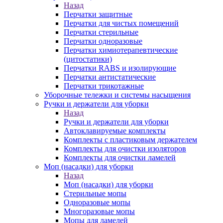
Назад
Перчатки защитные
Перчатки для чистых помещений
Перчатки стерильные
Перчатки одноразовые
Перчатки химиотерапевтические
(цитостатики)
Перчатки RABS и изолирующие
Перчатки антистатические
Перчатки трикотажные
Уборочные тележки и системы насыщения
Ручки и держатели для уборки
Назад
Ручки и держатели для уборки
Автоклавируемые комплекты
Комплекты с пластиковым держателем
Комплекты для очистки изоляторов
Комплекты для очистки ламелей
Моп (насадки) для уборки
Назад
Моп (насадки) для уборки
Стерильные мопы
Одноразовые мопы
Многоразовые мопы
Мопы для ламелей