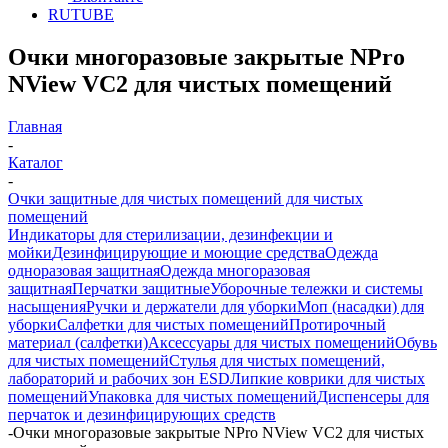
RUTUBE
Oчки многоразовые закрытые NPro
NView VC2 для чистых помещений
Главная
-
Каталог
-
Очки защитные для чистых помещений для чистых
помещений
Индикаторы для стерилизации, дезинфекции и
мойки
Дезинфицирующие и моющие средства
Одежда
одноразовая защитная
Одежда многоразовая
защитная
Перчатки защитные
Уборочные тележки и системы
насыщения
Ручки и держатели для уборки
Моп (насадки) для
уборки
Салфетки для чистых помещений
Протирочный
материал (салфетки)
Аксессуары для чистых помещений
Обувь
для чистых помещений
Стулья для чистых помещений,
лабораторий и рабочих зон ESD
Липкие коврики для чистых
помещений
Упаковка для чистых помещений
Диспенсеры для
перчаток и дезинфицирующих средств
-
Oчки многоразовые закрытые NPro NView VC2 для чистых