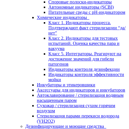
Споровые полоски-индикаторы
Автономные индикаторы (SCBI)
Питательные среды с рН-индикатором
Химические индикаторы
Класс 1. Индикаторы процесса.
Подтверждают факт стерилизации “да/
нет”
Класс 2. Индикаторы для тестовых
испытаний. Оценка качества пара и
вакуума
Класс 5. Интеграторы. Реагируют на
достижение значений для гибели
патогенов
Индикаторы контроля дезинфекции
Индикаторы контроля эффективности
мойки
Инкубаторы и этикеровщики
Аксессуары для индикаторов и инкубаторов
Автоклавирование / стерилизация водяным
насыщенным паром
Сухожар / стерилизация сухим горячим
воздухом
Стерилизация парами перекиси водорода
(VH2O2)
Дезинфицирующие и моющие средства