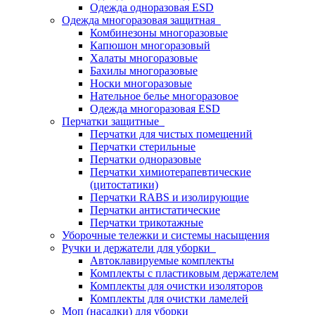
Одежда одноразовая ESD
Одежда многоразовая защитная
Комбинезоны многоразовые
Капюшон многоразовый
Халаты многоразовые
Бахилы многоразовые
Носки многоразовые
Нательное белье многоразовое
Одежда многоразовая ESD
Перчатки защитные
Перчатки для чистых помещений
Перчатки стерильные
Перчатки одноразовые
Перчатки химиотерапевтические
(цитостатики)
Перчатки RABS и изолирующие
Перчатки антистатические
Перчатки трикотажные
Уборочные тележки и системы насыщения
Ручки и держатели для уборки
Автоклавируемые комплекты
Комплекты с пластиковым держателем
Комплекты для очистки изоляторов
Комплекты для очистки ламелей
Моп (насадки) для уборки