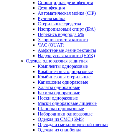
Спорицидная дезинфекция
Дезинфекция
Автоматическая мойка (CIP)
Ручная мойка
Стерильные средства
Изопропиловый спирт (IPA)
Перекись водорода 6%
Хлорноватистая кислота
ЧАС (QUAT)
Амфотерные дезинфектанты
Надуксусная кислота (НУК)
Одежда одноразовая защитная
Комплекты одноразовые
Комбинезоны одноразовые
Комбинезоны стерильные
Капюшоны одноразовые
Халаты одноразовые
Бахилы одноразовые
Носки одноразовые
Маски одноразовые лицевые
Шапочки одноразовые
Набородники одноразовые
Одежда из СМС (SMS)
Одежда из микропористой пленки
Одежда из спанбонда