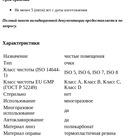
Не менее 5 (пяти) лет с даты изготовления
Полный пакет валидационной документации предоставляется по
запросу.
Характеристики
Назначение
чистые помещения
Тип
очки
Класс чистоты (ISO 14644-
ISO 5, ISO 6, ISO 7, ISO 8
1)
Класс чистоты EU GMP
Класс A, Класс B, Класс C,
(ГОСТ Р 52249)
Класс D
Стерильно
нет
Использование
многоразовое
Многоразовое
да
использование
Автоклавирование
да
Материал линз
поликарбонат
Материал оправы
термопластичная резина