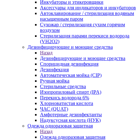
Инкубаторы и этикеровщики
Аксессуары для индикаторов и инкубаторов
Автоклавирование / стерилизация водяным
насыщенным паром
Сухожар / стерилизация сухим горячим
воздухом
Стерилизация парами перекиси водорода
(VH2O2)
Дезинфицирующие и моющие средства
Назад
Дезинфицирующие и моющие средства
Спорицидная дезинфекция
Дезинфекция
Автоматическая мойка (CIP)
Ручная мойка
Стерильные средства
Изопропиловый спирт (IPA)
Перекись водорода 6%
Хлорноватистая кислота
ЧАС (QUAT)
Амфотерные дезинфектанты
Надуксусная кислота (НУК)
Одежда одноразовая защитная
Назад
Одежда одноразовая защитная