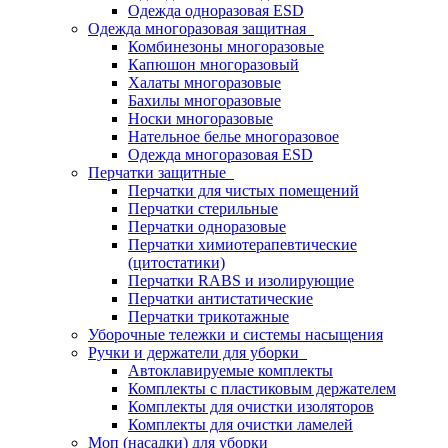
Одежда одноразовая ESD
Одежда многоразовая защитная
Комбинезоны многоразовые
Капюшон многоразовый
Халаты многоразовые
Бахилы многоразовые
Носки многоразовые
Нательное белье многоразовое
Одежда многоразовая ESD
Перчатки защитные
Перчатки для чистых помещений
Перчатки стерильные
Перчатки одноразовые
Перчатки химиотерапевтические
(цитостатики)
Перчатки RABS и изолирующие
Перчатки антистатические
Перчатки трикотажные
Уборочные тележки и системы насыщения
Ручки и держатели для уборки
Автоклавируемые комплекты
Комплекты с пластиковым держателем
Комплекты для очистки изоляторов
Комплекты для очистки ламелей
Моп (насадки) для уборки