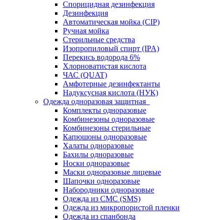
Спорицидная дезинфекция
Дезинфекция
Автоматическая мойка (CIP)
Ручная мойка
Стерильные средства
Изопропиловый спирт (IPA)
Перекись водорода 6%
Хлорноватистая кислота
ЧАС (QUAT)
Амфотерные дезинфектанты
Надуксусная кислота (НУК)
Одежда одноразовая защитная
Комплекты одноразовые
Комбинезоны одноразовые
Комбинезоны стерильные
Капюшоны одноразовые
Халаты одноразовые
Бахилы одноразовые
Носки одноразовые
Маски одноразовые лицевые
Шапочки одноразовые
Набородники одноразовые
Одежда из СМС (SMS)
Одежда из микропористой пленки
Одежда из спанбонда