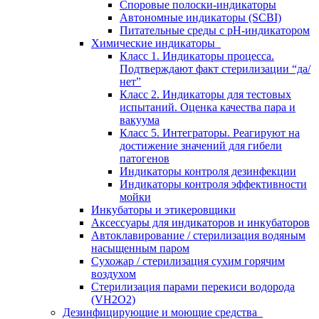
Споровые полоски-индикаторы
Автономные индикаторы (SCBI)
Питательные среды с рН-индикатором
Химические индикаторы
Класс 1. Индикаторы процесса.
Подтверждают факт стерилизации “да/
нет”
Класс 2. Индикаторы для тестовых
испытаний. Оценка качества пара и
вакуума
Класс 5. Интеграторы. Реагируют на
достижение значений для гибели
патогенов
Индикаторы контроля дезинфекции
Индикаторы контроля эффективности
мойки
Инкубаторы и этикеровщики
Аксессуары для индикаторов и инкубаторов
Автоклавирование / стерилизация водяным
насыщенным паром
Сухожар / стерилизация сухим горячим
воздухом
Стерилизация парами перекиси водорода
(VH2O2)
Дезинфицирующие и моющие средства