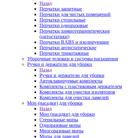
Назад
Перчатки защитные
Перчатки для чистых помещений
Перчатки стерильные
Перчатки одноразовые
Перчатки химиотерапевтические
(цитостатики)
Перчатки RABS и изолирующие
Перчатки антистатические
Перчатки трикотажные
Уборочные тележки и системы насыщения
Ручки и держатели для уборки
Назад
Ручки и держатели для уборки
Автоклавируемые комплекты
Комплекты с пластиковым держателем
Комплекты для очистки изоляторов
Комплекты для очистки ламелей
Моп (насадки) для уборки
Назад
Моп (насадки) для уборки
Стерильные мопы
Одноразовые мопы
Многоразовые мопы
Мопы для ламелей