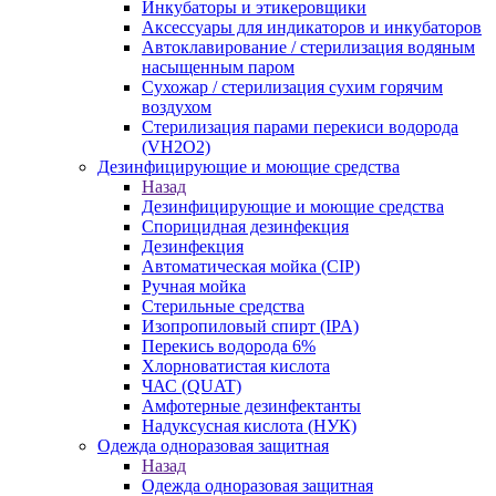
Инкубаторы и этикеровщики
Аксессуары для индикаторов и инкубаторов
Автоклавирование / стерилизация водяным
насыщенным паром
Сухожар / стерилизация сухим горячим
воздухом
Стерилизация парами перекиси водорода
(VH2O2)
Дезинфицирующие и моющие средства
Назад
Дезинфицирующие и моющие средства
Спорицидная дезинфекция
Дезинфекция
Автоматическая мойка (CIP)
Ручная мойка
Стерильные средства
Изопропиловый спирт (IPA)
Перекись водорода 6%
Хлорноватистая кислота
ЧАС (QUAT)
Амфотерные дезинфектанты
Надуксусная кислота (НУК)
Одежда одноразовая защитная
Назад
Одежда одноразовая защитная