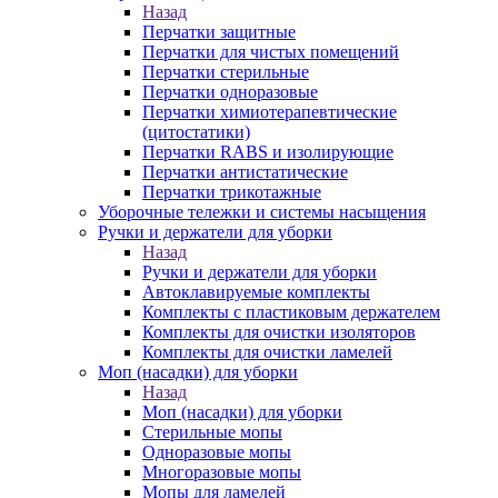
Назад
Перчатки защитные
Перчатки для чистых помещений
Перчатки стерильные
Перчатки одноразовые
Перчатки химиотерапевтические
(цитостатики)
Перчатки RABS и изолирующие
Перчатки антистатические
Перчатки трикотажные
Уборочные тележки и системы насыщения
Ручки и держатели для уборки
Назад
Ручки и держатели для уборки
Автоклавируемые комплекты
Комплекты с пластиковым держателем
Комплекты для очистки изоляторов
Комплекты для очистки ламелей
Моп (насадки) для уборки
Назад
Моп (насадки) для уборки
Стерильные мопы
Одноразовые мопы
Многоразовые мопы
Мопы для ламелей