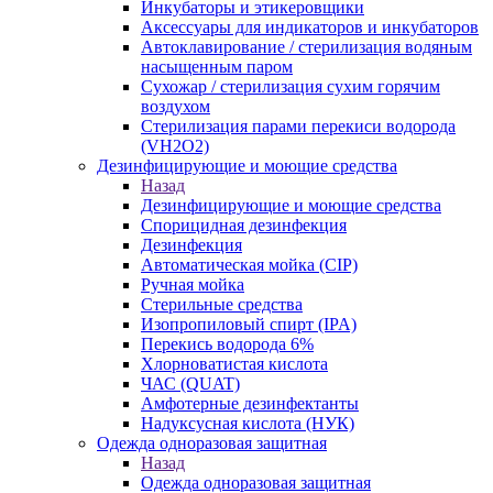
Инкубаторы и этикеровщики
Аксессуары для индикаторов и инкубаторов
Автоклавирование / стерилизация водяным
насыщенным паром
Сухожар / стерилизация сухим горячим
воздухом
Стерилизация парами перекиси водорода
(VH2O2)
Дезинфицирующие и моющие средства
Назад
Дезинфицирующие и моющие средства
Спорицидная дезинфекция
Дезинфекция
Автоматическая мойка (CIP)
Ручная мойка
Стерильные средства
Изопропиловый спирт (IPA)
Перекись водорода 6%
Хлорноватистая кислота
ЧАС (QUAT)
Амфотерные дезинфектанты
Надуксусная кислота (НУК)
Одежда одноразовая защитная
Назад
Одежда одноразовая защитная