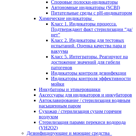
Споровые полоски-индикаторы
Автономные индикаторы (SCBI)
Питательные среды с рН-индикатором
Химические индикаторы
Класс 1. Индикаторы процесса.
Подтверждают факт стерилизации “да/
нет”
Класс 2. Индикаторы для тестовых
испытаний. Оценка качества пара и
вакуума
Класс 5. Интеграторы. Реагируют на
достижение значений для гибели
патогенов
Индикаторы контроля дезинфекции
Индикаторы контроля эффективности
мойки
Инкубаторы и этикеровщики
Аксессуары для индикаторов и инкубаторов
Автоклавирование / стерилизация водяным
насыщенным паром
Сухожар / стерилизация сухим горячим
воздухом
Стерилизация парами перекиси водорода
(VH2O2)
Дезинфицирующие и моющие средства