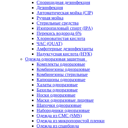
Спорицидная дезинфекция
Дезинфекция
Автоматическая мойка (CIP)
Ручная мойка
Стерильные средства
Изопропиловый спирт (IPA)
Перекись водорода 6%
Хлорноватистая кислота
ЧАС (QUAT)
Амфотерные дезинфектанты
Надуксусная кислота (НУК)
Одежда одноразовая защитная
Комплекты одноразовые
Комбинезоны одноразовые
Комбинезоны стерильные
Капюшоны одноразовые
Халаты одноразовые
Бахилы одноразовые
Носки одноразовые
Маски одноразовые лицевые
Шапочки одноразовые
Набородники одноразовые
Одежда из СМС (SMS)
Одежда из микропористой пленки
Одежда из спанбонда