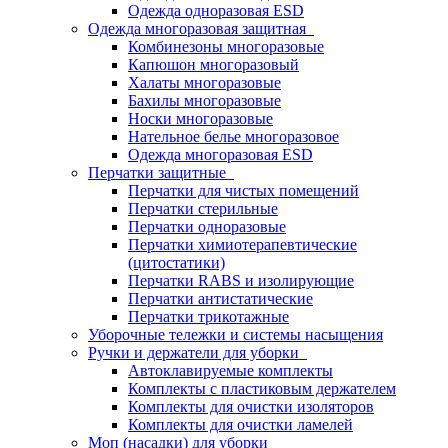
Одежда одноразовая ESD
Одежда многоразовая защитная
Комбинезоны многоразовые
Капюшон многоразовый
Халаты многоразовые
Бахилы многоразовые
Носки многоразовые
Нательное белье многоразовое
Одежда многоразовая ESD
Перчатки защитные
Перчатки для чистых помещений
Перчатки стерильные
Перчатки одноразовые
Перчатки химиотерапевтические
(цитостатики)
Перчатки RABS и изолирующие
Перчатки антистатические
Перчатки трикотажные
Уборочные тележки и системы насыщения
Ручки и держатели для уборки
Автоклавируемые комплекты
Комплекты с пластиковым держателем
Комплекты для очистки изоляторов
Комплекты для очистки ламелей
Моп (насадки) для уборки