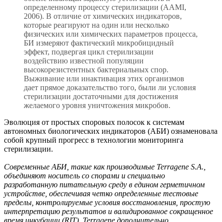
определенному процессу стерилизации (AAMI,
2006). В отличие от химических индикаторов,
которые реагируют на один или несколько
физических или химических параметров процесса,
БИ измеряют фактический микробицидный
эффект, подвергая цикл стерилизации
воздействию известной популяции
высокорезистентных бактериальных спор.
Выживание или инактивация этих организмов
дает прямое доказательство того, были ли условия
стерилизации достаточными для достижения
желаемого уровня уничтожения микробов.
Эволюция от простых споровых полосок к системам
автономных биологических индикаторов (АБИ) ознаменовала
собой крупный прогресс в технологии мониторинга
стерилизации.
Современные АБИ, такие как производимые Terragene S.A.,
объединяют носитель со спорами и специально
разработанную питательную среду в едином герметичном
устройстве, обеспечивая четко определенные тестовые
пределы, контролируемые условия восстановления, простую
интерпретацию результатов и валидированное сокращенное
время инкубации (RIT).
Terragene дополнительно