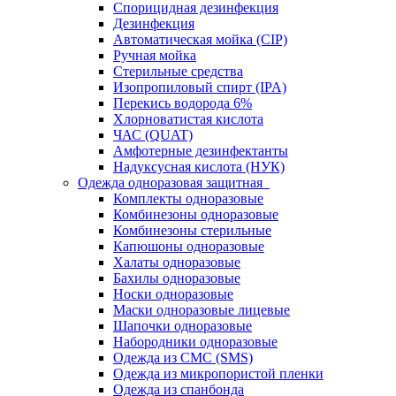
Спорицидная дезинфекция
Дезинфекция
Автоматическая мойка (CIP)
Ручная мойка
Стерильные средства
Изопропиловый спирт (IPA)
Перекись водорода 6%
Хлорноватистая кислота
ЧАС (QUAT)
Амфотерные дезинфектанты
Надуксусная кислота (НУК)
Одежда одноразовая защитная
Комплекты одноразовые
Комбинезоны одноразовые
Комбинезоны стерильные
Капюшоны одноразовые
Халаты одноразовые
Бахилы одноразовые
Носки одноразовые
Маски одноразовые лицевые
Шапочки одноразовые
Набородники одноразовые
Одежда из СМС (SMS)
Одежда из микропористой пленки
Одежда из спанбонда