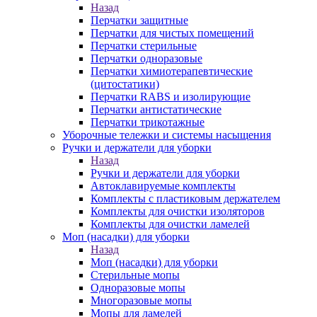
Назад
Перчатки защитные
Перчатки для чистых помещений
Перчатки стерильные
Перчатки одноразовые
Перчатки химиотерапевтические
(цитостатики)
Перчатки RABS и изолирующие
Перчатки антистатические
Перчатки трикотажные
Уборочные тележки и системы насыщения
Ручки и держатели для уборки
Назад
Ручки и держатели для уборки
Автоклавируемые комплекты
Комплекты с пластиковым держателем
Комплекты для очистки изоляторов
Комплекты для очистки ламелей
Моп (насадки) для уборки
Назад
Моп (насадки) для уборки
Стерильные мопы
Одноразовые мопы
Многоразовые мопы
Мопы для ламелей