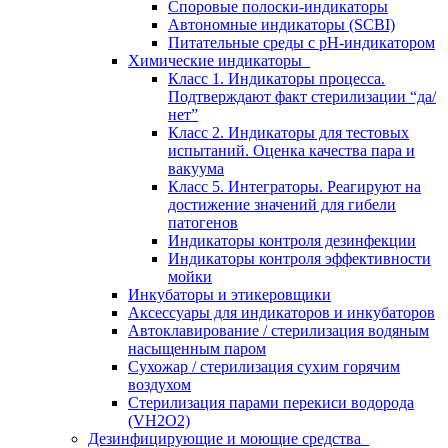
Споровые полоски-индикаторы
Автономные индикаторы (SCBI)
Питательные среды с рН-индикатором
Химические индикаторы
Класс 1. Индикаторы процесса.
Подтверждают факт стерилизации “да/
нет”
Класс 2. Индикаторы для тестовых
испытаний. Оценка качества пара и
вакуума
Класс 5. Интеграторы. Реагируют на
достижение значений для гибели
патогенов
Индикаторы контроля дезинфекции
Индикаторы контроля эффективности
мойки
Инкубаторы и этикеровщики
Аксессуары для индикаторов и инкубаторов
Автоклавирование / стерилизация водяным
насыщенным паром
Сухожар / стерилизация сухим горячим
воздухом
Стерилизация парами перекиси водорода
(VH2O2)
Дезинфицирующие и моющие средства