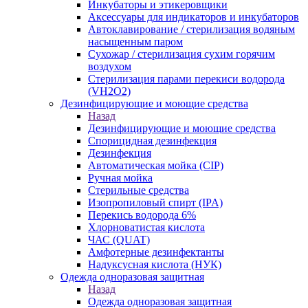
Инкубаторы и этикеровщики
Аксессуары для индикаторов и инкубаторов
Автоклавирование / стерилизация водяным
насыщенным паром
Сухожар / стерилизация сухим горячим
воздухом
Стерилизация парами перекиси водорода
(VH2O2)
Дезинфицирующие и моющие средства
Назад
Дезинфицирующие и моющие средства
Спорицидная дезинфекция
Дезинфекция
Автоматическая мойка (CIP)
Ручная мойка
Стерильные средства
Изопропиловый спирт (IPA)
Перекись водорода 6%
Хлорноватистая кислота
ЧАС (QUAT)
Амфотерные дезинфектанты
Надуксусная кислота (НУК)
Одежда одноразовая защитная
Назад
Одежда одноразовая защитная