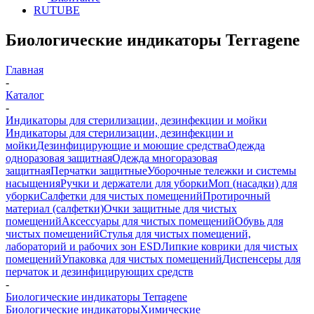
RUTUBE
Биологические индикаторы Terragene
Главная
-
Каталог
-
Индикаторы для стерилизации, дезинфекции и мойки
Индикаторы для стерилизации, дезинфекции и
мойки
Дезинфицирующие и моющие средства
Одежда
одноразовая защитная
Одежда многоразовая
защитная
Перчатки защитные
Уборочные тележки и системы
насыщения
Ручки и держатели для уборки
Моп (насадки) для
уборки
Салфетки для чистых помещений
Протирочный
материал (салфетки)
Очки защитные для чистых
помещений
Аксессуары для чистых помещений
Обувь для
чистых помещений
Стулья для чистых помещений,
лабораторий и рабочих зон ESD
Липкие коврики для чистых
помещений
Упаковка для чистых помещений
Диспенсеры для
перчаток и дезинфицирующих средств
-
Биологические индикаторы Terragene
Биологические индикаторы
Химические