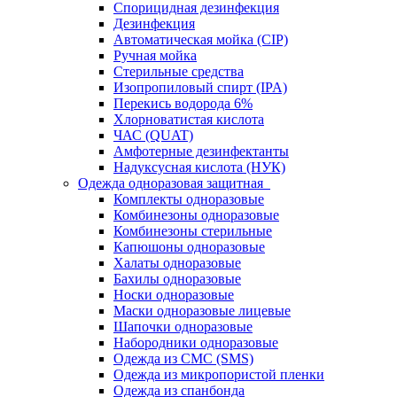
Спорицидная дезинфекция
Дезинфекция
Автоматическая мойка (CIP)
Ручная мойка
Стерильные средства
Изопропиловый спирт (IPA)
Перекись водорода 6%
Хлорноватистая кислота
ЧАС (QUAT)
Амфотерные дезинфектанты
Надуксусная кислота (НУК)
Одежда одноразовая защитная
Комплекты одноразовые
Комбинезоны одноразовые
Комбинезоны стерильные
Капюшоны одноразовые
Халаты одноразовые
Бахилы одноразовые
Носки одноразовые
Маски одноразовые лицевые
Шапочки одноразовые
Набородники одноразовые
Одежда из СМС (SMS)
Одежда из микропористой пленки
Одежда из спанбонда