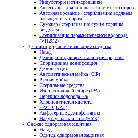
Инкубаторы и этикеровщики
Аксессуары для индикаторов и инкубаторов
Автоклавирование / стерилизация водяным
насыщенным паром
Сухожар / стерилизация сухим горячим
воздухом
Стерилизация парами перекиси водорода
(VH2O2)
Дезинфицирующие и моющие средства
Назад
Дезинфицирующие и моющие средства
Спорицидная дезинфекция
Дезинфекция
Автоматическая мойка (CIP)
Ручная мойка
Стерильные средства
Изопропиловый спирт (IPA)
Перекись водорода 6%
Хлорноватистая кислота
ЧАС (QUAT)
Амфотерные дезинфектанты
Надуксусная кислота (НУК)
Одежда одноразовая защитная
Назад
Одежда одноразовая защитная