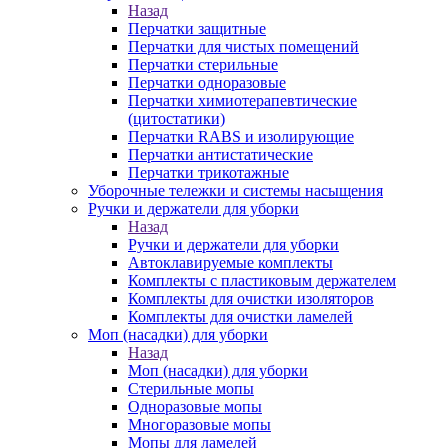
Назад
Перчатки защитные
Перчатки для чистых помещений
Перчатки стерильные
Перчатки одноразовые
Перчатки химиотерапевтические
(цитостатики)
Перчатки RABS и изолирующие
Перчатки антистатические
Перчатки трикотажные
Уборочные тележки и системы насыщения
Ручки и держатели для уборки
Назад
Ручки и держатели для уборки
Автоклавируемые комплекты
Комплекты с пластиковым держателем
Комплекты для очистки изоляторов
Комплекты для очистки ламелей
Моп (насадки) для уборки
Назад
Моп (насадки) для уборки
Стерильные мопы
Одноразовые мопы
Многоразовые мопы
Мопы для ламелей