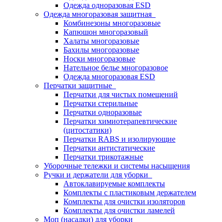
Одежда одноразовая ESD
Одежда многоразовая защитная
Комбинезоны многоразовые
Капюшон многоразовый
Халаты многоразовые
Бахилы многоразовые
Носки многоразовые
Нательное белье многоразовое
Одежда многоразовая ESD
Перчатки защитные
Перчатки для чистых помещений
Перчатки стерильные
Перчатки одноразовые
Перчатки химиотерапевтические
(цитостатики)
Перчатки RABS и изолирующие
Перчатки антистатические
Перчатки трикотажные
Уборочные тележки и системы насыщения
Ручки и держатели для уборки
Автоклавируемые комплекты
Комплекты с пластиковым держателем
Комплекты для очистки изоляторов
Комплекты для очистки ламелей
Моп (насадки) для уборки