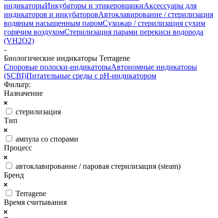
индикаторы
Инкубаторы и этикеровщики
Аксессуары для
индикаторов и инкубаторов
Автоклавирование / стерилизация
водяным насыщенным паром
Сухожар / стерилизация сухим
горячим воздухом
Стерилизация парами перекиси водорода
(VH2O2)
-
Биологические индикаторы Terragene
Споровые полоски-индикаторы
Автономные индикаторы
(SCBI)
Питательные среды с рН-индикатором
Фильтр:
Назначение
стерилизация
Тип
ампула со спорами
Процесс
автоклавирование / паровая стерилизация (steam)
Бренд
Terragene
Время считывания