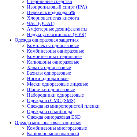
Стерильные средства
Изопропиловый спирт (IPA)
Перекись водорода 6%
Хлорноватистая кислота
ЧАС (QUAT)
Амфотерные дезинфектанты
Надуксусная кислота (НУК)
Одежда одноразовая защитная
Комплекты одноразовые
Комбинезоны одноразовые
Комбинезоны стерильные
Капюшоны одноразовые
Халаты одноразовые
Бахилы одноразовые
Носки одноразовые
Маски одноразовые лицевые
Шапочки одноразовые
Набородники одноразовые
Одежда из СМС (SMS)
Одежда из микропористой пленки
Одежда из спанбонда
Одежда одноразовая ESD
Одежда многоразовая защитная
Комбинезоны многоразовые
Капюшон многоразовый