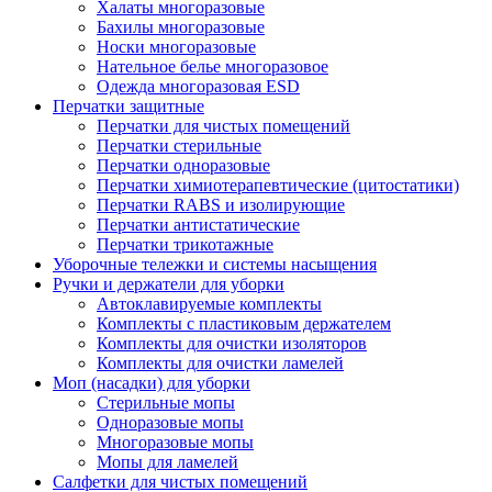
Халаты многоразовые
Бахилы многоразовые
Носки многоразовые
Нательное белье многоразовое
Одежда многоразовая ESD
Перчатки защитные
Перчатки для чистых помещений
Перчатки стерильные
Перчатки одноразовые
Перчатки химиотерапевтические (цитостатики)
Перчатки RABS и изолирующие
Перчатки антистатические
Перчатки трикотажные
Уборочные тележки и системы насыщения
Ручки и держатели для уборки
Автоклавируемые комплекты
Комплекты с пластиковым держателем
Комплекты для очистки изоляторов
Комплекты для очистки ламелей
Моп (насадки) для уборки
Стерильные мопы
Одноразовые мопы
Многоразовые мопы
Мопы для ламелей
Салфетки для чистых помещений