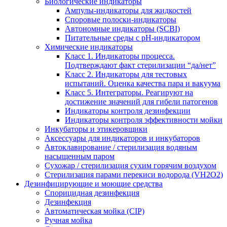
Биологические индикаторы
Ампулы-индикаторы для жидкостей
Споровые полоски-индикаторы
Автономные индикаторы (SCBI)
Питательные среды с рН-индикатором
Химические индикаторы
Класс 1. Индикаторы процесса.
Подтверждают факт стерилизации “да/нет”
Класс 2. Индикаторы для тестовых
испытаний. Оценка качества пара и вакуума
Класс 5. Интеграторы. Реагируют на
достижение значений для гибели патогенов
Индикаторы контроля дезинфекции
Индикаторы контроля эффективности мойки
Инкубаторы и этикеровщики
Аксессуары для индикаторов и инкубаторов
Автоклавирование / стерилизация водяным
насыщенным паром
Сухожар / стерилизация сухим горячим воздухом
Стерилизация парами перекиси водорода (VH2O2)
Дезинфицирующие и моющие средства
Спорицидная дезинфекция
Дезинфекция
Автоматическая мойка (CIP)
Ручная мойка