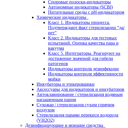
Споровые полоски-индикаторы
Автономные индикаторы (SCBI)
Питательные среды с рН-индикатором
Химические индикаторы
Класс 1. Индикаторы процесса.
Подтверждают факт стерилизации “да/
нет”
Класс 2. Индикаторы для тестовых
испытаний. Оценка качества пара и
вакуума
Класс 5. Интеграторы. Реагируют на
достижение значений для гибели
патогенов
Индикаторы контроля дезинфекции
Индикаторы контроля эффективности
мойки
Инкубаторы и этикеровщики
Аксессуары для индикаторов и инкубаторов
Автоклавирование / стерилизация водяным
насыщенным паром
Сухожар / стерилизация сухим горячим
воздухом
Стерилизация парами перекиси водорода
(VH2O2)
Дезинфицирующие и моющие средства