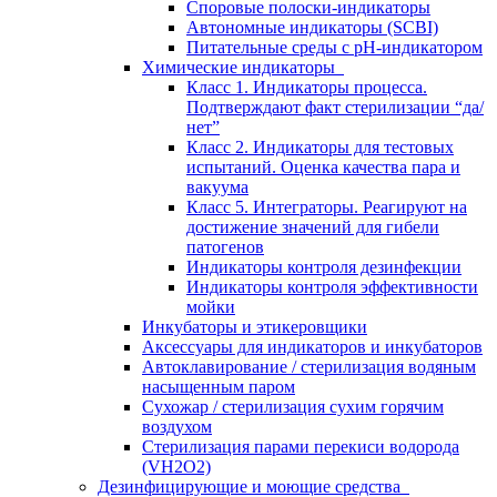
Споровые полоски-индикаторы
Автономные индикаторы (SCBI)
Питательные среды с рН-индикатором
Химические индикаторы
Класс 1. Индикаторы процесса.
Подтверждают факт стерилизации “да/
нет”
Класс 2. Индикаторы для тестовых
испытаний. Оценка качества пара и
вакуума
Класс 5. Интеграторы. Реагируют на
достижение значений для гибели
патогенов
Индикаторы контроля дезинфекции
Индикаторы контроля эффективности
мойки
Инкубаторы и этикеровщики
Аксессуары для индикаторов и инкубаторов
Автоклавирование / стерилизация водяным
насыщенным паром
Сухожар / стерилизация сухим горячим
воздухом
Стерилизация парами перекиси водорода
(VH2O2)
Дезинфицирующие и моющие средства