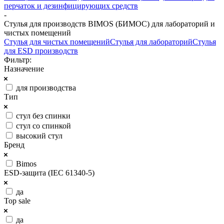
перчаток и дезинфицирующих средств
-
Стулья для производств BIMOS (БИМОС) для лабораторий и
чистых помещений
Стулья для чистых помещений
Стулья для лабораторий
Стулья
для ESD производств
Фильтр:
Назначение
для производства
Тип
стул без спинки
стул со спинкой
высокий стул
Бренд
Bimos
ESD-защита (IEC 61340-5)
да
Top sale
да