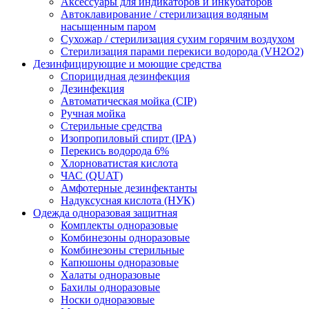
Аксессуары для индикаторов и инкубаторов
Автоклавирование / стерилизация водяным
насыщенным паром
Сухожар / стерилизация сухим горячим воздухом
Стерилизация парами перекиси водорода (VH2O2)
Дезинфицирующие и моющие средства
Спорицидная дезинфекция
Дезинфекция
Автоматическая мойка (CIP)
Ручная мойка
Стерильные средства
Изопропиловый спирт (IPA)
Перекись водорода 6%
Хлорноватистая кислота
ЧАС (QUAT)
Амфотерные дезинфектанты
Надуксусная кислота (НУК)
Одежда одноразовая защитная
Комплекты одноразовые
Комбинезоны одноразовые
Комбинезоны стерильные
Капюшоны одноразовые
Халаты одноразовые
Бахилы одноразовые
Носки одноразовые