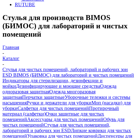
RUTUBE
Стулья для производств BIMOS
(БИМОС) для лабораторий и чистых
помещений
Главная
-
Каталог
-
Стулья для чистых помещений, лабораторий и рабочих зон
ESD BIMOS (БИМОС) для лабораторий и чистых помещений
Индикаторы для стерилизации, дезинфекции и
мойки
Дезинфицирующие и моющие средства
Одежда
одноразовая защитная
Одежда многоразовая
защитная
Перчатки защитные
Уборочные тележки и системы
насыщения
Ручки и держатели для уборки
Моп (насадки) для
уборки
Салфетки для чистых помещений
Протирочный
материал (салфетки)
Очки защитные для чистых
помещений
Аксессуары для чистых помещений
Обувь для
чистых помещений
Стулья для чистых помещений,
лабораторий и рабочих зон ESD
Липкие коврики для чистых
помещений
Упаковка для чистых помещений
Диспенсеры для