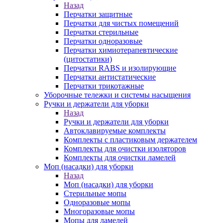
Назад
Перчатки защитные
Перчатки для чистых помещений
Перчатки стерильные
Перчатки одноразовые
Перчатки химиотерапевтические
(цитостатики)
Перчатки RABS и изолирующие
Перчатки антистатические
Перчатки трикотажные
Уборочные тележки и системы насыщения
Ручки и держатели для уборки
Назад
Ручки и держатели для уборки
Автоклавируемые комплекты
Комплекты с пластиковым держателем
Комплекты для очистки изоляторов
Комплекты для очистки ламелей
Моп (насадки) для уборки
Назад
Моп (насадки) для уборки
Стерильные мопы
Одноразовые мопы
Многоразовые мопы
Мопы для ламелей