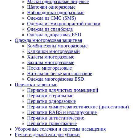
Маски одноразовые лицевые
Шапочки одноразовые
Набородники одноразовые
Одежда из СМС (SMS)
Одежда из микропористой пленки
Одежда из спанбонда
Одежда одноразовая ESD
Одежда многоразовая защитная
Комбинезоны многоразовые
Капюшон многоразовый
Халаты многоразовые
Бахилы многоразовые
Носки многоразовые
Нательное белье многоразовое
Одежда многоразовая ESD
Перчатки защитные
Перчатки для чистых помещений
Перчатки стерильные
Перчатки одноразовые
Перчатки химиотерапевтические (цитостатики)
Перчатки RABS и изолирующие
Перчатки антистатические
Перчатки трикотажные
Уборочные тележки и системы насыщения
Ручки и держатели для уборки