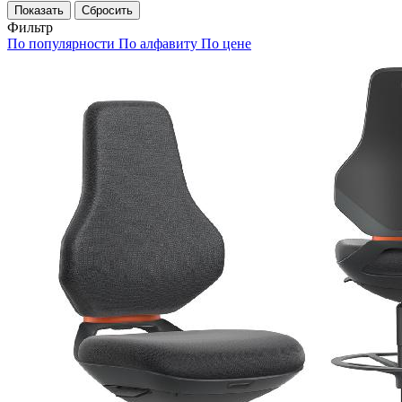
Сбросить
Фильтр
По популярности
По алфавиту
По цене