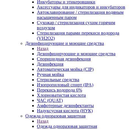
Инкубаторы и этикеровщики
Аксессуары для индикаторов и инкубаторов
Автоклавирование / стерилизация водяным
насыщенным паром
Сухожар / стерилизация сухим горячим
воздухом
Стерилизация парами перекиси водорода
(VH2O2)
Дезинфицирующие и моющие средства
Назад
Дезинфицирующие и моющие средства
Спорицидная дезинфекция
Дезинфекция
Автоматическая мойка (CIP)
Ручная мойка
Стерильные средства
Изопропиловый спирт (IPA)
Перекись водорода 6%
Хлорноватистая кислота
ЧАС (QUAT)
Амфотерные дезинфектанты
Надуксусная кислота (НУК)
Одежда одноразовая защитная
Назад
Одежда одноразовая защитная