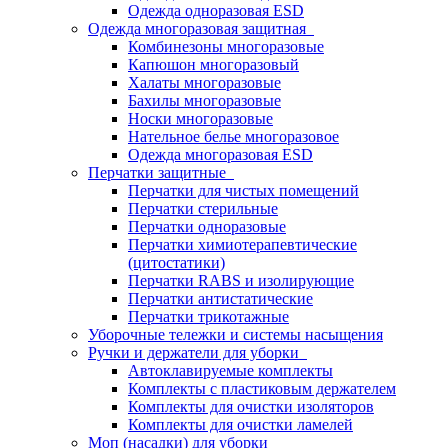
Одежда одноразовая ESD
Одежда многоразовая защитная
Комбинезоны многоразовые
Капюшон многоразовый
Халаты многоразовые
Бахилы многоразовые
Носки многоразовые
Нательное белье многоразовое
Одежда многоразовая ESD
Перчатки защитные
Перчатки для чистых помещений
Перчатки стерильные
Перчатки одноразовые
Перчатки химиотерапевтические
(цитостатики)
Перчатки RABS и изолирующие
Перчатки антистатические
Перчатки трикотажные
Уборочные тележки и системы насыщения
Ручки и держатели для уборки
Автоклавируемые комплекты
Комплекты с пластиковым держателем
Комплекты для очистки изоляторов
Комплекты для очистки ламелей
Моп (насадки) для уборки