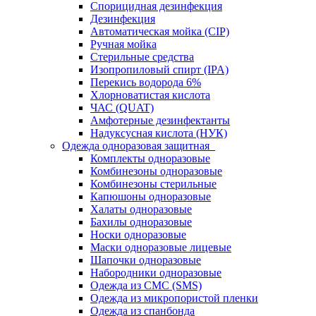
Спорицидная дезинфекция
Дезинфекция
Автоматическая мойка (CIP)
Ручная мойка
Стерильные средства
Изопропиловый спирт (IPA)
Перекись водорода 6%
Хлорноватистая кислота
ЧАС (QUAT)
Амфотерные дезинфектанты
Надуксусная кислота (НУК)
Одежда одноразовая защитная
Комплекты одноразовые
Комбинезоны одноразовые
Комбинезоны стерильные
Капюшоны одноразовые
Халаты одноразовые
Бахилы одноразовые
Носки одноразовые
Маски одноразовые лицевые
Шапочки одноразовые
Набородники одноразовые
Одежда из СМС (SMS)
Одежда из микропористой пленки
Одежда из спанбонда