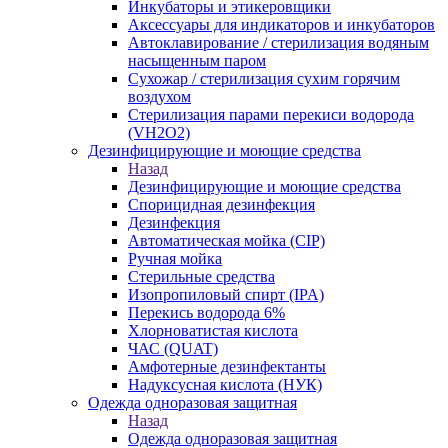
Инкубаторы и этикеровщики
Аксессуары для индикаторов и инкубаторов
Автоклавирование / стерилизация водяным
насыщенным паром
Сухожар / стерилизация сухим горячим
воздухом
Стерилизация парами перекиси водорода
(VH2O2)
Дезинфицирующие и моющие средства
Назад
Дезинфицирующие и моющие средства
Спорицидная дезинфекция
Дезинфекция
Автоматическая мойка (CIP)
Ручная мойка
Стерильные средства
Изопропиловый спирт (IPA)
Перекись водорода 6%
Хлорноватистая кислота
ЧАС (QUAT)
Амфотерные дезинфектанты
Надуксусная кислота (НУК)
Одежда одноразовая защитная
Назад
Одежда одноразовая защитная