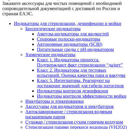
Закажите аксессуары для чистых помещений с необходимой
сопроводительной документацией с доставкой по России и
странам ЕАЭС.
Индикаторы для стерилизации, дезинфекции и мойки
Биологические индикаторы
Ампулы-индикаторы для жидкостей
Споровые полоски-индикаторы
Автономные индикаторы (SCBI)
Питательные среды с рН-индикатором
Химические индикаторы
Класс 1. Индикаторы процесса.
Подтверждают факт стерилизации “да/нет”
Класс 2. Индикаторы для тестовых
испытаний. Оценка качества пара и вакуума
Класс 5. Интеграторы. Реагируют на
достижение значений для гибели патогенов
Индикаторы контроля дезинфекции
Индикаторы контроля эффективности мойки
Инкубаторы и этикеровщики
Аксессуары для индикаторов и инкубаторов
Автоклавирование / стерилизация водяным
насыщенным паром
Сухожар / стерилизация сухим горячим воздухом
Стерилизация парами перекиси водорода (VH2O2)