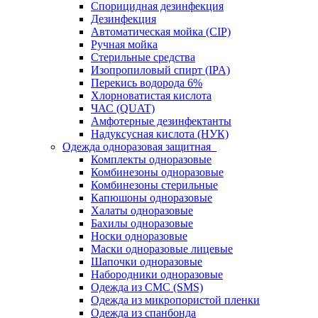
Спорицидная дезинфекция
Дезинфекция
Автоматическая мойка (CIP)
Ручная мойка
Стерильные средства
Изопропиловый спирт (IPA)
Перекись водорода 6%
Хлорноватистая кислота
ЧАС (QUAT)
Амфотерные дезинфектанты
Надуксусная кислота (НУК)
Одежда одноразовая защитная
Комплекты одноразовые
Комбинезоны одноразовые
Комбинезоны стерильные
Капюшоны одноразовые
Халаты одноразовые
Бахилы одноразовые
Носки одноразовые
Маски одноразовые лицевые
Шапочки одноразовые
Набородники одноразовые
Одежда из СМС (SMS)
Одежда из микропористой пленки
Одежда из спанбонда