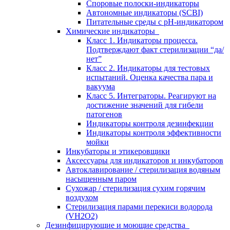
Споровые полоски-индикаторы
Автономные индикаторы (SCBI)
Питательные среды с рН-индикатором
Химические индикаторы
Класс 1. Индикаторы процесса.
Подтверждают факт стерилизации “да/
нет”
Класс 2. Индикаторы для тестовых
испытаний. Оценка качества пара и
вакуума
Класс 5. Интеграторы. Реагируют на
достижение значений для гибели
патогенов
Индикаторы контроля дезинфекции
Индикаторы контроля эффективности
мойки
Инкубаторы и этикеровщики
Аксессуары для индикаторов и инкубаторов
Автоклавирование / стерилизация водяным
насыщенным паром
Сухожар / стерилизация сухим горячим
воздухом
Стерилизация парами перекиси водорода
(VH2O2)
Дезинфицирующие и моющие средства