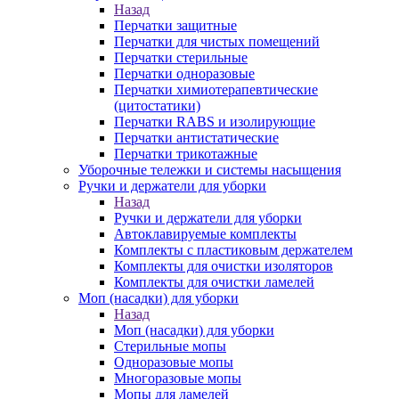
Назад
Перчатки защитные
Перчатки для чистых помещений
Перчатки стерильные
Перчатки одноразовые
Перчатки химиотерапевтические
(цитостатики)
Перчатки RABS и изолирующие
Перчатки антистатические
Перчатки трикотажные
Уборочные тележки и системы насыщения
Ручки и держатели для уборки
Назад
Ручки и держатели для уборки
Автоклавируемые комплекты
Комплекты с пластиковым держателем
Комплекты для очистки изоляторов
Комплекты для очистки ламелей
Моп (насадки) для уборки
Назад
Моп (насадки) для уборки
Стерильные мопы
Одноразовые мопы
Многоразовые мопы
Мопы для ламелей