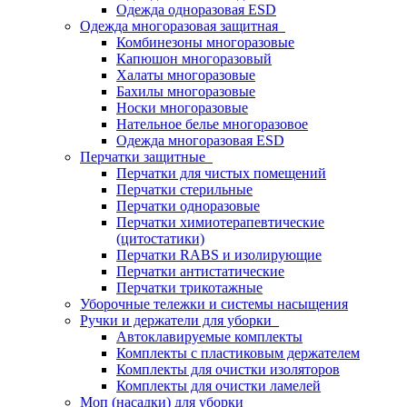
Одежда одноразовая ESD
Одежда многоразовая защитная
Комбинезоны многоразовые
Капюшон многоразовый
Халаты многоразовые
Бахилы многоразовые
Носки многоразовые
Нательное белье многоразовое
Одежда многоразовая ESD
Перчатки защитные
Перчатки для чистых помещений
Перчатки стерильные
Перчатки одноразовые
Перчатки химиотерапевтические
(цитостатики)
Перчатки RABS и изолирующие
Перчатки антистатические
Перчатки трикотажные
Уборочные тележки и системы насыщения
Ручки и держатели для уборки
Автоклавируемые комплекты
Комплекты с пластиковым держателем
Комплекты для очистки изоляторов
Комплекты для очистки ламелей
Моп (насадки) для уборки