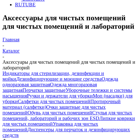
RUTUBE
Аксессуары для чистых помещений
для чистых помещений и лабораторий
Главная
-
Каталог
-
Аксессуары для чистых помещений для чистых помещений и
лабораторий
Индикаторы для стерилизации, дезинфекции и
мойки
Дезинфицирующие и моющие средства
Одежда
одноразовая защитная
Одежда многоразовая
защитная
Перчатки защитные
Уборочные тележки и системы
насыщения
Ручки и держатели для уборки
Моп (насадки) для
уборки
Салфетки для чистых помещений
Протирочный
материал (салфетки)
Очки защитные для чистых
помещений
Обувь для чистых помещений
Стулья для чистых
помещений, лабораторий и рабочих зон ESD
Липкие коврики
для чистых помещений
Упаковка для чистых
помещений
Диспенсеры для перчаток и дезинфицирующих
средств