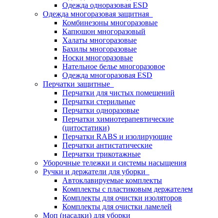
Одежда одноразовая ESD
Одежда многоразовая защитная
Комбинезоны многоразовые
Капюшон многоразовый
Халаты многоразовые
Бахилы многоразовые
Носки многоразовые
Нательное белье многоразовое
Одежда многоразовая ESD
Перчатки защитные
Перчатки для чистых помещений
Перчатки стерильные
Перчатки одноразовые
Перчатки химиотерапевтические
(цитостатики)
Перчатки RABS и изолирующие
Перчатки антистатические
Перчатки трикотажные
Уборочные тележки и системы насыщения
Ручки и держатели для уборки
Автоклавируемые комплекты
Комплекты с пластиковым держателем
Комплекты для очистки изоляторов
Комплекты для очистки ламелей
Моп (насадки) для уборки