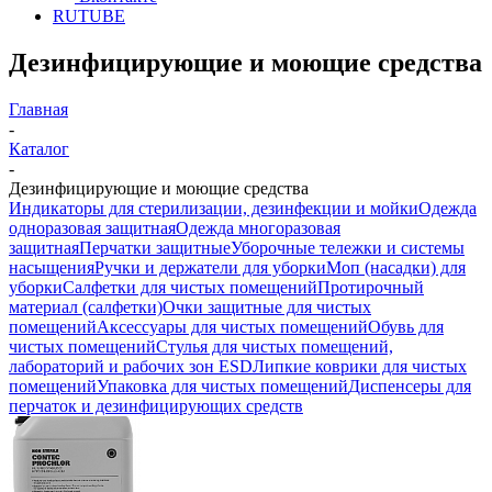
RUTUBE
Дезинфицирующие и моющие средства
Главная
-
Каталог
-
Дезинфицирующие и моющие средства
Индикаторы для стерилизации, дезинфекции и мойки
Одежда
одноразовая защитная
Одежда многоразовая
защитная
Перчатки защитные
Уборочные тележки и системы
насыщения
Ручки и держатели для уборки
Моп (насадки) для
уборки
Салфетки для чистых помещений
Протирочный
материал (салфетки)
Очки защитные для чистых
помещений
Аксессуары для чистых помещений
Обувь для
чистых помещений
Стулья для чистых помещений,
лабораторий и рабочих зон ESD
Липкие коврики для чистых
помещений
Упаковка для чистых помещений
Диспенсеры для
перчаток и дезинфицирующих средств