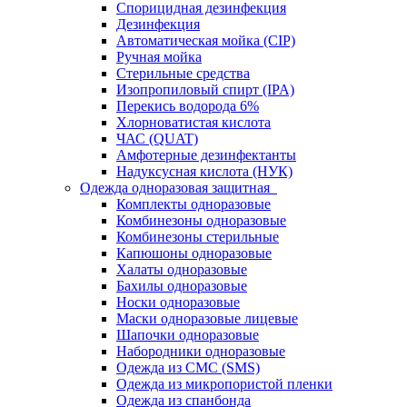
Спорицидная дезинфекция
Дезинфекция
Автоматическая мойка (CIP)
Ручная мойка
Стерильные средства
Изопропиловый спирт (IPA)
Перекись водорода 6%
Хлорноватистая кислота
ЧАС (QUAT)
Амфотерные дезинфектанты
Надуксусная кислота (НУК)
Одежда одноразовая защитная
Комплекты одноразовые
Комбинезоны одноразовые
Комбинезоны стерильные
Капюшоны одноразовые
Халаты одноразовые
Бахилы одноразовые
Носки одноразовые
Маски одноразовые лицевые
Шапочки одноразовые
Набородники одноразовые
Одежда из СМС (SMS)
Одежда из микропористой пленки
Одежда из спанбонда