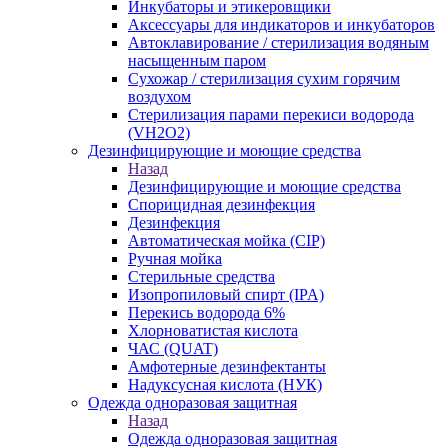
Инкубаторы и этикеровщики
Аксессуары для индикаторов и инкубаторов
Автоклавирование / стерилизация водяным
насыщенным паром
Сухожар / стерилизация сухим горячим
воздухом
Стерилизация парами перекиси водорода
(VH2O2)
Дезинфицирующие и моющие средства
Назад
Дезинфицирующие и моющие средства
Спорицидная дезинфекция
Дезинфекция
Автоматическая мойка (CIP)
Ручная мойка
Стерильные средства
Изопропиловый спирт (IPA)
Перекись водорода 6%
Хлорноватистая кислота
ЧАС (QUAT)
Амфотерные дезинфектанты
Надуксусная кислота (НУК)
Одежда одноразовая защитная
Назад
Одежда одноразовая защитная