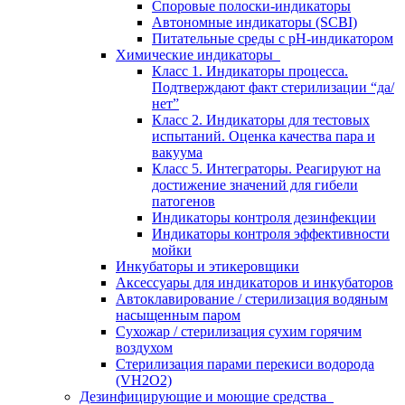
Споровые полоски-индикаторы
Автономные индикаторы (SCBI)
Питательные среды с рН-индикатором
Химические индикаторы
Класс 1. Индикаторы процесса.
Подтверждают факт стерилизации “да/
нет”
Класс 2. Индикаторы для тестовых
испытаний. Оценка качества пара и
вакуума
Класс 5. Интеграторы. Реагируют на
достижение значений для гибели
патогенов
Индикаторы контроля дезинфекции
Индикаторы контроля эффективности
мойки
Инкубаторы и этикеровщики
Аксессуары для индикаторов и инкубаторов
Автоклавирование / стерилизация водяным
насыщенным паром
Сухожар / стерилизация сухим горячим
воздухом
Стерилизация парами перекиси водорода
(VH2O2)
Дезинфицирующие и моющие средства