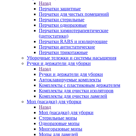
Назад
Перчатки защитные
Перчатки для чистых помещений
Перчатки стерильные
Перчатки одноразовые
Перчатки химиотерапевтические
(цитостатики)
Перчатки RABS и изолирующие
Перчатки антистатические
Перчатки трикотажные
Уборочные тележки и системы насыщения
Ручки и держатели для уборки
Назад
Ручки и держатели для уборки
Автоклавируемые комплекты
Комплекты с пластиковым держателем
Комплекты для очистки изоляторов
Комплекты для очистки ламелей
Моп (насадки) для уборки
Назад
Моп (насадки) для уборки
Стерильные мопы
Одноразовые мопы
Многоразовые мопы
Мопы для ламелей