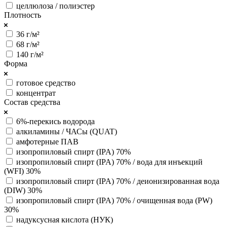
целлюлоза / полиэстер
Плотность
36 г/м²
68 г/м²
140 г/м²
Форма
готовое средство
концентрат
Состав средства
6%-перекись водорода
алкиламины / ЧАСы (QUAT)
амфотерные ПАВ
изопропиловый спирт (IPA) 70%
изопропиловый спирт (IPA) 70% / вода для инъекций
(WFI) 30%
изопропиловый спирт (IPA) 70% / деионизированная вода
(DIW) 30%
изопропиловый спирт (IPA) 70% / очищенная вода (PW)
30%
надуксусная кислота (НУК)