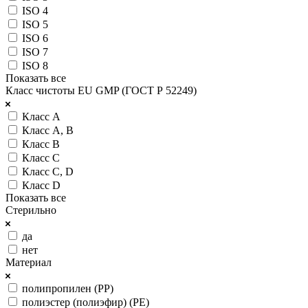
ISO 4
ISO 5
ISO 6
ISO 7
ISO 8
Показать все
Класс чистоты EU GMP (ГОСТ Р 52249)
Класс A
Класс A, B
Класс B
Класс C
Класс C, D
Класс D
Показать все
Стерильно
да
нет
Материал
полипропилен (РР)
полиэстер (полиэфир) (PE)