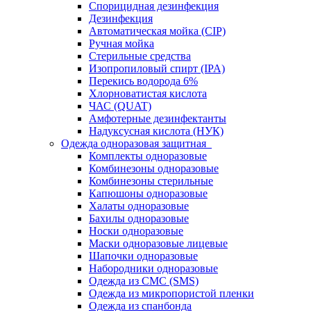
Спорицидная дезинфекция
Дезинфекция
Автоматическая мойка (CIP)
Ручная мойка
Стерильные средства
Изопропиловый спирт (IPA)
Перекись водорода 6%
Хлорноватистая кислота
ЧАС (QUAT)
Амфотерные дезинфектанты
Надуксусная кислота (НУК)
Одежда одноразовая защитная
Комплекты одноразовые
Комбинезоны одноразовые
Комбинезоны стерильные
Капюшоны одноразовые
Халаты одноразовые
Бахилы одноразовые
Носки одноразовые
Маски одноразовые лицевые
Шапочки одноразовые
Набородники одноразовые
Одежда из СМС (SMS)
Одежда из микропористой пленки
Одежда из спанбонда