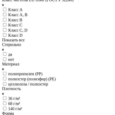
Класс A
Класс A, B
Класс B
Класс C
Класс C, D
Класс D
Показать все
Стерильно
да
нет
Материал
полипропилен (РР)
полиэстер (полиэфир) (PE)
целлюлоза / полиэстер
Плотность
36 г/м²
68 г/м²
140 г/м²
Форма