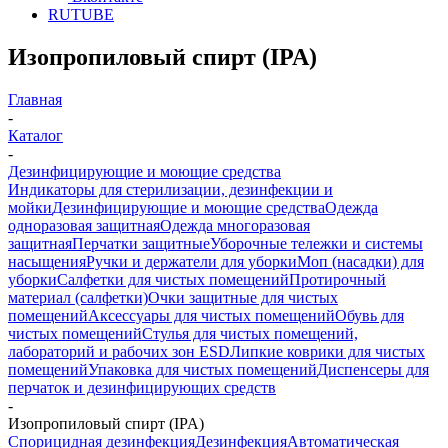
RUTUBE
Изопропиловый спирт (IPA)
Главная
-
Каталог
-
Дезинфицирующие и моющие средства
Индикаторы для стерилизации, дезинфекции и
мойки
Дезинфицирующие и моющие средства
Одежда
одноразовая защитная
Одежда многоразовая
защитная
Перчатки защитные
Уборочные тележки и системы
насыщения
Ручки и держатели для уборки
Моп (насадки) для
уборки
Салфетки для чистых помещений
Протирочный
материал (салфетки)
Очки защитные для чистых
помещений
Аксессуары для чистых помещений
Обувь для
чистых помещений
Стулья для чистых помещений,
лабораторий и рабочих зон ESD
Липкие коврики для чистых
помещений
Упаковка для чистых помещений
Диспенсеры для
перчаток и дезинфицирующих средств
-
Изопропиловый спирт (IPA)
Спорицидная дезинфекция
Дезинфекция
Автоматическая