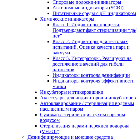
Споровые полоски-индикаторы
Автономные индикаторы (SCBI)
Питательные среды с рН-индикатором
Химические индикаторы
Класс 1. Индикаторы процесса.
Подтверждают факт стерилизации “да/
нет”
Класс 2. Индикаторы для тестовых
испытаний. Оценка качества пара и
вакуума
Класс 5. Интеграторы. Реагируют на
достижение значений для гибели
патогенов
Индикаторы контроля дезинфекции
Индикаторы контроля эффективности
мойки
Инкубаторы и этикеровщики
Аксессуары для индикаторов и инкубаторов
Автоклавирование / стерилизация водяным
насыщенным паром
Сухожар / стерилизация сухим горячим
воздухом
Стерилизация парами перекиси водорода
(VH2O2)
Дезинфицирующие и моющие средства