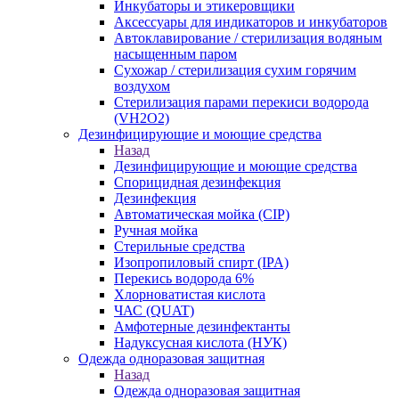
Инкубаторы и этикеровщики
Аксессуары для индикаторов и инкубаторов
Автоклавирование / стерилизация водяным
насыщенным паром
Сухожар / стерилизация сухим горячим
воздухом
Стерилизация парами перекиси водорода
(VH2O2)
Дезинфицирующие и моющие средства
Назад
Дезинфицирующие и моющие средства
Спорицидная дезинфекция
Дезинфекция
Автоматическая мойка (CIP)
Ручная мойка
Стерильные средства
Изопропиловый спирт (IPA)
Перекись водорода 6%
Хлорноватистая кислота
ЧАС (QUAT)
Амфотерные дезинфектанты
Надуксусная кислота (НУК)
Одежда одноразовая защитная
Назад
Одежда одноразовая защитная