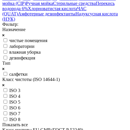
мойка (CIP)
Ручная мойка
Стерильные средства
Перекись
водорода 6%
Хлорноватистая кислота
ЧАС
(QUAT)
Амфотерные дезинфектанты
Надуксусная кислота
(НУК)
Фильтр:
Назначение
чистые помещения
лаборатории
влажная уборка
дезинфекция
Тип
салфетки
Класс чистоты (ISO 14644-1)
ISO 3
ISO 4
ISO 5
ISO 6
ISO 7
ISO 8
Показать все
Класс чистоты EU GMP (ГОСТ Р 52249)