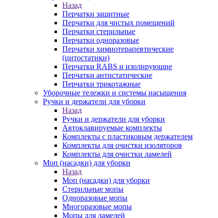
Назад
Перчатки защитные
Перчатки для чистых помещений
Перчатки стерильные
Перчатки одноразовые
Перчатки химиотерапевтические
(цитостатики)
Перчатки RABS и изолирующие
Перчатки антистатические
Перчатки трикотажные
Уборочные тележки и системы насыщения
Ручки и держатели для уборки
Назад
Ручки и держатели для уборки
Автоклавируемые комплекты
Комплекты с пластиковым держателем
Комплекты для очистки изоляторов
Комплекты для очистки ламелей
Моп (насадки) для уборки
Назад
Моп (насадки) для уборки
Стерильные мопы
Одноразовые мопы
Многоразовые мопы
Мопы для ламелей