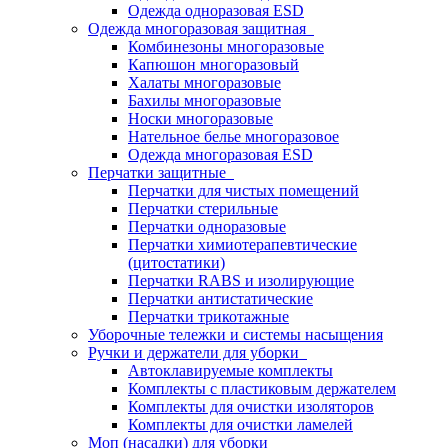
Одежда одноразовая ESD
Одежда многоразовая защитная
Комбинезоны многоразовые
Капюшон многоразовый
Халаты многоразовые
Бахилы многоразовые
Носки многоразовые
Нательное белье многоразовое
Одежда многоразовая ESD
Перчатки защитные
Перчатки для чистых помещений
Перчатки стерильные
Перчатки одноразовые
Перчатки химиотерапевтические
(цитостатики)
Перчатки RABS и изолирующие
Перчатки антистатические
Перчатки трикотажные
Уборочные тележки и системы насыщения
Ручки и держатели для уборки
Автоклавируемые комплекты
Комплекты с пластиковым держателем
Комплекты для очистки изоляторов
Комплекты для очистки ламелей
Моп (насадки) для уборки