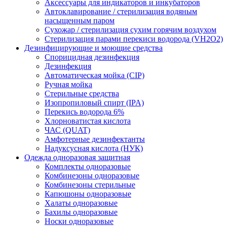
Аксессуары для индикаторов и инкубаторов
Автоклавирование / стерилизация водяным
насыщенным паром
Сухожар / стерилизация сухим горячим воздухом
Стерилизация парами перекиси водорода (VH2O2)
Дезинфицирующие и моющие средства
Спорицидная дезинфекция
Дезинфекция
Автоматическая мойка (CIP)
Ручная мойка
Стерильные средства
Изопропиловый спирт (IPA)
Перекись водорода 6%
Хлорноватистая кислота
ЧАС (QUAT)
Амфотерные дезинфектанты
Надуксусная кислота (НУК)
Одежда одноразовая защитная
Комплекты одноразовые
Комбинезоны одноразовые
Комбинезоны стерильные
Капюшоны одноразовые
Халаты одноразовые
Бахилы одноразовые
Носки одноразовые