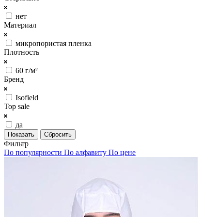
нет
Материал
микропористая пленка
Плотность
60 г/м²
Бренд
Isofield
Top sale
да
Сбросить
Фильтр
По популярности
По алфавиту
По цене