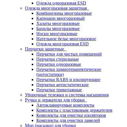
Одежда одноразовая ESD
Одежда многоразовая защитная
Комбинезоны многоразовые
Капюшон многоразовый
Халаты многоразовые
Бахилы многоразовые
Носки многоразовые
Нательное белье многоразовое
Одежда многоразовая ESD
Перчатки защитные
Перчатки для чистых помещений
Перчатки стерильные
Перчатки одноразовые
Перчатки химиотерапевтические
(цитостатики)
Перчатки RABS и изолирующие
Перчатки антистатические
Перчатки трикотажные
Уборочные тележки и системы насыщения
Ручки и держатели для уборки
Автоклавируемые комплекты
Комплекты с пластиковым держателем
Комплекты для очистки изоляторов
Комплекты для очистки ламелей
Моп (насадки) для уборки