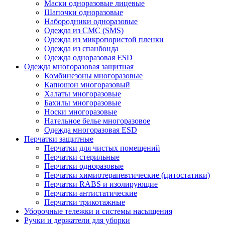
Маски одноразовые лицевые
Шапочки одноразовые
Набородники одноразовые
Одежда из СМС (SMS)
Одежда из микропористой пленки
Одежда из спанбонда
Одежда одноразовая ESD
Одежда многоразовая защитная
Комбинезоны многоразовые
Капюшон многоразовый
Халаты многоразовые
Бахилы многоразовые
Носки многоразовые
Нательное белье многоразовое
Одежда многоразовая ESD
Перчатки защитные
Перчатки для чистых помещений
Перчатки стерильные
Перчатки одноразовые
Перчатки химиотерапевтические (цитостатики)
Перчатки RABS и изолирующие
Перчатки антистатические
Перчатки трикотажные
Уборочные тележки и системы насыщения
Ручки и держатели для уборки