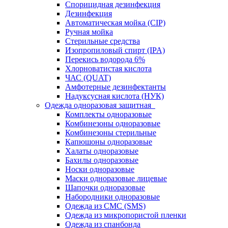
Спорицидная дезинфекция
Дезинфекция
Автоматическая мойка (CIP)
Ручная мойка
Стерильные средства
Изопропиловый спирт (IPA)
Перекись водорода 6%
Хлорноватистая кислота
ЧАС (QUAT)
Амфотерные дезинфектанты
Надуксусная кислота (НУК)
Одежда одноразовая защитная
Комплекты одноразовые
Комбинезоны одноразовые
Комбинезоны стерильные
Капюшоны одноразовые
Халаты одноразовые
Бахилы одноразовые
Носки одноразовые
Маски одноразовые лицевые
Шапочки одноразовые
Набородники одноразовые
Одежда из СМС (SMS)
Одежда из микропористой пленки
Одежда из спанбонда