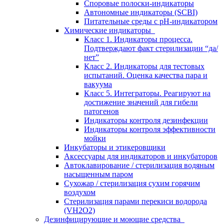
Споровые полоски-индикаторы
Автономные индикаторы (SCBI)
Питательные среды с рН-индикатором
Химические индикаторы
Класс 1. Индикаторы процесса.
Подтверждают факт стерилизации “да/
нет”
Класс 2. Индикаторы для тестовых
испытаний. Оценка качества пара и
вакуума
Класс 5. Интеграторы. Реагируют на
достижение значений для гибели
патогенов
Индикаторы контроля дезинфекции
Индикаторы контроля эффективности
мойки
Инкубаторы и этикеровщики
Аксессуары для индикаторов и инкубаторов
Автоклавирование / стерилизация водяным
насыщенным паром
Сухожар / стерилизация сухим горячим
воздухом
Стерилизация парами перекиси водорода
(VH2O2)
Дезинфицирующие и моющие средства