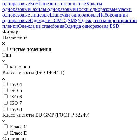
одноразовые
Комбинезоны стерильные
Халаты
одноразовые
Бахилы одноразовые
Носки одноразовые
Маски
одноразовые лицевые
Шапочки одноразовые
Набородники
одноразовые
Одежда из СМС (SMS)
Одежда из микропористой
пленки
Одежда из спанбонда
Одежда одноразовая ESD
Фильтр:
Назначение
чистые помещения
Тип
капюшон
Класс чистоты (ISO 14644-1)
ISO 4
ISO 5
ISO 6
ISO 7
ISO 8
Класс чистоты EU GMP (ГОСТ Р 52249)
Класс C
Класс D
Стерильно