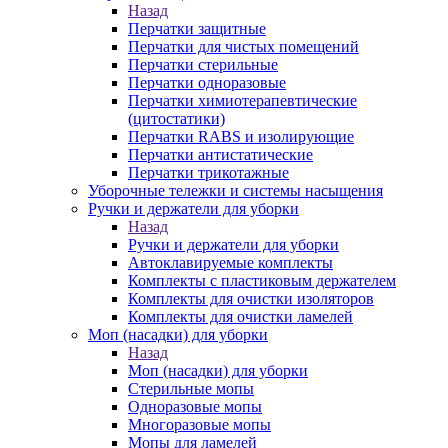
Назад
Перчатки защитные
Перчатки для чистых помещений
Перчатки стерильные
Перчатки одноразовые
Перчатки химиотерапевтические
(цитостатики)
Перчатки RABS и изолирующие
Перчатки антистатические
Перчатки трикотажные
Уборочные тележки и системы насыщения
Ручки и держатели для уборки
Назад
Ручки и держатели для уборки
Автоклавируемые комплекты
Комплекты с пластиковым держателем
Комплекты для очистки изоляторов
Комплекты для очистки ламелей
Моп (насадки) для уборки
Назад
Моп (насадки) для уборки
Стерильные мопы
Одноразовые мопы
Многоразовые мопы
Мопы для ламелей