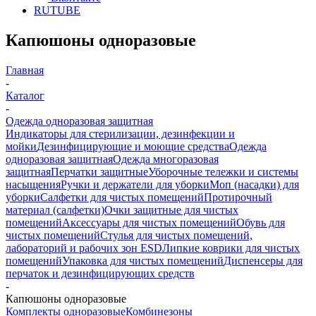
RUTUBE
Капюшоны одноразовые
Главная
-
Каталог
-
Одежда одноразовая защитная
Индикаторы для стерилизации, дезинфекции и
мойки
Дезинфицирующие и моющие средства
Одежда
одноразовая защитная
Одежда многоразовая
защитная
Перчатки защитные
Уборочные тележки и системы
насыщения
Ручки и держатели для уборки
Моп (насадки) для
уборки
Салфетки для чистых помещений
Протирочный
материал (салфетки)
Очки защитные для чистых
помещений
Аксессуары для чистых помещений
Обувь для
чистых помещений
Стулья для чистых помещений,
лабораторий и рабочих зон ESD
Липкие коврики для чистых
помещений
Упаковка для чистых помещений
Диспенсеры для
перчаток и дезинфицирующих средств
-
Капюшоны одноразовые
Комплекты одноразовые
Комбинезоны