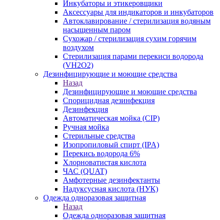
Инкубаторы и этикеровщики
Аксессуары для индикаторов и инкубаторов
Автоклавирование / стерилизация водяным
насыщенным паром
Сухожар / стерилизация сухим горячим
воздухом
Стерилизация парами перекиси водорода
(VH2O2)
Дезинфицирующие и моющие средства
Назад
Дезинфицирующие и моющие средства
Спорицидная дезинфекция
Дезинфекция
Автоматическая мойка (CIP)
Ручная мойка
Стерильные средства
Изопропиловый спирт (IPA)
Перекись водорода 6%
Хлорноватистая кислота
ЧАС (QUAT)
Амфотерные дезинфектанты
Надуксусная кислота (НУК)
Одежда одноразовая защитная
Назад
Одежда одноразовая защитная