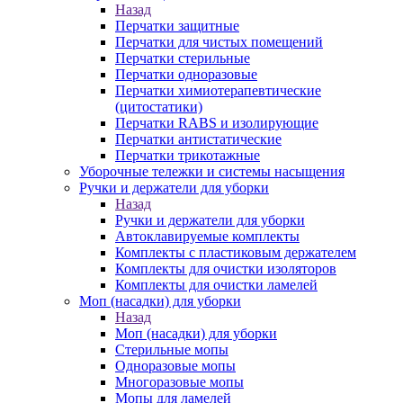
Назад
Перчатки защитные
Перчатки для чистых помещений
Перчатки стерильные
Перчатки одноразовые
Перчатки химиотерапевтические
(цитостатики)
Перчатки RABS и изолирующие
Перчатки антистатические
Перчатки трикотажные
Уборочные тележки и системы насыщения
Ручки и держатели для уборки
Назад
Ручки и держатели для уборки
Автоклавируемые комплекты
Комплекты с пластиковым держателем
Комплекты для очистки изоляторов
Комплекты для очистки ламелей
Моп (насадки) для уборки
Назад
Моп (насадки) для уборки
Стерильные мопы
Одноразовые мопы
Многоразовые мопы
Мопы для ламелей