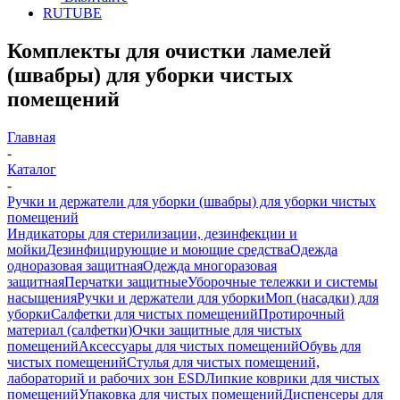
RUTUBE
Комплекты для очистки ламелей
(швабры) для уборки чистых
помещений
Главная
-
Каталог
-
Ручки и держатели для уборки (швабры) для уборки чистых
помещений
Индикаторы для стерилизации, дезинфекции и
мойки
Дезинфицирующие и моющие средства
Одежда
одноразовая защитная
Одежда многоразовая
защитная
Перчатки защитные
Уборочные тележки и системы
насыщения
Ручки и держатели для уборки
Моп (насадки) для
уборки
Салфетки для чистых помещений
Протирочный
материал (салфетки)
Очки защитные для чистых
помещений
Аксессуары для чистых помещений
Обувь для
чистых помещений
Стулья для чистых помещений,
лабораторий и рабочих зон ESD
Липкие коврики для чистых
помещений
Упаковка для чистых помещений
Диспенсеры для