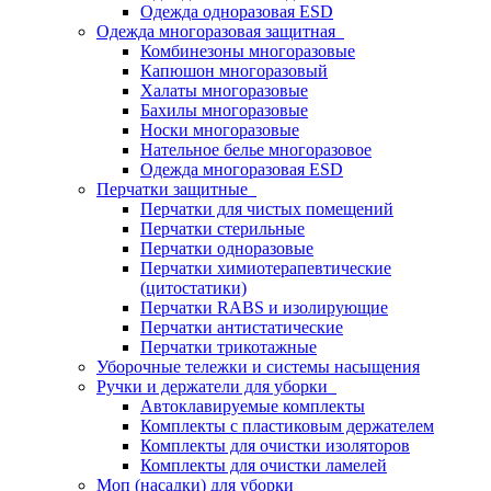
Одежда одноразовая ESD
Одежда многоразовая защитная
Комбинезоны многоразовые
Капюшон многоразовый
Халаты многоразовые
Бахилы многоразовые
Носки многоразовые
Нательное белье многоразовое
Одежда многоразовая ESD
Перчатки защитные
Перчатки для чистых помещений
Перчатки стерильные
Перчатки одноразовые
Перчатки химиотерапевтические
(цитостатики)
Перчатки RABS и изолирующие
Перчатки антистатические
Перчатки трикотажные
Уборочные тележки и системы насыщения
Ручки и держатели для уборки
Автоклавируемые комплекты
Комплекты с пластиковым держателем
Комплекты для очистки изоляторов
Комплекты для очистки ламелей
Моп (насадки) для уборки