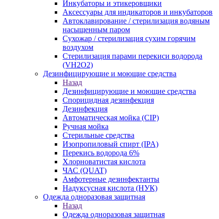
Инкубаторы и этикеровщики
Аксессуары для индикаторов и инкубаторов
Автоклавирование / стерилизация водяным
насыщенным паром
Сухожар / стерилизация сухим горячим
воздухом
Стерилизация парами перекиси водорода
(VH2O2)
Дезинфицирующие и моющие средства
Назад
Дезинфицирующие и моющие средства
Спорицидная дезинфекция
Дезинфекция
Автоматическая мойка (CIP)
Ручная мойка
Стерильные средства
Изопропиловый спирт (IPA)
Перекись водорода 6%
Хлорноватистая кислота
ЧАС (QUAT)
Амфотерные дезинфектанты
Надуксусная кислота (НУК)
Одежда одноразовая защитная
Назад
Одежда одноразовая защитная