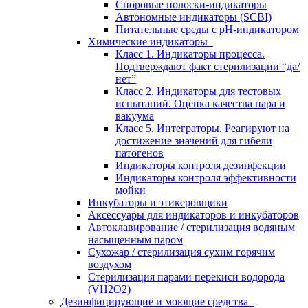
Споровые полоски-индикаторы
Автономные индикаторы (SCBI)
Питательные среды с рН-индикатором
Химические индикаторы
Класс 1. Индикаторы процесса.
Подтверждают факт стерилизации “да/
нет”
Класс 2. Индикаторы для тестовых
испытаний. Оценка качества пара и
вакуума
Класс 5. Интеграторы. Реагируют на
достижение значений для гибели
патогенов
Индикаторы контроля дезинфекции
Индикаторы контроля эффективности
мойки
Инкубаторы и этикеровщики
Аксессуары для индикаторов и инкубаторов
Автоклавирование / стерилизация водяным
насыщенным паром
Сухожар / стерилизация сухим горячим
воздухом
Стерилизация парами перекиси водорода
(VH2O2)
Дезинфицирующие и моющие средства