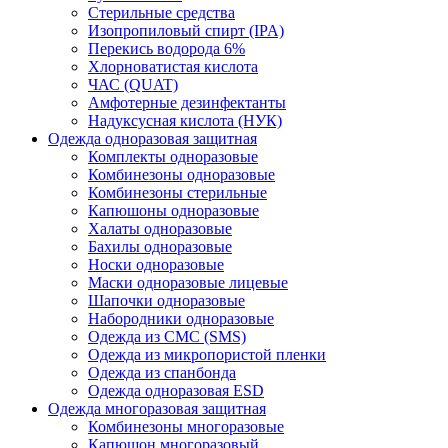
Стерильные средства
Изопропиловый спирт (IPA)
Перекись водорода 6%
Хлорноватистая кислота
ЧАС (QUAT)
Амфотерные дезинфектанты
Надуксусная кислота (НУК)
Одежда одноразовая защитная
Комплекты одноразовые
Комбинезоны одноразовые
Комбинезоны стерильные
Капюшоны одноразовые
Халаты одноразовые
Бахилы одноразовые
Носки одноразовые
Маски одноразовые лицевые
Шапочки одноразовые
Набородники одноразовые
Одежда из СМС (SMS)
Одежда из микропористой пленки
Одежда из спанбонда
Одежда одноразовая ESD
Одежда многоразовая защитная
Комбинезоны многоразовые
Капюшон многоразовый