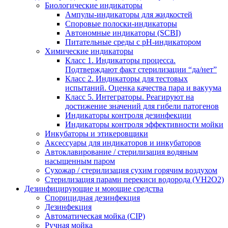
Биологические индикаторы
Ампулы-индикаторы для жидкостей
Споровые полоски-индикаторы
Автономные индикаторы (SCBI)
Питательные среды с рН-индикатором
Химические индикаторы
Класс 1. Индикаторы процесса.
Подтверждают факт стерилизации “да/нет”
Класс 2. Индикаторы для тестовых
испытаний. Оценка качества пара и вакуума
Класс 5. Интеграторы. Реагируют на
достижение значений для гибели патогенов
Индикаторы контроля дезинфекции
Индикаторы контроля эффективности мойки
Инкубаторы и этикеровщики
Аксессуары для индикаторов и инкубаторов
Автоклавирование / стерилизация водяным
насыщенным паром
Сухожар / стерилизация сухим горячим воздухом
Стерилизация парами перекиси водорода (VH2O2)
Дезинфицирующие и моющие средства
Спорицидная дезинфекция
Дезинфекция
Автоматическая мойка (CIP)
Ручная мойка