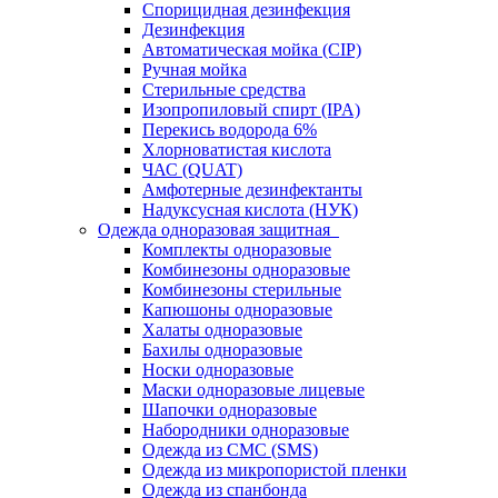
Спорицидная дезинфекция
Дезинфекция
Автоматическая мойка (CIP)
Ручная мойка
Стерильные средства
Изопропиловый спирт (IPA)
Перекись водорода 6%
Хлорноватистая кислота
ЧАС (QUAT)
Амфотерные дезинфектанты
Надуксусная кислота (НУК)
Одежда одноразовая защитная
Комплекты одноразовые
Комбинезоны одноразовые
Комбинезоны стерильные
Капюшоны одноразовые
Халаты одноразовые
Бахилы одноразовые
Носки одноразовые
Маски одноразовые лицевые
Шапочки одноразовые
Набородники одноразовые
Одежда из СМС (SMS)
Одежда из микропористой пленки
Одежда из спанбонда