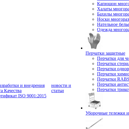
Капюшон мног
Халаты многор
Бахилы многор
Носки многора
Нательное бель
Одежда многор
Перчатки защитные
Перчатки для 
Перчатки стери
Перчатки однор
Перчатки химио
Перчатки RABS
Перчатки антис
азработки и внедрения
новости и
Перчатки трик
а Качества
статьи
тификат ISO 9001:2015
Уборочные тележки 