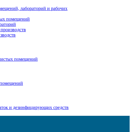
омещений, лабораторий и рабочих
тых помещений
ораторий
 производств
изводств
 чистых помещений
 помещений
аток и дезинфицирующих средств