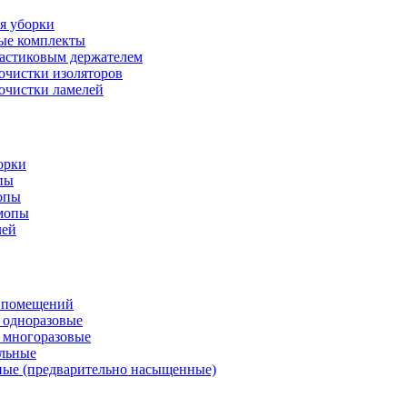
я уборки
ые комплекты
астиковым держателем
очистки изоляторов
очистки ламелей
орки
пы
опы
мопы
лей
х помещений
 одноразовые
 многоразовые
ильные
ные (предварительно насыщенные)