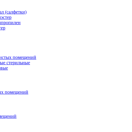
л (салфетки)
эстер
ипропилен
тер
чистых помещений
ые стерильные
овые
тых помещений
омещений