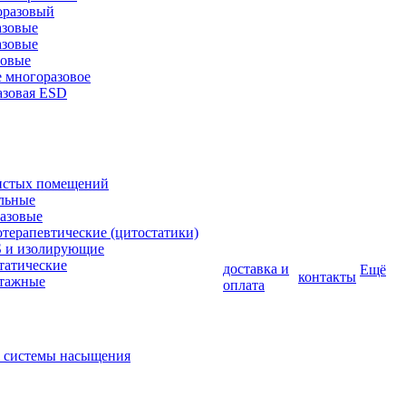
оразовый
азовые
азовые
зовые
е многоразовое
азовая ESD
чистых помещений
льные
азовые
терапевтические (цитостатики)
 и изолирующие
татические
доставка и
Ещё
контакты
отажные
оплата
и системы насыщения