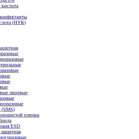
ода 6%
 кислота
зинфектанты
слота (НУК)
защитная
оразовые
дноразовые
терильные
оразовые
зовые
зовые
овые
овые лицевые
азовые
дноразовые
 (SMS)
ропористой пленки
бонда
зовая ESD
 защитная
ногоразовые