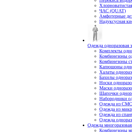
Перекись водор
Хлорноватистая
ЧАС (QUAT)
Амфотерные де
Надуксусная ки
Одежда одноразовая 
Комплекты одн
Комбинезоны о
Комбинезоны с
Капюшоны одн
Халаты однора
Бахилы однора
Носки однораз
Маски однораз
Шапочки однор
Набородники о
Одежда из СМС
Одежда из мик
Одежда из спан
Одежда однора
Одежда многоразовая
Комбинезоны м