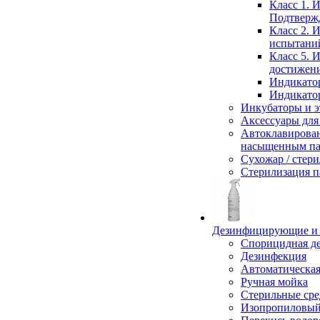
Класс 1. 
Подтвержд
Класс 2. 
испытаний
Класс 5. 
достижени
Индикато
Индикато
Инкубаторы и 
Аксессуары для
Автоклавирован
насыщенным п
Сухожар / стер
Стерилизация п
Дезинфицирующие и 
Спорицидная д
Дезинфекция
Автоматическая
Ручная мойка
Стерильные сре
Изопропиловый 