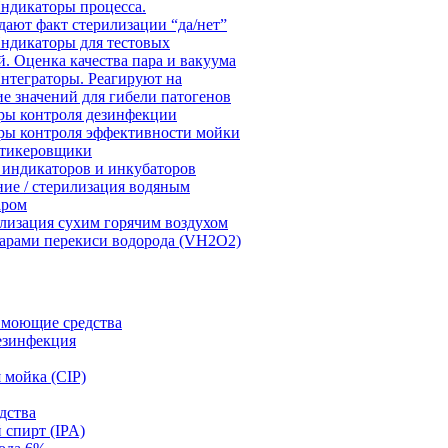
Индикаторы процесса.
ают факт стерилизации “да/нет”
Индикаторы для тестовых
. Оценка качества пара и вакуума
Интеграторы. Реагируют на
е значений для гибели патогенов
ры контроля дезинфекции
ры контроля эффективности мойки
этикеровщики
 индикаторов и инкубаторов
ие / стерилизация водяным
аром
илизация сухим горячим воздухом
арами перекиси водорода (VH2O2)
моющие средства
езинфекция
 мойка (CIP)
дства
спирт (IPA)