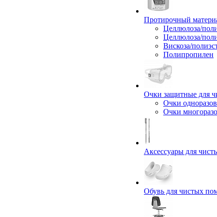
Протирочный материа
Целлюлоза/поли
Целлюлоза/пол
Вискоза/полиэс
Полипропилен
Очки защитные для 
Очки одноразов
Очки многораз
Аксессуары для чис
Обувь для чистых п