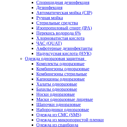
Спорицидная дезинфекция
Дезинфекция
Автоматическая мойка (CIP)
Ручная мойка
Стерильные средства
Изопропиловый спирт (IPA)
Перекись водорода 6%
Хлорноватистая кислота
ЧАС (QUAT)
Амфотерные дезинфектанты
Надуксусная кислота (НУК)
Одежда одноразовая защитная
Комплекты одноразовые
Комбинезоны одноразовые
Комбинезоны стерильные
Капюшоны одноразовые
Халаты одноразовые
Бахилы одноразовые
Носки одноразовые
Маски одноразовые лицевые
Шапочки одноразовые
Набородники одноразовые
Одежда из СМС (SMS)
Одежда из микропористой пленки
Одежда из спанбонда