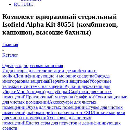
RUTUBE
Комплект одноразовый стерильный
Isofield Alpha Kit 80551 (комбинезон,
капюшон, высокие бахилы)
Главная
-
Каталог
-
Одежда одноразовая защитная
Индикаторы для стерилизации, дезинфекции и
мойки
Дезинфицирующие и моющие средства
Одежда
многоразовая защитная
Перчатки защитные
Уборочные
тележки и системы насыщения
Ручки и держатели для
уборки
Моп (насадки) для уборки
Салфетки для чистых
помещений
Протирочный материал (салфетки)
Очки защитные
для чистых помещений
Аксессуары для чистых
помещений
Обувь для чистых помещений
Стулья для чистых
помещений, лабораторий и рабочих зон ESD
Липкие коврики
для чистых помещений
Упаковка для чистых
помещений
Диспенсеры для перчаток и дезинфицирующих
средств