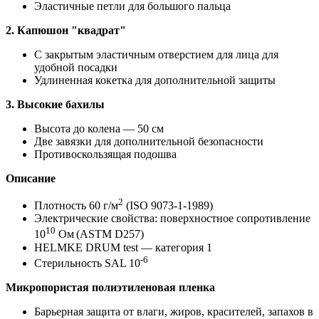
Эластичные петли для большого пальца
2. Капюшон "квадрат"
С закрытым эластичным отверстием для лица для
удобной посадки
Удлиненная кокетка для дополнительной защиты
3. Высокие бахилы
Высота до колена — 50 см
Две завязки для дополнительной безопасности
Противоскользящая подошва
Описание
2
Плотность 60 г/м
(ISO 9073-1-1989)
Электрические свойства: поверхностное сопротивление
10
10
Ом
(ASTM D257)
HELMKE DRUM test — категория 1
-6
Стерильность SAL 10
Микропористая полиэтиленовая пленка
Барьерная защита от влаги, жиров, красителей, запахов в