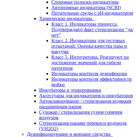
Споровые полоски-индикаторы
Автономные индикаторы (SCBI)
Питательные среды с рН-индикатором
Химические индикаторы
Класс 1. Индикаторы процесса.
Подтверждают факт стерилизации “да/
нет”
Класс 2. Индикаторы для тестовых
испытаний. Оценка качества пара и
вакуума
Класс 5. Интеграторы. Реагируют на
достижение значений для гибели
патогенов
Индикаторы контроля дезинфекции
Индикаторы контроля эффективности
мойки
Инкубаторы и этикеровщики
Аксессуары для индикаторов и инкубаторов
Автоклавирование / стерилизация водяным
насыщенным паром
Сухожар / стерилизация сухим горячим
воздухом
Стерилизация парами перекиси водорода
(VH2O2)
Дезинфицирующие и моющие средства