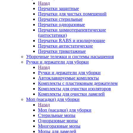
Назад
Перчатки защитные
Перчатки для чистых помещений
Перчатки стерильные
Перчатки одноразовые
Перчатки химиотерапевтические
(цитостатики)
Перчатки RABS и изолирующие
Перчатки антистатические
Перчатки трикотажные
Уборочные тележки и системы насыщения
Ручки и держатели для уборки
Назад
Ручки и держатели для уборки
Автоклавируемые комплекты
Комплекты с пластиковым держателем
Комплекты для очистки изоляторов
Комплекты для очистки ламелей
Моп (насадки) для уборки
Назад
Моп (насадки) для уборки
Стерильные мопы
Одноразовые мопы
Многоразовые мопы
Мопы для ламелей