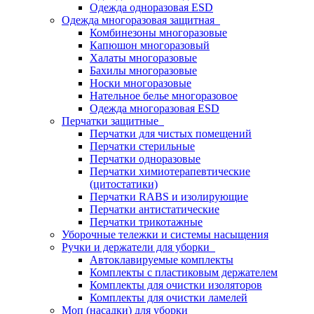
Одежда одноразовая ESD
Одежда многоразовая защитная
Комбинезоны многоразовые
Капюшон многоразовый
Халаты многоразовые
Бахилы многоразовые
Носки многоразовые
Нательное белье многоразовое
Одежда многоразовая ESD
Перчатки защитные
Перчатки для чистых помещений
Перчатки стерильные
Перчатки одноразовые
Перчатки химиотерапевтические
(цитостатики)
Перчатки RABS и изолирующие
Перчатки антистатические
Перчатки трикотажные
Уборочные тележки и системы насыщения
Ручки и держатели для уборки
Автоклавируемые комплекты
Комплекты с пластиковым держателем
Комплекты для очистки изоляторов
Комплекты для очистки ламелей
Моп (насадки) для уборки