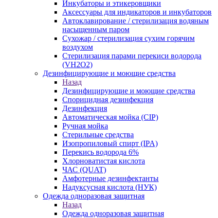
Инкубаторы и этикеровщики
Аксессуары для индикаторов и инкубаторов
Автоклавирование / стерилизация водяным
насыщенным паром
Сухожар / стерилизация сухим горячим
воздухом
Стерилизация парами перекиси водорода
(VH2O2)
Дезинфицирующие и моющие средства
Назад
Дезинфицирующие и моющие средства
Спорицидная дезинфекция
Дезинфекция
Автоматическая мойка (CIP)
Ручная мойка
Стерильные средства
Изопропиловый спирт (IPA)
Перекись водорода 6%
Хлорноватистая кислота
ЧАС (QUAT)
Амфотерные дезинфектанты
Надуксусная кислота (НУК)
Одежда одноразовая защитная
Назад
Одежда одноразовая защитная